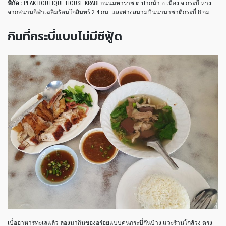
พิกัด :
PEAK BOUTIQUE HOUSE KRABI ถนนมหาราช ต.ปากน้ำ อ.เมือง จ.กระบี่ ห่าง
จากสนามกีฬาเฉลิมรัตนโกสินทร์ 2.4 กม. และห่างสนามบินนานาชาติกระบี่ 8 กม.
กินที่กระบี่แบบไม่มีซีฟู้ด
เบื่ออาหารทะเลแล้ว ลองมากินของอร่อยแบบคนกระบี่กันบ้าง แวะร้านโกส้วง ตรง