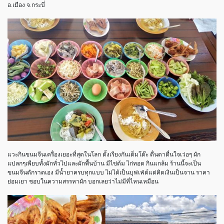
อ.เมือง จ.กระบี่
แวะกินขนมจีนเครื่องเยอะที่สุดในโลก ตั้งเรียงกันเต็มโต๊ะ ตื่นตาตื่นใจเว่อๆ ผัก
แปลกๆเพียบทั้งผักทั่วไปและผักพื้นบ้าน มีไข่ต้ม ไก่ทอด กินแกล้ม ร้านนี้จะเป็น
ขนมจีนตักราดเอง มีน้ำยาครบทุกแบบ ไม่ได้เป็นบุฟเฟ่ต์แต่คิดเงินเป็นจาน ราคา
ย่อมเยา ชอบในความสรรหาผัก บอกเลยว่าไม่มีที่ไหนเหมือน