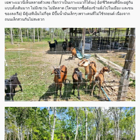
เฉพาะแมวนี่เห็นหลายตัวเลย เรียกว่าเป็นเกาะแมวก็ได้นะ) อ้อ!ชีวิตคนที่นี่จะอยู่กัน
แบบดั้งเดิมมาก ไม่มีเซเว่น ไม่มีตลาด (ใครอยากซื้อต้องข้ามฝั่งไปในเมือง และขน
ของลงเรือ) มีตู้เอทีเอ็มไม่กี่จุด มีปั๊มน้ำมันเล็กๆ เพราะคนที่ไม่ใช้รถยนต์ เนื่องจาก
ถนนเล็กสวนกันไม่สะดวก