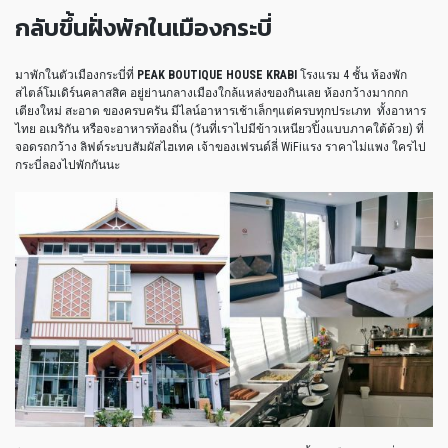
กลับขึ้นฝั่งพักในเมืองกระบี่
มาพักในตัวเมืองกระบี่ที่
PEAK BOUTIQUE HOUSE KRABI
โรงแรม 4 ชั้น ห้องพัก
สไตล์โมเดิร์นคลาสสิค อยู่ย่านกลางเมืองใกล้แหล่งของกินเลย ห้องกว้างมากกก
เตียงใหม่ สะอาด ของครบครัน มีไลน์อาหารเช้าเล็กๆแต่ครบทุกประเภท ทั้งอาหาร
ไทย อเมริกัน หรือจะอาหารท้องถิ่น (วันที่เราไปมีข้าวเหนียวปิ้งแบบภาคใต้ด้วย) ที่
จอดรถกว้าง ลิฟต์ระบบสัมผัสไฮเทค เจ้าของเฟรนด์ลี่ WiFiแรง ราคาไม่แพง ใครไป
กระบี่ลองไปพักกันนะ