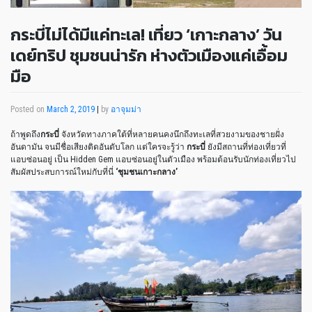
กระบี่ไม่ได้มีแค่ทะเล! เที่ยว ‘เกาะกลาง’ วัน
เดย์ทริป ชุมชนน่ารัก ห่างตัวเมืองแค่เอื้อม
มือ
Posted on
March 2, 2019
|
by
อาจุมม่า
ถ้าพูดถึง
กระบี่
จังหวัดทางภาคใต้ที่หลายคนคงนึกถึงทะเลที่สวยงามของชายฝั่ง
อันดามัน จนมีชื่อเสียงติดอันดับโลก แต่ใครจะรู้ว่า
กระบี่
ยังมีสถานที่ท่องเที่ยวที่
แอบซ่อนอยู่ เป็น Hidden Gem แอบซ่อนอยู่ในตัวเมือง พร้อมต้อนรับนักท่องเที่ยวไป
สัมผัสประสบการณ์ใหม่กับที่นี่
‘ชุมชนเกาะกลาง’