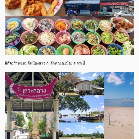
พิกัด:
ร้านขนมจีนน้องสาว ถ.เจ้าคุณ อ.เมือง จ.กระบี่