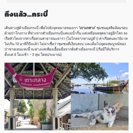
ถึงแล้ว…กระบี่
เดินทางสู่ตัวเมืองกระบี่ เพื่อไปยังจุดหมายของเรา
‘เกาะกลาง’
ชุมชนมุสลิมล้อมรอบ
ด้วยป่าโกงกาง ที่ห่างจากตัวเมืองกระบี่แค่แม่น้ำกั้น แต่เหมือนหลุดมาอยู่อีกโลก ลง
เรือหัวโทงจากท่าเรือสวนสาธารณะธารา (ไม่ไกลจากลานปูดำ) ค่าเรือคนละ10บาท
ไม่เกิน 10 นาทีก็ถึงแล้ว ไม่น่าเชื่อว่าชุมชนที่เงียบสงบ และเต็มไปอุดมสมบูรณ์ของ
ป่าชายเลนแห่งนี้ จะห่างแค่เพียงเอื้อมมือจากฝั่งตัวเมืองกระบี่ (เรือมีให้บริการ
ตั้งแต่ 6 โมงเช้า – 3 ทุ่ม โดยประมาณ)