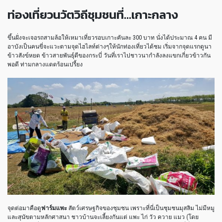
ท่องเที่ยวนวัตวิถีชุมชนที่…เกาะกลาง
ขึ้นฝั่งจะเจอรถสามล้อให้เหมาเที่ยวรอบเกาะคันละ 300 บาท นั่งได้ประมาณ 4 คน มี
อาบังเป็นคนขี่จะแวะตามจุดไฮไลท์ต่างๆให้นักท่องเที่ยวได้ชม เริ่มจากจุดแรกดูนา
ข้าวสังข์หยด ข้าวสายพันธุ์ดีของกระบี่ วันที่เราไปชาวนากำลังลงแขกเกี่ยวข้าวกัน
พอดี ท่ามกลางแดดร้อนเปรี้ยง
จุดต่อมาคือดู
ฟาร์มแพะ
สัตว์เศรษฐกิจของชุมชน เพราะที่นี่เป็นชุมชนมุสลิม ไม่มีหมู
และสุนัขตามหลักศาสนา ชาวบ้านจะเลี้ยงกันแต่ แพะ ไก่ วัว ควาย แมว (โดย