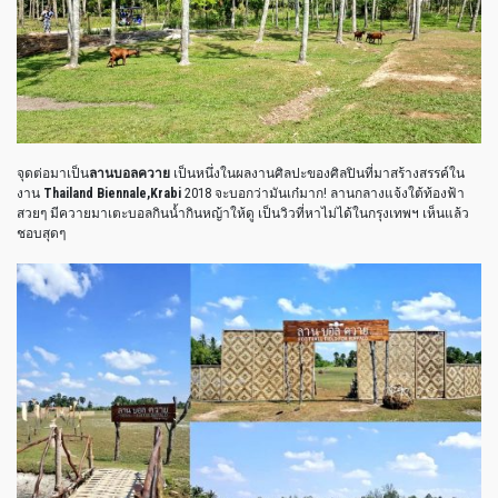
จุดต่อมาเป็น
ลานบอลควาย
เป็นหนึ่งในผลงานศิลปะของศิลปินที่มาสร้างสรรค์ใน
งาน
Thailand Biennale,Krabi
2018 จะบอกว่ามันเก๋มาก! ลานกลางแจ้งใต้ท้องฟ้า
สวยๆ มีควายมาเตะบอลกินน้ำกินหญ้าให้ดู เป็นวิวที่หาไม่ได้ในกรุงเทพฯ เห็นแล้ว
ชอบสุดๆ