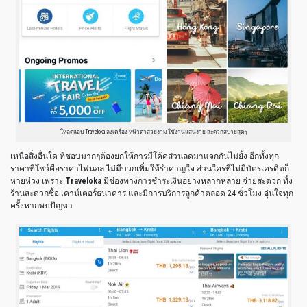
โหลดแอป Traveloka ลงเครื่อง หน้าตาสวยงาม ใช้งานแสนง่าย สะดวกสบายสุดๆ
เหนือสิ่งอื่นใด ที่ชอบมากๆต้องยกให้การมีโค้ดส่วนลดมาแจกกันไม่ยั้ง อีกทั้งทุก
ราคาที่โชว์คือราคาไฟนอล ไม่มีบวกเพิ่มให้รำคาญใจ ส่วนใครที่ไม่มีบัตรเครดิตก็
หายห่วง เพราะ
Traveloka
มีช่องทางการชำระเงินอย่างหลากหลาย จ่ายสะดวก ทั้ง
ร้านสะดวกซื้อ เคาน์เตอร์ธนาคาร และมีการบริการลูกค้าตลอด 24 ชั่วโมง อุ่นใจทุก
ครั้งหากพบปัญหา