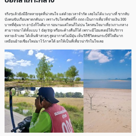
จริงๆแล้วยังมีอีกหลายจุดที่น่าสนใจ แต่ด้วยเวลาจำกัด เลยไม่ได้แวะบางที่ ขากลับ
บังคนขับเกือบพาตกคันนา เพราะรับโทรศัพท์กิ๊ก ถถถ เป็นการเที่ยวที่จ่ายเงิน 300
บาทที่คุ้มมาก อาบังก็ใจดีมาก รอนานแค่ไหนก็ไม่บ่น ใครสนใจมาเที่ยวเกาะกลาง
สามารถมาได้ทั้งแบบ 1 day trip หรือจะค้างคืนก็ได้ เพราะมีโฮมสเตย์ให้บริการ
หลายเจ้าเลย ได้เห็นฟ้าสวยๆ สูดอากาศไม่มีฝุ่น เห็นวิถีชีวิตคนกระบี่ที่ใจดีมาก
เหมือนย้ายเชียงใหม่มาไว้ภาคใต้ ยกให้เป็นที่เที่ยวน่ารักในใจเลย