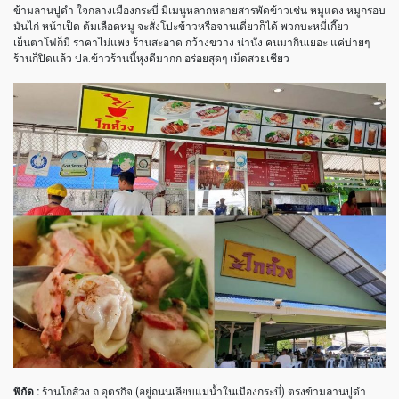
ข้ามลานปูดำ ใจกลางเมืองกระบี่ มีเมนูหลากหลายสารพัดข้าวเช่น หมูแดง หมูกรอบ
มันไก่ หน้าเป็ด ต้มเลือดหมู จะสั่งโปะข้าวหรือจานเดี่ยวก็ได้ พวกบะหมี่เกี๊ยว
เย็นตาโฟก็มี ราคาไม่แพง ร้านสะอาด กว้างขวาง น่านั่ง คนมากินเยอะ แค่บ่ายๆ
ร้านก็ปิดแล้ว ปล.ข้าวร้านนี้หุงดีมากก อร่อยสุดๆ เม็ดสวยเชียว
พิกัด :
ร้านโกส้วง ถ.อุตรกิจ (อยู่ถนนเลียบแม่น้ำในเมืองกระบี่) ตรงข้ามลานปูดำ