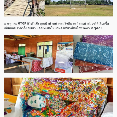
แวะดูกลุ่ม
OTOP ผ้าปาเต๊ะ
คุณป้าหัวหน้ากลุ่มใจดีมาก มีลายผ้าสวยๆให้เลือกซื้อ
เพียบเลย ราคาก็ย่อยเยา แล้วยังเปิดให้นักท่องเที่ยวที่สนใจทำworkshopด้วย