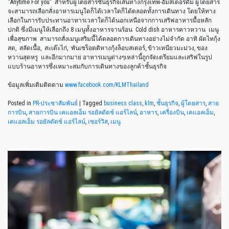
“Anytime For you” สำหรับผู้โดยสารชั้นธุรกิจเส้นทางกรุงเทพ-อัมสเตอร์ดัม ผู้โดยสาร
จะสามารถเลือกสั่งอาหารเมนูใดก็ได้เวลาใดก็ได้ตลอดทั้งการเดินทาง โดยให้ทาง
เลือกในการรับประทานอาหารเวลาใดก็ได้นอกเหนือจากการเสริฟอาหารมื้อหลัก
ปกติ ซึ่งมีเมนูให้เลือกถึง 8 เมนูทั้งอาหารจานร้อน Cold dish อาหารคาวหวาน เมนู
เพื่อสุขภาพ สามารถสั่งเมนูเสริมนี้ได้ตลอดการเดินทางอย่างไม่จำกัด อาทิ ผัดไทกุ้ง
สด, สลัดเนื้อ, สะเต๊ะไก่, พันเซร็อตติหางกุ้งล็อบสเตอร์, ข้าวเหนียวมะม่วง, ของ
หวานสุดหรู และอีกมากมาย อาหารเมนูต่างๆเหล่านี้ถูกจัดเตรียมและเสริฟในรูป
แบบร้านอาหารซึ่งเหมาะสมกับการเดินทางของลูกค้าชั้นธุรกิจ
ข้อมูลเพิ่มเติมติดตาม
www.facebook.com/KLMThailand
Posted in
PR-ประชาสัมพันธ์
|
Tagged
business class
,
klm
,
ชั้นธุรกิจ
,
ผู้โดยสาร
,
สาย
การบิน
,
สายการบิน เคแอลเอ็ม รอยัลดัตช์ แอร์ไลน์
,
อาหาร
,
เครื่องบิน
,
เคแอลเอ็ม
,
เคแอลเอ็ม รอยัลดัตช์ แอร์ไลน์
,
เซอร์วิส
,
เมนู