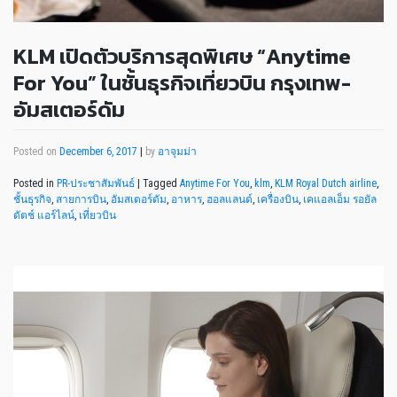
KLM เปิดตัวบริการสุดพิเศษ “Anytime
For You” ในชั้นธุรกิจเที่ยวบิน กรุงเทพ-
อัมสเตอร์ดัม
Posted on
December 6, 2017
|
by
อาจุมม่า
Posted in
PR-ประชาสัมพันธ์
|
Tagged
Anytime For You
,
klm
,
KLM Royal Dutch airline
,
ชั้นธุรกิจ
,
สายการบิน
,
อัมสเตอร์ดัม
,
อาหาร
,
ฮอลแลนด์
,
เครื่องบิน
,
เคแอลเอ็ม รอยัล
ดัตช์ แอร์ไลน์
,
เที่ยวบิน