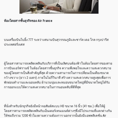
ห้องโดยสารชั้นธุรกิจของ
Air France
บนเครื่องบินโบอิ้ง 777 ระหว่างสนามบินสุวรรณภูมิและชาร์ล เดอ โกล กรุงปารีส
ประเทศฝรั่งเศส
ผู้โดยสารสามารถเพลิดเพลินกับบริการที่เป็นเลิศบนท้องฟ้าในห้องโดยสารของสาย
การบินแอร์ฟรานซ์ ในห้องโดยสารชั้นธุรกิจ ความพึงพอใจและความสะดวกสบาย
ของผู้โดยสารเป็นสิ่งสำคัญที่สุด ด้วยความสามารถในการเปลี่ยนเป็นเตียงขนาด
กว้างขวาง (ยาว 2 เมตร) ภายในไม่กี่วินาที สร้างความสะดวกสบายสูงสุดเพื่อการ
พักผ่อนทำงานและนอนหลับ ผ้านวมนุ่มและหมอนขนาดใหญ่ที่มีขนาดใหญ่ได้รับ
การออกแบบให้ความสะดวกสบายในการนอนหลับที่ดีที่สุด
ที่นั่งสำหรับนักธุรกิจยังมีหน้าจอสัมผัสแบบ HD ขนาด 16 นิ้ว (41 ซม.) เพื่อให้ผู้
โดยสารสามารถเพลิดเพลินกับเอ็นเตอร์เทนเมนท์ต่างๆซึ่งมีโปรแกรมที่แตกต่างกัน
ให้ชมถึงรวม 1200 ชั่วโมงตามความต้องการ นอกจากนั้นยังมีแอพพลิเคชั่น Air