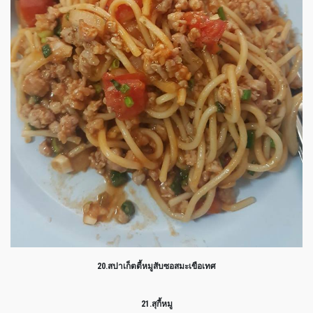
20.สปาเก็ตตี้หมูสับซอสมะเขือเทศ
21.สุกี้หมู