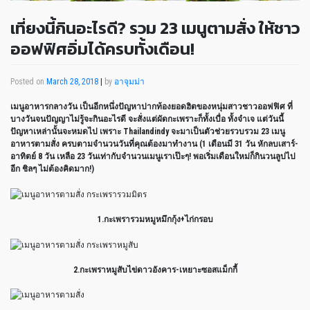
เที่ยงนี้กินอะไรดี? รวม 23 เมนูตามสั่ง ให้ชาว
ออฟฟิศอิ่มได้ครบทั้งเดือน!
Posted on
March 28, 2018
|
by
อาจุมม่า
เมนูอาหารกลางวัน เป็นอีกหนึ่งปัญหาปากท้องยอดฮิตของหนุ่มสาวชาวออฟฟิศ ที่
บางวันจนปัญญาไม่รู้จะกินอะไรดี จะสั่งแต่ผัดกะเพราะก็ทั้งเบื่อ ทั้งจำเจ แต่วันนี้
ปัญหาเหล่านั้นจะหมดไป เพราะ Thailandindy จะมาเป็นตัวช่วยรวบรวม 23 เมนู
อาหารตามสั่ง ครบตามจำนวนวันที่คุณต้องมาทำงาน (1 เดือนมี 31 วัน หักลบเสาร์-
อาทิตย์ 8 วัน เหลือ 23 วันเท่ากับจำนวนเมนูเราเป๊ะๆ! พอเริ่มเดือนใหม่ก็กินวนลูปไป
อีก ชิลๆ ไม่ต้องคิดมาก!)
1.กะเพรารวมหมูหมึกกุ้ง+ไก่กรอบ
2.กะเพราหมูสับไข่ดาวอังคาร-เหยาะซอสแม็กกี้