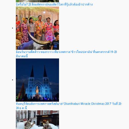
รู้หรือไม่? 23 สิ่งมหัศจรรย์ของสัตว์โลก ที่รู้แล้วต้องอ้าปากค้าง
ย้อนวันวานพี่คล้าว-ทองกวาว เที่ยวเทศกาล 'ข้าวใหม่ปลามัน' ที่นครสวรรค์ 19-23
มีนาคมนี้
จันทบุรีจัดอลังการเทศกาลคริสต์มาส 'Chanthaburi Miracle Christmas 2017' วันที่ 23-
24 ธ.ค.นี้