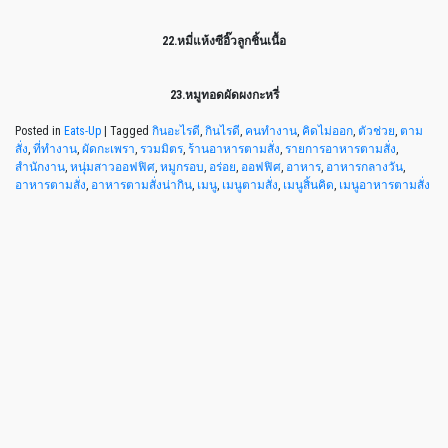
22.หมี่แห้งซีอิ๊วลูกชิ้นเนื้อ
23.หมูทอดผัดผงกะหรี่
Posted in
Eats-Up
|
Tagged
กินอะไรดี
,
กินไรดี
,
คนทำงาน
,
คิดไม่ออก
,
ตัวช่วย
,
ตาม
สั่ง
,
ที่ทำงาน
,
ผัดกะเพรา
,
รวมมิตร
,
ร้านอาหารตามสั่ง
,
รายการอาหารตามสั่ง
,
สำนักงาน
,
หนุ่มสาวออฟฟิศ
,
หมูกรอบ
,
อร่อย
,
ออฟฟิศ
,
อาหาร
,
อาหารกลางวัน
,
อาหารตามสั่ง
,
อาหารตามสั่งน่ากิน
,
เมนู
,
เมนูตามสั่ง
,
เมนูสิ้นคิด
,
เมนูอาหารตามสั่ง