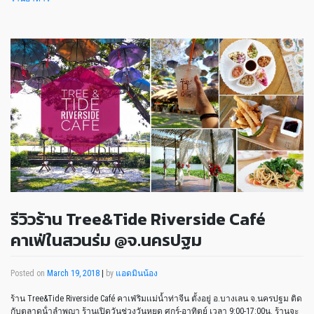
รีวิวร้าน Tree&Tide Riverside Café
คาเฟ่ในสวนร่ม @จ.นครปฐม
Posted on
March 19, 2018
|
by
แอดมินน้อง
ร้าน Tree&Tide Riverside Café คาเฟ่ริมเเม่น้ำท่าจีน ตั้งอยู่ อ.บางเลน จ.นครปฐม ติด
กับตลาดน้ําลําพญา ร้านเปิดวันช่วงวันหยุด ศุกร์-อาทิตย์ เวลา 9:00-17:00น. ร้านจะ