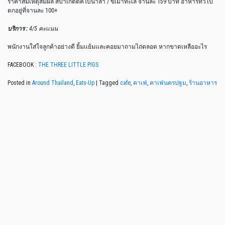
ราคาสมเหตุสมผล สปาเก็ตตี้ค่โบนาลา / ขี้เมาทะเล จานละ 159 บาท อาหารทั่วไป
ตกอยู่ที่จานละ 100+
บริการ :
4/5 คะเเนน
พนักงานใส่ใจลูกค้าอย่างดี ยิ้มเเย้มเเละคอยมาถามไถ่ตลอด หากขาดเหลืออะไร
FACEBOOK :
THE THREE LITTLE PIGS
Posted in
Around Thailand
,
Eats-Up
|
Tagged
cafe
,
คาเฟ่
,
คาเฟ่นครปฐม
,
ร้านอาหาร