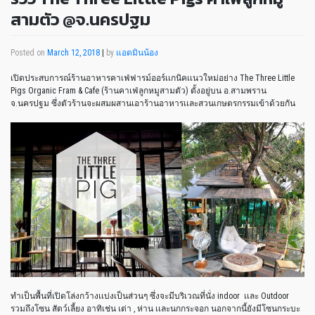
สามตัว @จ.นครปฐม
Posted on
March 12, 2018
|
by
แอดมินน้อง
เปิดประสบการณ์ร้านอาหารคาเฟ่ฟารม์ออร์เเกนิคเเนวใหม่อย่าง The Three Little
Pigs Organic Fram & Cafe (ร้านคาเฟ่ลูกหมูสามตัว) ตั้งอยู่บน อ.สามพราน
จ.นครปฐม ซึ่งตัวร้านจะผสมผสานเอาร้านอาหารเเละสวนเกษตรกรรมเข้าด้วยกัน
ทำเป็นพื้นที่เปิดโล่งกว้างเเบ่งเป็นส่วนๆ ซึ่งจะมีบริเวณที่นั่ง indoor เเละ Outdoor
รวมถึงโซน สัตว์เลี้ยง อาทิเช่น เต่า , ห่าน เเละนกกระจอก นอกจากนี้ยังมีโซนกระบะ