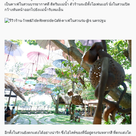
เป็นคาเฟ่ในสวนบรรยากาศดี ติดริมเเม่น้ำ ตัวร้านจะมีทั้งโอเพ่นเเอร์ นั่งในสวนเปิด
กว้างหันหน้าออกไปยังเเม่น้ำรับลมเย็น
อีกทั้งในส่วนยังตกเเต่งได้อย่างน่ารัก ซึ่งไฮไลท์ของที่นี่อยู่ตรงร่มหลากสี ที่ตกเเต่งโด