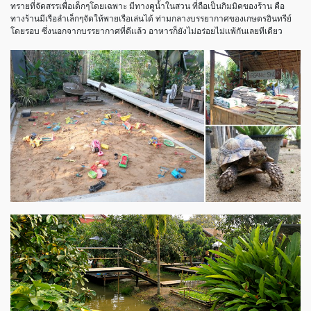
ทรายที่จัดสรรเพื่อเด็กๆโดยเฉพาะ มีทางคูน้ำในสวน ที่ถือเป็นกิมมิคของร้าน คือ
ทางร้านมีเรือลำเล็กๆจัดให้พายเรือเล่นได้ ท่ามกลางบรรยากาศของเกษตรอินทรีย์
โดยรอบ ซึ่งนอกจากบรรยากาศที่ดีเเล้ว อาหารก็ยังไม่อร่อยไม่เเพ้กันเลยทีเดียว