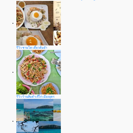
รีวิว ชามโต เตี๋ยวต้มยำ
รีวิว ร้านส้มตำเจ๊ไก่ เมืองอุดร