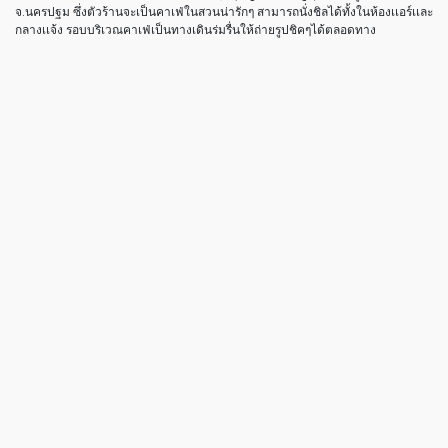
จ.นครปฐม ซึ่งตัวร้านจะเป็นคาเฟ่ในสวนน่ารักๆ สามารถนั่งชิลได้ทั้งในห้องเเอร์เเละ
กลางเเจ้ง รอบบริเวณคาเฟ่เป็นทางเดินร่มรื่นให้ถ่ายรูปชิคๆได้ตลอดทาง