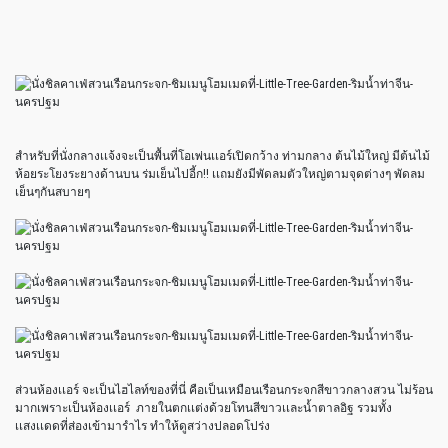
สำหรับที่นั่งกลางเเจ้งจะเป็นพื้นที่โอเพ่นเเอร์เปิดกว้าง ท่ามกลาง ต้นไม้ใหญ่ มีต้นไม้
ห้อยระโยงระยางด้านบน ร่มเย็นไปอี้ก!! เเถมยังมีพัดลมตัวใหญ่ตามจุดต่างๆ พัดลม
เย็นๆกันสบายๆ
ส่วนห้องเเอร์ จะเป็นไฮไลท์ของที่นี่ คือเป็นเหมือนเรือนกระจกสีขาวกลางสวน ไม่ร้อน
มากเพราะเป็นห้องเเอร์ ภายในตกเเต่งด้วยโทนสีขาวเเละน้ำตาลอิฐ รวมทั้ง
เเสงเเดดที่ส่องเข้ามารำไร ทำให้ดูสว่างปลอดโปร่ง