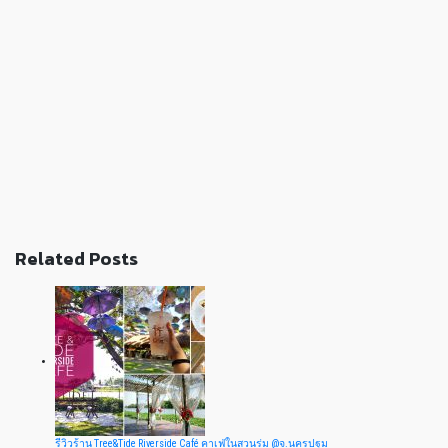
Related Posts
รีวิวร้าน Tree&Tide Riverside Café คาเฟ่ในสวนร่ม @จ.นครปฐม