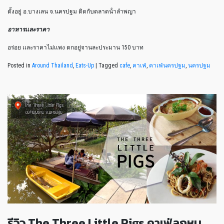
ตั้งอยู่ อ.บางเลน จ.นครปฐม ติดกับตลาดน้ําลําพญา
อาหารเเละราคา
อร่อย เเละราคาไม่เเพง ตกอยู่จานละประมาน 150 บาท
Posted in
Around Thailand
,
Eats-Up
|
Tagged
cafe
,
คาเฟ่
,
คาเฟ่นครปฐม
,
นครปฐม
รีวิว The Three Little Pigs คาเฟ่ลูกหมู