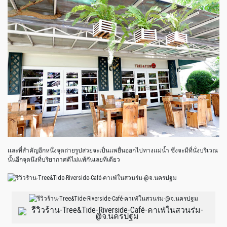
เเละที่สำคัญอีกหนึ่งจุดถ่ายรูปสวยจะเป็นเเพยื่นออกไปทางเเม่น้ำ ซึ่งจะมีที่นั่งบริเวณ
นั้นอีกจุดนึงที่บริยากาศดีไม่เเพ้กันเลยทีเดียว