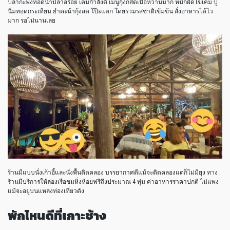
ปลากะพงทอดน้ำปลาอร่อย เค็มกำลังดี เมนูกุ้งก็สดเนื้อหวานมาก หมึกผัดไข่เค็ม ปู
นิ่มทอดกระเทียม ยำคะน้ากุ้งสด โป๊ะแตก โดยรวมรสชาติเข้มข้น สั่งอาหารได้ไว
มาก รอไม่นานเลย
ร้านมีแบบนั่งเก้าอี้และนั่งพื้นติดคลอง บรรยากาศดีแม้จะติดคลองแต่ก็ไม่มียุง ทาง
ร้านมีบริการให้ล่องเรือชมหิ่งห้อยฟรีถึงประมาณ 4 ทุ่ม ค่าอาหารราคาปกติ ไม่แพง
แม้จะอยู่บนแหล่งท่องเที่ยวดัง
พักไหนดีที่เกาะช้าง