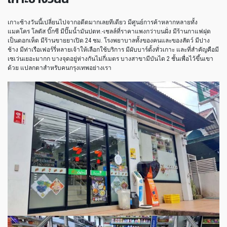
เกาะช้างวันนี้เปลี่ยนไปจากอดีตมากเลยทีเดียว มีศูนย์การค้าหลากหลายทั้ง
แมคโคร โลตัส บิ๊กซี มีปั๊มน้ำมันปตท.-เชลล์ที่ราคาแพงกว่าบนฝั่ง มีร้านกาแฟฝุด
เป็นดอกเห็ด มีร้านขายยาเปิด 24 ชม. โรงพยาบาลทั้งของคนและของสัตว์ มีปาง
ช้าง มีท่าเรือเฟอร์รี่หลายเจ้าให้เลือกใช้บริการ มีผับบาร์ตั้งทั่วเกาะ และที่สำคัญคือมี
เซเว่นเยอะมากก บางจุดอยู่ห่างกันไม่กี่เมตร บางสาขามีบันได 2 ชั้นเพื่อไว้ขึ้นเขา
ด้วย แปลกตาสำหรับคนกรุงเทพอย่างเรา