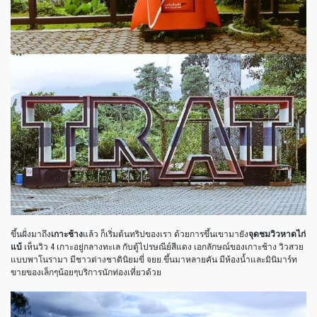
ขึ้นฝั่งมาถึง
เกาะช้าง
แล้ว ก็เริ่มต้นทริปของเรา ด้วยการขึ้นเขามายัง
จุดชมวิวหาดไก่
แบ้
เห็นวิว 4 เกาะอยู่กลางทะเล กับตู้ไปรษณีย์สีแดง เอกลักษณ์ของเกาะช้าง วิวสวย
แบบพาโนรามา มีชาวต่างชาตินิยมขี่ จยย.ขึ้นมาหลายคัน มีห้องน้ำและมินิมาร์ท
ขายของเล็กๆน้อยๆบริการนักท่องเที่ยวด้วย