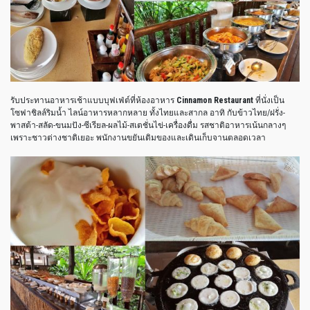
รับประทานอาหารเช้าแบบบุฟเฟ่ต์ที่ห้องอาหาร
Cinnamon Restaurant
ที่นั่งเป็น
โซฟาชิลล์ริมน้ำ ไลน์อาหารหลากหลาย ทั้งไทยและสากล อาทิ กับข้าวไทย/ฝรั่ง-
พาสต้า-สลัด-ขนมปัง-ซีเรียล-ผลไม้-สเตชั่นไข่-เครื่องดื่ม รสชาติอาหารเน้นกลางๆ
เพราะชาวต่างชาติเยอะ พนักงานขยันเติมของและเดินเก็บจานตลอดเวลา