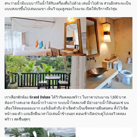
สระว่ายน้ำมีแบบบาร์ในน้ำให้จิบเครื่องดื่มไปด้วย เล่นน้ำไปด้วย ส่วนอีกสระจะเป็น
แบบสงบๆขึ้นไปเล่นบนเขา เห็นวิวมุมสูงของโรงแรม เปิดให้บริการถึง1ทุ่ม
เราเลือกพักห้อง
Grand Duluxe
ได้วิวริมคลองพร้าว ในราคาประมาณ 1,600 บาท
ห้องกว้างสะอาด ห้องน้ำกว้างมาก ระบบน้ำไหลแรงดี มีอ่างอาบน้ำให้นอนแช่ บน
เตียงให้หมอนเยอะมาก แอร์เย็นทั่วถึง ผ้าเช็ดตัวเป็นเซ็ทหลายผืนต่อคน ทั้งไว้เช็ด
หน้า-ผม-ตัว แถมอีกผืนเวลาไปเล่นน้ำข้างนอก ตอนเช้าเปิดประตูไปเจอวิวคลอง
พร้าว สดชื่นสุดๆ