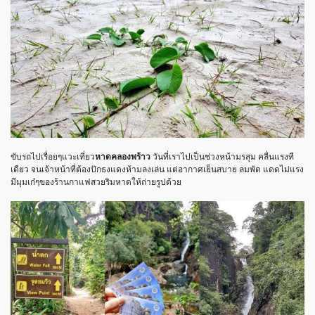
ขับรถไปเรื่อยๆแวะเที่ยว
หาดคลองพร้าว
วันที่เราไปเป็นช่วงหน้ามรสุม คลื่นแรงที
เดียว จนเจ้าหน้าที่ต้องปักธงแดงห้ามลงเล่น แต่อากาศเย็นสบาย ลมพัด แดดไม่แรง
มีมุมเก๋ๆของร้านกาแฟสวยริมหาดให้ถ่ายรูปด้วย