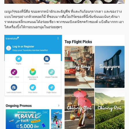
เมนูเก๋ๆของที่นี่คือ ขนมครกหน้าผักและธัญพืช ที่แคะกันร้อนๆจากเตา และของว่าง
แบบไทยๆอย่างกล้วยทอดก็มี ที่ชอบมากคือโยเกิร์ตของที่นี่เข้มข้นนมเน้นๆ ตักมา
ราดคอนเฟล็กแทนนมได้อร่อยเชียว พวกขนมปังเดนิช+ครัวซองค์ แป้งดีมากกก เอา
ใส่เครื่องปิ้งให้กรอบนอกนุ่มในอร่อยสุดๆ