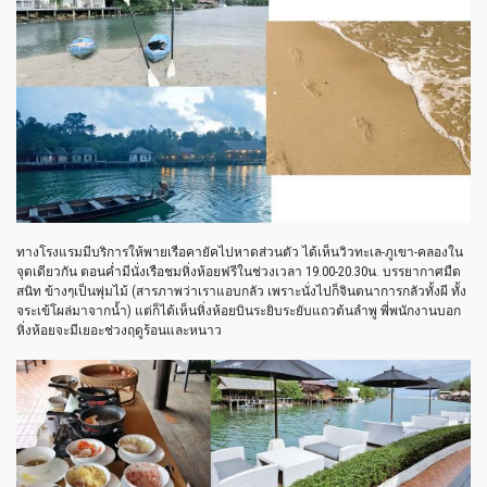
ทางโรงแรมมีบริการให้พายเรือคายัคไปหาดส่วนตัว ได้เห็นวิวทะเล-ภูเขา-คลองใน
จุดเดียวกัน ตอนค่ำมีนั่งเรือชมหิ่งห้อยฟรีในช่วงเวลา 19.00-20.30น. บรรยากาศมืด
สนิท ข้างๆเป็นพุ่มไม้ (สารภาพว่าเราแอบกลัว เพราะนั่งไปก็จินตนาการกลัวทั้งผี ทั้ง
จระเข้โผล่มาจากน้ำ) แต่ก็ได้เห็นหิ่งห้อยบินระยิบระยับแถวต้นลำพู พี่พนักงานบอก
หิ่งห้อยจะมีเยอะช่วงฤดูร้อนและหนาว