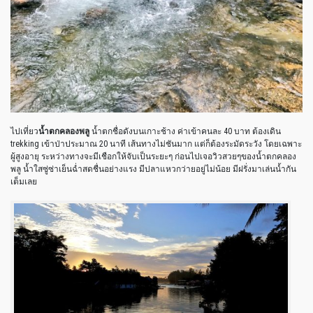
ไปเที่ยว
น้ำตกคลองพลู
น้ำตกชื่อดังบนเกาะช้าง ค่าเข้าคนละ 40 บาท ต้องเดิน
trekking เข้าป่าประมาณ 20 นาที เส้นทางไม่ชันมาก แต่ก็ต้องระมัดระวัง โดยเฉพาะ
ผู้สูงอายุ ระหว่างทางจะมีเชือกให้จับเป็นระยะๆ ก่อนไปเจอวิวสวยๆของน้ำตกคลอง
พลู น้ำใสซู่ซ่าเย็นฉ่ำสดชื่นอย่างแรง มีปลาแหวกว่ายอยู่ไม่น้อย มีฝรั่งมาเล่นน้ำกัน
เต็มเลย