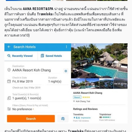
เห็นโรงแรม
AANA RESORT&SPA
น่าอยู่ น่านอนขนาดนี้ แน่นอนว่าเราใช้ตัวช่วยชั้น
ดีในการค้นหา นั่นคือ
Traveloka
เว็บไซต์และแอพพลิเคชั่นเพื่อคนชอบเดินทาง ที่
นอกจากตั๋วเครื่องบินจากสายการบินต่างๆแล้ว ยังมีโรงแรมในราคาที่ประหยัดและ
ถูกใจคุณอย่างแน่นอน พิเศษสุดๆกับการแจกโค้ดส่วนลดที่ยิ่งช่วยเซฟค่าใช้จ่ายของ
คุณได้อย่างดีเยี่ยม บอกได้เลยว่า คุ้มยิ่งกว่าคุ้ม (แนะนำโลกแอพลงมือถือ ยิ่งเพิ่ม
ความสะดวกx10)
ส่วนใครที่ไม่มีบัตรเครดิตก็หายห่วง เพราะ
Traveloka
มีช่องทางการชำระเงินอย่าง