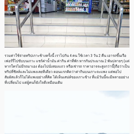
รวมค่าใช้จ่ายทริปเกาะช้างครั้งนี้ เราไปกัน 4 คน ใช้เวลา 3 วัน 2 คืน เอารถขึ้นเรือ
เฟอร์รี่ไปขับบนเกาะ แชร์ค่าน้ำมัน ค่ากิน ค่าที่พัก หารกันประมาณ 2 พันปลายๆ (แต่
หากใครไม่มีรถมาเอง ต้องไปนั่งสองแถว หรือเช่ารถ ราคาอาจจะสูงกว่านี้)ถือว่าเป็น
ทริปที่ชิลล์และไม่แพงเลยทีเดียว ตอนแรกคิดว่าค่ากินบนเกาะจะแพง แต่พอไป
สัมผัสแล้วก็ไม่ได้แพงอย่างที่คิด ได้เห็นเสน่ห์ของเกาะช้าง ที่แม้วันนี้จะมีหลายอย่าง
ที่เปลี่ยนไป แต่ผู้คนก็ยังใจดีเหมือนเดิม