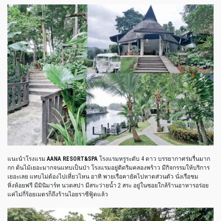
แนะนำโรงแรม
AANA RESORT&SPA
โรงแรมหรูระดับ 4 ดาว บรรยากาศร่มรื่นมาก
กก ต้นไม้เยอะมากจนแทบเป็นป่า โรงแรมอยู่ติดริมคลองพร้าว มีกิจกรรมให้บริการ
เยอะเลย แทบไม่ต้องไปเที่ยวไหน อาทิ พายเรือคายัคไปหาดส่วนตัว นั่งเรือชม
หิ่งห้อยฟรี มีมินิมาร์ท นวดสปา มีสระว่ายน้ำ 2 สระ อยู่ในซอยใกล้ร้านอาหารอร่อย
แค่ไม่กี่ร้อยเมตรก็ถึงร้านไอยราซีฟู้ดแล้ว