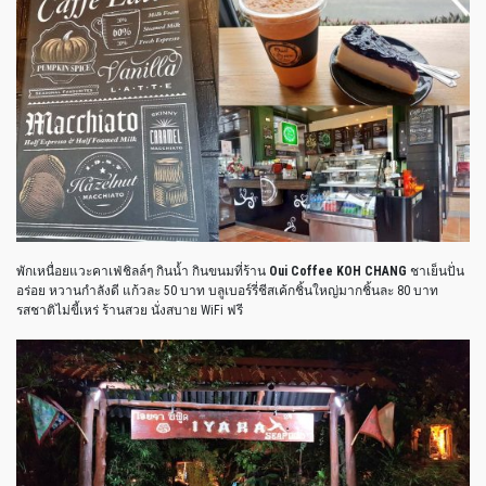
พักเหนื่อยแวะคาเฟ่ชิลล์ๆ กินน้ำ กินขนมที่ร้าน
Oui Coffee KOH CHANG
ชาเย็นปั่น
อร่อย หวานกำลังดี แก้วละ 50 บาท บลูเบอร์รี่ชีสเค้กชิ้นใหญ่มากชิ้นละ 80 บาท
รสชาติไม่ขี้เหร่ ร้านสวย นั่งสบาย WiFi ฟรี