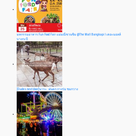
มหกรรมอาหาร Fun Food Fair แม่มณีชวนชิม @The Mall Bangkapi I เดอะมอลล์
บางกะปิ
[Dudes next door]นาระ : ฝนตก กางร่ม ชมกวาง