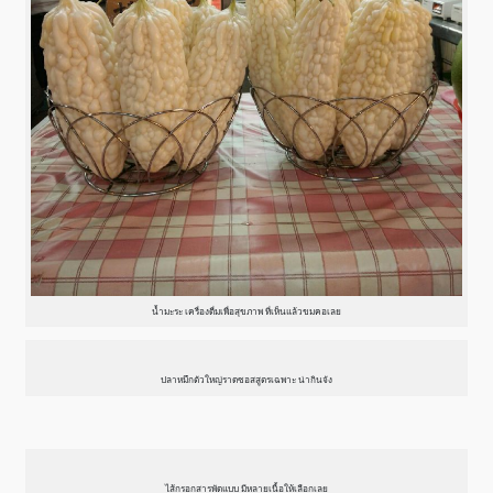
น้ำมะระ เครื่องดื่มเพื่อสุขภาพ ที่เห็นแล้วขมคอเลย
ปลาหมึกตัวใหญ่ราดซอสสูตรเฉพาะ น่ากินจัง
ไส้กรอกสารพัดแบบ มีหลายเนื้อให้เลือกเลย