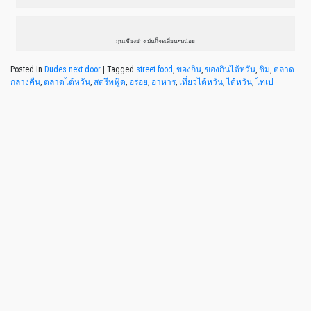
กุนเชียงย่าง มันก็จะเลี่ยนๆหน่อย
Posted in
Dudes next door
|
Tagged
street food
,
ของกิน
,
ของกินไต้หวัน
,
ชิม
,
ตลาด
กลางคืน
,
ตลาดไต้หวัน
,
สตรีทฟู้ด
,
อร่อย
,
อาหาร
,
เที่ยวไต้หวัน
,
ไต้หวัน
,
ไทเป