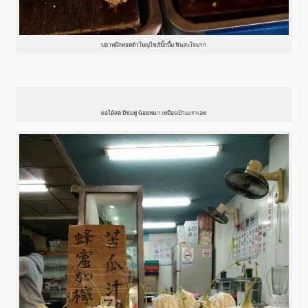
ปลาหมึกทอดตัวใหญ่ไซส์บิ๊กบึ้ม ฟินสะใจมาก
ผลไม้สด มีชมพู่ น้อยหน่า เหมือนบ้านเราเลย