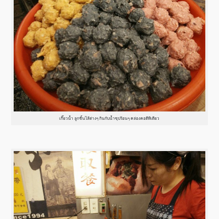
เกี๊ยวน้ำ ลูกชิ้นไส้ต่างๆ กินกับน้ำซุปร้อนๆ คล่องคอดีทีเดียว