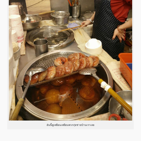
อันนี้ดูเหมือนเหมือนพวกกุ่ยช่ายบ้านเราเลย