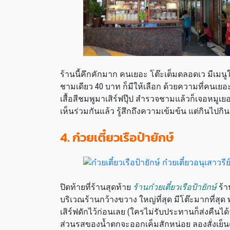
ร้านนี้คึกคักมาก คนเยอะ โต๊ะเต็มตลอดเว มีเม
ชามเดียว 40 บาท ก็มีให้เลือก ด้วยความที่คนเย
เสื้อสีชมพูมาเสิร์ฟปุ๊ป สำรวจชามแล้วก็เจอหมูเ
เห็นร่วมกันแล้ว รู้สึกถึงความเข้มข้น แต่กินไปก
4. ก๋วยเตี๋ยวเรือป๋ายักษ์
ปิดท้ายที่ร้านสุดท้าย
ร้านก๋วยเตี๋ยวเรือป้ายักษ์
ร้า
บริเวณร้านกว้างขวาง ใหญ่ที่สุด มีโต๊ะมากที่สุด 
เสิร์ฟดักไว้ก่อนเลย (ใครไม่รับประทานก็ส่งคืนได้
ส่วนรสของน้ำตกจะออกเค็มสักหน่อย ลองสั่งเย็นตา