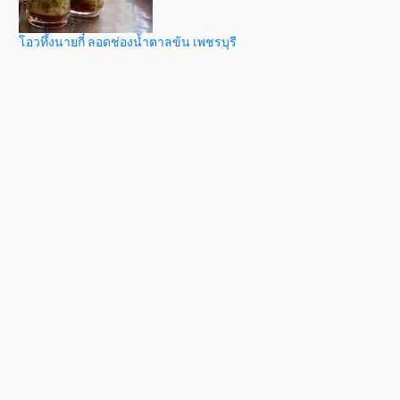
โอวทึ้งนายกี๋ ลอดช่องน้ำตาลข้น เพชรบุรี