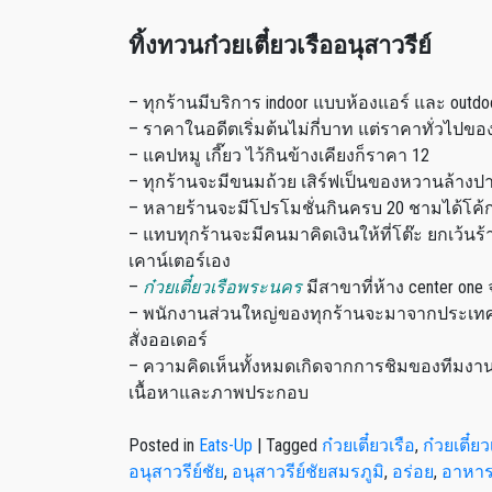
ทิ้งทวนก๋วยเตี๋ยวเรืออนุสาวรีย์
– ทุกร้านมีบริการ indoor แบบห้องแอร์ และ ou
– ราคาในอดีตเริ่มต้นไม่กี่บาท แต่ราคาทั่วไปข
– แคปหมู เกี๊ยว ไว้กินข้างเคียงก็ราคา 12
– ทุกร้านจะมีขนมถ้วย เสิร์ฟเป็นของหวานล้างป
– หลายร้านจะมีโปรโมชั่นกินครบ 20 ชามได้โค้
– แทบทุกร้านจะมีคนมาคิดเงินให้ที่โต๊ะ ยกเว้นร้า
เคาน์เตอร์เอง
–
ก๋วยเตี๋ยวเรือพระนคร
มีสาขาที่ห้าง center o
– พนักงานส่วนใหญ่ของทุกร้านจะมาจากประเทศเ
สั่งออเดอร์
– ความคิดเห็นทั้งหมดเกิดจากการชิมของทีมงา
เนื้อหาและภาพประกอบ
Posted in
Eats-Up
|
Tagged
ก๋วยเตี๋ยวเรือ
,
ก๋วยเตี๋
อนุสาวรีย์ชัย
,
อนุสาวรีย์ชัยสมรภูมิ
,
อร่อย
,
อาหา