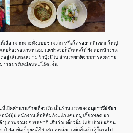
นูให้เลือกมากมายทั้งแบบชามเล็ก หรือใครอยากกินชามใหญ่
อะเลยต้องรอนานหน่อย แต่ช่วงรอก็มีเพลงให้ฟัง พอพนักงาน
ยอะอยู่ เส้นพอเหมาะ ผักบุ้งมีใบ ส่วนรสชาติจากการลงความ
ินมารสชาติเหมือนพะโล้ซะงั้น
นที่เปิดตำนานก๋วยเตี๋ยวเรือ เป็นร้านแรกของ
อนุสาวรีย์ชัยฯ
พอนั่งปุ๊ป พนักงานเสื้อสีส้มก็จะนำแคปหมู เกี๊ยวทอด มา
จ้า) ภาพรวมของรสชาติ เส้นก๋วยเตี๋ยวนิ่มไม่จับตัวเป็นก้อน
โฟมาชิมก็ดูจะมีสีพาสเทลหน่อย แต่กลิ่นเต้าหู้ยี้แรงไป