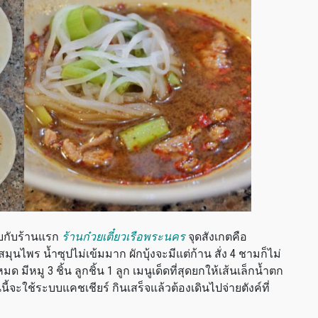
บกับร้านแรก
ร้านก๋วยเตี๋ยวเรือพระนคร
จุดสังเกตคือ
ุนไพร น้ำซุปไม่เข้มมาก ผักบุ้งจะมีแต่ก้าน สั่ง 4 ชามก็ไม่
มู 3 ชิ้น ลูกชิ้น 1 ลูก เมนูเด็ดที่สุดยกให้เส้นเล็กน้ำตก
านนี้จะใช้ระบบแคชเชียร์ กินเสร็จแล้วต้องเดินไปจ่ายตังค์ที่