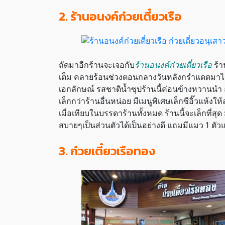
2. ร้านอนงค์ก๋วยเตี๋ยวเรือ
ถัดมาอีกร้านจะเจอกับ
ร้านอนงค์ก๋วยเตี๋ยวเรือ
ร้า
เต็ม คลายร้อนช่วงตอนกลางวันหลังกรำแดดมาได้เป็นอ
เอกลักษณ์ รสชาติน้ำซุปร้านนี้ค่อนข้างหวานนำ ส
เล็กกว่าร้านอื่นหน่อย มีเมนูพิเศษเล็กซีอิ๊วแห้งให
เมื่อเทียบในบรรดาร้านทั้งหมด ร้านนี้จะเล็กที่สุ
สบายๆเป็นส่วนตัวได้เป็นอย่างดี แถมมีแมว 1 ตั
3. ก๋วยเตี๋ยวเรือทอง