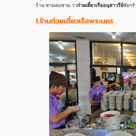
ร้าน ชามต่อชาม ว่า
ก๋วยเตี๋ยวเรืออนุสาวรีย์
ชัยฯร้
1.ร้านก๋วยเตี๋ยวเรือพระนคร