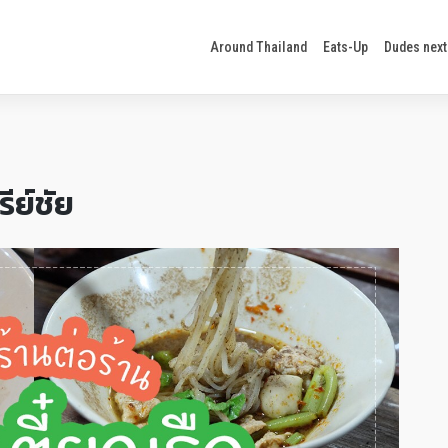
Around Thailand
Eats-Up
Dudes next
ีย์ชัย