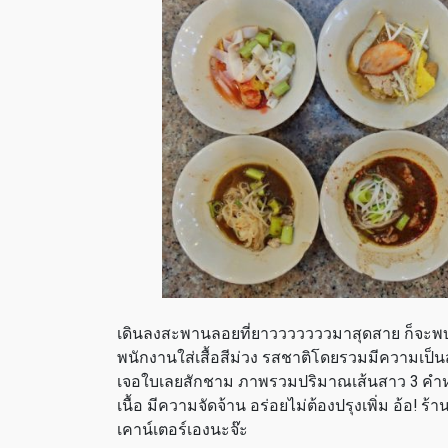
เดินลงสะพานลอยที่ยาวววววววมาสุดสาย ก็จะพ
พนักงานใส่เสื้อสีม่วง รสชาติโดยรวมมีความเป็นสม
เจอใบเลยสักชาม ภาพรวมปริมาณเส้นสาว 3 คำหมด มีห
เนื้อ มีความจัดจ้าน อร่อยไม่ต้องปรุงเพิ่ม อ้อ! ร้
เคาน์เตอร์เองนะจ๊ะ