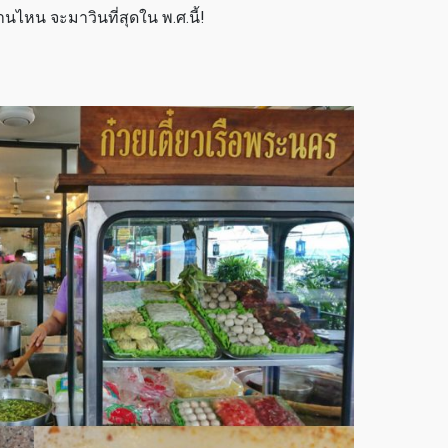
านไหน จะมาวินที่สุดใน พ.ศ.นี้!