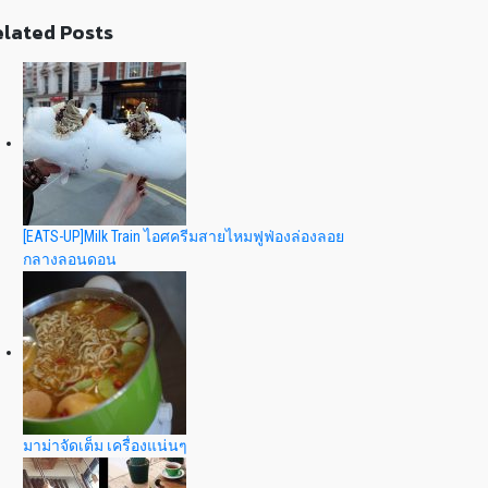
lated Posts
[EATS-UP]Milk Train ไอศครีมสายไหมฟูฟ่องล่องลอย
กลางลอนดอน
มาม่าจัดเต็ม เครื่องแน่นๆ