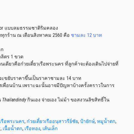
tdoor แบบลมธรรมชาติริมคลอง
องทุกร้าน ณ เดือนสิงหาคม 2560 คือ
ชามละ 12 บาท
าก
กลิตร 1 ขวด
นเดียวคือก๋วยเตี๋ยวเรือพระนคร ที่ลูกค้าจะต้องเดินไปจ่ายที่
ne จะขยับราคาขึ้นเป็นราคาชามละ 14 บาท
พื่อนบ้าน เพราะฉะนั้นอาจมีปัญหาบ้างครั้งคราวในการ
น
Thailandindy
กินเอง จ่ายเอง ไม่ม้า ขอสงวนลิขสิทธิ์ใน
ยวเรือพระนคร
,
ก๋วยเตี๋ยวเรืออนุสาวรีย์ชัย
,
ป้ายักษ์
,
หมูน้ำตก
,
ร
,
เนื้อน้ำตก
,
เรือทอง
,
เส้นเล็ก