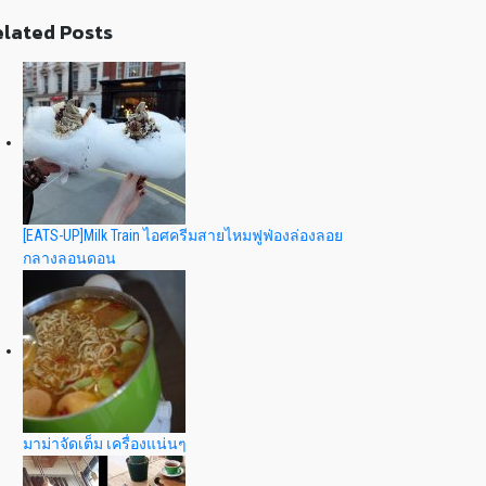
lated Posts
[EATS-UP]Milk Train ไอศครีมสายไหมฟูฟ่องล่องลอย
กลางลอนดอน
มาม่าจัดเต็ม เครื่องแน่นๆ