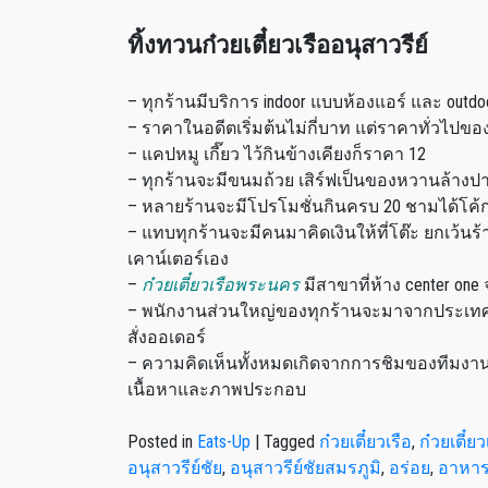
ทิ้งทวนก๋วยเตี๋ยวเรืออนุสาวรีย์
– ทุกร้านมีบริการ indoor แบบห้องแอร์ และ ou
– ราคาในอดีตเริ่มต้นไม่กี่บาท แต่ราคาทั่วไปข
– แคปหมู เกี๊ยว ไว้กินข้างเคียงก็ราคา 12
– ทุกร้านจะมีขนมถ้วย เสิร์ฟเป็นของหวานล้างป
– หลายร้านจะมีโปรโมชั่นกินครบ 20 ชามได้โค้
– แทบทุกร้านจะมีคนมาคิดเงินให้ที่โต๊ะ ยกเว้นร้า
เคาน์เตอร์เอง
–
ก๋วยเตี๋ยวเรือพระนคร
มีสาขาที่ห้าง center o
– พนักงานส่วนใหญ่ของทุกร้านจะมาจากประเทศเ
สั่งออเดอร์
– ความคิดเห็นทั้งหมดเกิดจากการชิมของทีมงา
เนื้อหาและภาพประกอบ
Posted in
Eats-Up
|
Tagged
ก๋วยเตี๋ยวเรือ
,
ก๋วยเตี๋
อนุสาวรีย์ชัย
,
อนุสาวรีย์ชัยสมรภูมิ
,
อร่อย
,
อาหา