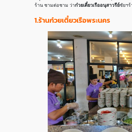
ร้าน ชามต่อชาม ว่า
ก๋วยเตี๋ยวเรืออนุสาวรีย์
ชัยฯร้
1.ร้านก๋วยเตี๋ยวเรือพระนคร