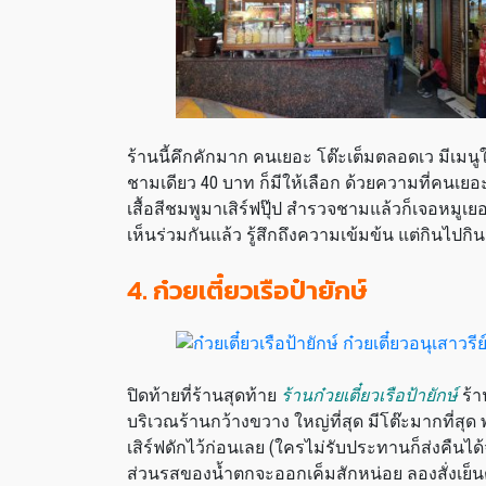
ร้านนี้คึกคักมาก คนเยอะ โต๊ะเต็มตลอดเว มีเม
ชามเดียว 40 บาท ก็มีให้เลือก ด้วยความที่คนเย
เสื้อสีชมพูมาเสิร์ฟปุ๊ป สำรวจชามแล้วก็เจอหมูเ
เห็นร่วมกันแล้ว รู้สึกถึงความเข้มข้น แต่กินไปก
4. ก๋วยเตี๋ยวเรือป๋ายักษ์
ปิดท้ายที่ร้านสุดท้าย
ร้านก๋วยเตี๋ยวเรือป้ายักษ์
ร้า
บริเวณร้านกว้างขวาง ใหญ่ที่สุด มีโต๊ะมากที่สุด 
เสิร์ฟดักไว้ก่อนเลย (ใครไม่รับประทานก็ส่งคืนได้
ส่วนรสของน้ำตกจะออกเค็มสักหน่อย ลองสั่งเย็นตา