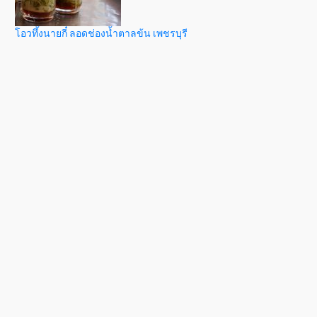
โอวทึ้งนายกี๋ ลอดช่องน้ำตาลข้น เพชรบุรี