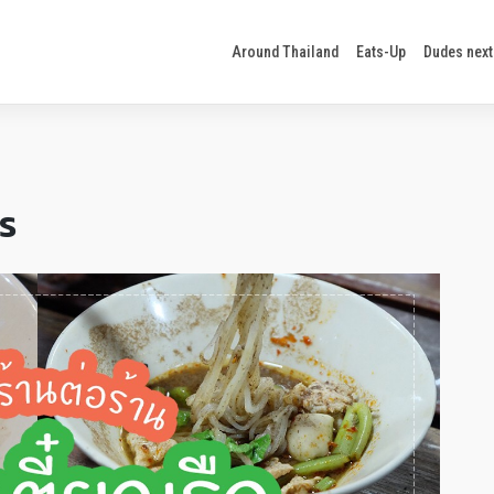
Around Thailand
Eats-Up
Dudes next
คร