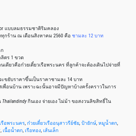
tdoor แบบลมธรรมชาติริมคลอง
องทุกร้าน ณ เดือนสิงหาคม 2560 คือ
ชามละ 12 บาท
าก
กลิตร 1 ขวด
นเดียวคือก๋วยเตี๋ยวเรือพระนคร ที่ลูกค้าจะต้องเดินไปจ่ายที่
ne จะขยับราคาขึ้นเป็นราคาชามละ 14 บาท
พื่อนบ้าน เพราะฉะนั้นอาจมีปัญหาบ้างครั้งคราวในการ
น
Thailandindy
กินเอง จ่ายเอง ไม่ม้า ขอสงวนลิขสิทธิ์ใน
ยวเรือพระนคร
,
ก๋วยเตี๋ยวเรืออนุสาวรีย์ชัย
,
ป้ายักษ์
,
หมูน้ำตก
,
ร
,
เนื้อน้ำตก
,
เรือทอง
,
เส้นเล็ก