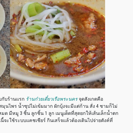
บกับร้านแรก
ร้านก๋วยเตี๋ยวเรือพระนคร
จุดสังเกตคือ
ุนไพร น้ำซุปไม่เข้มมาก ผักบุ้งจะมีแต่ก้าน สั่ง 4 ชามก็ไม่
มู 3 ชิ้น ลูกชิ้น 1 ลูก เมนูเด็ดที่สุดยกให้เส้นเล็กน้ำตก
านนี้จะใช้ระบบแคชเชียร์ กินเสร็จแล้วต้องเดินไปจ่ายตังค์ที่