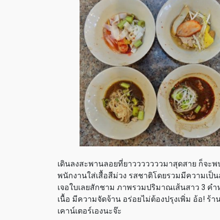
เดินลงสะพานลอยที่ยาวววววววมาสุดสาย ก็จะพ
พนักงานใส่เสื้อสีม่วง รสชาติโดยรวมมีความเป็นสม
เจอใบเลยสักชาม ภาพรวมปริมาณเส้นสาว 3 คำหมด มีห
เนื้อ มีความจัดจ้าน อร่อยไม่ต้องปรุงเพิ่ม อ้อ! ร้
เคาน์เตอร์เองนะจ๊ะ