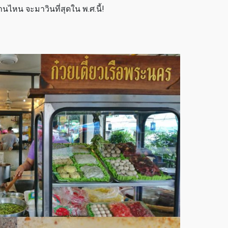
านไหน จะมาวินที่สุดใน พ.ศ.นี้!