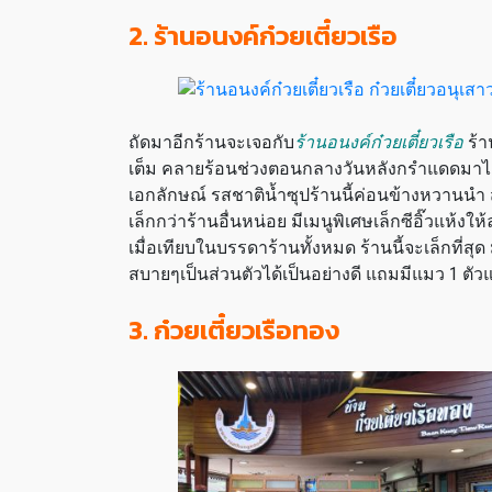
2. ร้านอนงค์ก๋วยเตี๋ยวเรือ
ถัดมาอีกร้านจะเจอกับ
ร้านอนงค์ก๋วยเตี๋ยวเรือ
ร้า
เต็ม คลายร้อนช่วงตอนกลางวันหลังกรำแดดมาได้เป็นอ
เอกลักษณ์ รสชาติน้ำซุปร้านนี้ค่อนข้างหวานนำ ส
เล็กกว่าร้านอื่นหน่อย มีเมนูพิเศษเล็กซีอิ๊วแห้งให
เมื่อเทียบในบรรดาร้านทั้งหมด ร้านนี้จะเล็กที่สุ
สบายๆเป็นส่วนตัวได้เป็นอย่างดี แถมมีแมว 1 ตั
3. ก๋วยเตี๋ยวเรือทอง