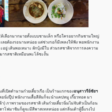
นูให้เลือกมากมายทั้งแบบชามเล็ก หรือใครอยากกินชามใหญ่
อะเลยต้องรอนานหน่อย แต่ช่วงรอก็มีเพลงให้ฟัง พอพนักงาน
ยอะอยู่ เส้นพอเหมาะ ผักบุ้งมีใบ ส่วนรสชาติจากการลงความ
ินมารสชาติเหมือนพะโล้ซะงั้น
นที่เปิดตำนานก๋วยเตี๋ยวเรือ เป็นร้านแรกของ
อนุสาวรีย์ชัยฯ
พอนั่งปุ๊ป พนักงานเสื้อสีส้มก็จะนำแคปหมู เกี๊ยวทอด มา
จ้า) ภาพรวมของรสชาติ เส้นก๋วยเตี๋ยวนิ่มไม่จับตัวเป็นก้อน
โฟมาชิมก็ดูจะมีสีพาสเทลหน่อย แต่กลิ่นเต้าหู้ยี้แรงไป