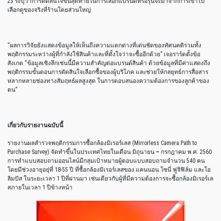
23 ระบุว่าการตัดสินใจขั้นสุดท้ายในการเลือกแบรนด์หรือรุ่นจะมาจากการเข้าไป
เลือกดูของจริงที่ร้านโดยส่วนใหญ่
“ผลการวิจัยยังแสดงข้อมูลให้เห็นถึงความแตกต่างที่เด่นชัดของทัศนคติรวมทั้ง
พฤติกรรมระหว่างผู้ที่กำลังใช้สินค้าและที่ตั้งใจว่าจะซื้ออีกด้วย” เจอราร์ดตั้งข้อ
สังเกต “ข้อมูลเชิงลึกเช่นนี้มีความสำคัญต่อแบรนด์สินค้า ด้วยข้อมูลที่มีค่าแสดงถึง
พฤติกรรมขั้นตอนการตัดสินใจเลือกซื้อของผู้บริโภค และช่วยให้กลยุทธ์การสื่อสาร
หลากหลายช่องทางสัมฤทธ์ผลสูงสุด ในการตอบสนองความต้องการของลูกค้าของ
ตน”
เกี่ยวกับรายงานฉบับนี้
รายงานผลสำรวจพฤติกรรมการซื้อกล้องมิเรอร์เลส (Mirrorless Camera Path to
Purchase Survey) จัดทำขึ้นในประเทศไทยในเดือน มิถุนายน
–
กรกฎาคม พ.ศ. 2560
การทำแบบสอบถามออนไลน์มีกลุ่มเป้าหมายผู้ตอบแบบสอบถามจำนวน 540 คน
โดยมีช่วงอายุอยุ่ที่ 18-55 ปี ที่ซื้อกล้องมิเรอร์เลสของ แคนนอน โซนี่ ฟูจิฟิล์ม และโอ
ลิมปัส ในระยะเวลา 1 ปีที่ผ่านมา เช่นเดียวกับผู้ที่มีความต้องการจะซื้อกล้องมิเรอร์เล
สภายในเวลา 1 ปีข้างหน้า