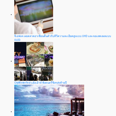
จีเอฟเค เผยตลาดอาเซียนตื่นตัวรับทีวีความละเอียดสูงแบบ UHD และจอแสดงผลแบบ
OLED
CityWinterFest แฮ้งเอ้าท์ ฟังดนตรีชิลๆส่งท้ายปี