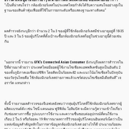
“เป็นที่น่าสนใจว่า กล้องมิเรอร์เลสในประเทศไทยกำลังได้รับความสนใจอย่างสูงใน
ฐานะของสินค้าฟุ่มเฟือยที่ใช้ในการยกระดับหรือแสดงฐานะทางสังคม”
ผลสำรวจยังระบุอีกว่า จำนวน 2 ใน 3 ของผู้ที่ใช้กล้องมิเรอร์เลสมีช่วงอายุอยู่ที่ 18-35
ปี และ 3 ใน 5 ของผู้บริโภคที่ตั้งเป้าจะซื้อกล้องมิเรอร์เลสก็อยู่ในช่วงอายุนี้ด้วยเช่น
กัน
“นอกจากนี้ รายงาน
GfK’s Connected Asian Consumer
ยังระบุถึงผลการสำรวจใน
ปีที่ผ่านมาด้วยว่า ประเทศไทยมียอดผู้ใช้งานโซเชียลแอพพลิเคชั่นสูงเป็นอันดับ 2
ของทั้งภูมิภาคเอเชียแปซิฟิก โดยคิดเป็นร้อยละ82 และแนวโน้มโซเชียลในปัจจุบัน
ของวัยรุ่นไทยคือ ใช้กล้องมิเรอร์เลสถ่ายภาพแล้วแชร์ต่อบนโซเชียลมีเดียทันที” เจ
อราร์ด แทนกล่าว
ทั้งนี้ รายงานผลสำรวจของจีเอฟเคยังพบว่ากลุ่มผุ้บริโภคที่ใช้กล้องมิเรอร์เลสจากผู้
ผลิตแบรนด์ดัง เช่น โซนี่ แคนนอน ฟูจิฟิล์ม โอลิมปัส จะมีความรู้ความเข้าใจเกี่ยว
กับช่องทางการซื้อ รูปแบบการใช้งาน และความชื่นชอบต่ออุปกรณ์ที่ตนใช้งาน
เกือบ 2 ใน 5 หรือร้อยละ 19 พิจารณาผลการรีวิวของผู้บริโภคบนอินเทอร์เน็ตว่าเป็น
แหล่งข้อมูลสำคัญหลักในการหาข้อมูลกล้องมิเรอร์เลส อย่างไรก็ดี ประมาณร้อยละ