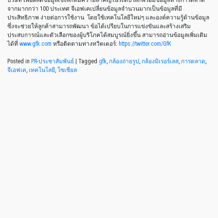
จากมากกว่า 100 ประเทศ จีเอฟเคเปลี่ยนข้อมูลจำนวนมากเป็นข้อมูลที่มี
ประสิทธิภาพ ง่ายต่อการใช้งาน โดยใช้เทคโนโลยีใหม่ๆ และองค์ความรู้ด้านข้อมูล
ซึ่งจะช่วยให้ลูกค้าสามารถพัฒนา ข้อได้เปรียบในการแข่งขันและสร้างเสริม
ประสบการณ์และตัวเลือกของผู้บริโภคได้สมบูรณ์ยิ่งขึ้น สามารถอ่านข้อมูลเพิ่มเติม
ได้ที่
www.gfk.com
หรือติดตามทางทวิตเตอร์:
https://twitter.com/GfK
Posted in
PR-ประชาสัมพันธ์
|
Tagged
gfk
,
กล้องถ่ายรูป
,
กล้องมิเรอร์เลส
,
การตลาด
,
จีเอฟเค
,
เทคโนโลยี
,
โซเชียล