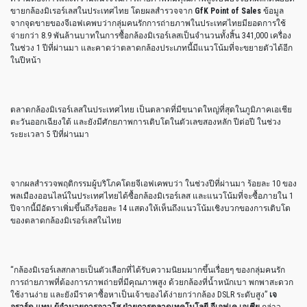
ขายกล้องมิเรอร์เลสในประเทศไทย โดยผลสำรวจจาก
GfK Point of Sales
ข้อมูล
จากจุดขายของจีเอฟเคพบว่ากลุ่มคนรักการถ่ายภาพในประเทศไทยมียอดการใช้
จ่ายกว่า 8.9 พันล้านบาทในการซื้อกล้องมิเรอร์เลสเป็นจำนวนทั้งสิ้น 341,000 เครื่อง
ในช่วง 1 ปีที่ผ่านมา และคาดว่าตลาดกล้องประเภทนี้มีแนวโน้มที่จะขยายตัวได้อีก
ในปีหน้า
ตลาดกล้องมิเรอร์เลสในประเทศไทย เป็นตลาดที่มีขนาดใหญ่ที่สุดในภูมิภาคเอเชีย
ตะวันออกเฉียงใต้ และยังมีศักยภาพการเติบโตในตัวเลขสองหลัก ปีต่อปี ในช่วง
ระยะเวลา 5 ปีที่ผ่านมา
จากผลสำรวจพฤติกรรมผู้บริโภคโดยจีเอฟเคพบว่า ในช่วงปีที่ผ่านมา ร้อยละ 10 ของ
พลเมืองออนไลน์ในประเทศไทยได้ซื้อกล้องมิเรอร์เลส และแนวโน้มที่จะซื้อภายใน 1
ปีจากนี้มีอัตราเพิ่มขึ้นถึงร้อยละ 14 แสดงให้เห็นถึงแนวโน้มเชิงบวกของการเติบโต
ของตลาดกล้องมิเรอร์เลสในไทย
“กล้องมิเรอร์เลสกลายเป็นตัวเลือกที่ได้รับความนิยมมากขึ้นเรื่อยๆ ของกลุ่มคนรัก
การถ่ายภาพที่ต้องการภาพถ่ายที่มีคุณภาพสูง ด้วยกล้องที่น้ำหนักเบา พกพาสะดวก
ใช้งานง่าย และยังมีราคาซื้อหาเป็นเจ้าของได้ง่ายกว่ากล้อง DSLR ระดับสูง”
เจ
อราร์ด แทน ผู้อำนวยการอาวุโส ฝ่ายการตลาดเทคโนโลยี จีเอฟเค เอเชีย
กล่าว