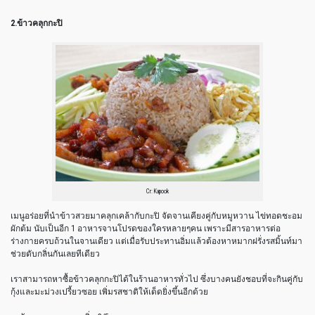
2.ข้าวคลุกกะปิ
Cr: Kapook
เมนูอร่อยที่นำข้าวสวยมาคลุกเคล้ากับกะปิ จัดจานเคียงคู่กับหมูหวาน ไข่ทอดชะอม
ผักต้ม นับเป็นอีก 1 อาหารจานโปรดของใครหลายๆคน เพราะมีสารอาหารต่อ
ร่างกายครบถ้วนในจานเดียว แต่เมื่อรับประทานอิ่มแล้วต้องหาหมากฝรั่งรสมิ้นท์มา
ช่วยดับกลิ่นกันเลยทีเดียว
เราสามารถหาซื้อข้าวคลุกกะปิได้ในร้านอาหารทั่วไป ซึ่งบางคนยังชอบที่จะกินคู่กับ
กุ้งและมะม่วงเปรี้ยวซอย เพิ่มรสชาติให้เด็ดยิ่งขึ้นอีกด้วย