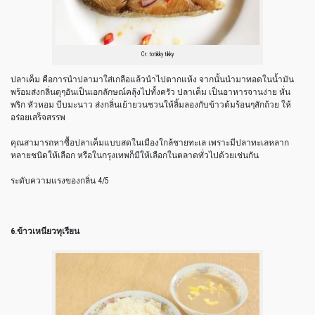
Cr: totikky tikky
ปลาเค็ม คือการนำปลามาใส่เกลือแล้วนำไปตากแห้ง จากนั้นนำมาทอดในน้ำมัน
พร้อมส่งกลิ่นตุๆอันเป็นเอกลักษณ์คลุ้งไปทั้งครัว ปลาเค็ม เป็นอาหารจานง่าย หั่น
พริก หัวหอม บีบมะนาว ส่งกลิ่นเย้ายวนชวนให้ลิ้มลองกับข้าวต้มร้อนๆสักถ้วย ให้
อร่อยเสร็จสรรพ
คุณสามารถหาซื้อปลาเค็มแบบสดในเมืองใกล้ชายทะเล เพราะมีปลาทะเลหลาก
หลายชนิดให้เลือก หรือในกรุงเทพก็มีให้เลือกในตลาดทั่วไปด้วยเช่นกัน
ระดับความแรงของกลิ่น 4/5
6.ข้าวเหนียวทุเรียน