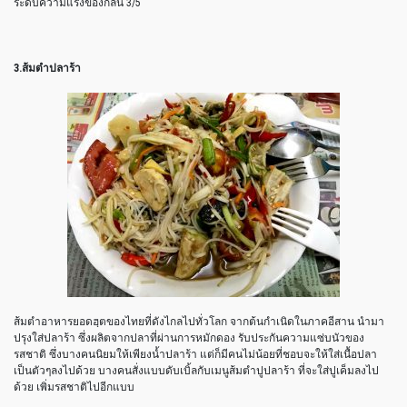
ระดับความแรงของกลิ่น 3/5
3.ส้มตำปลาร้า
ส้มตำอาหารยอดฮฺตของไทยที่ดังไกลไปทั่วโลก จากต้นกำเนิดในภาคอีสาน นำมา
ปรุงใส่ปลาร้า ซึ่งผลิตจากปลาที่ผ่านการหมักดอง รับประกันความแซ่บนัวของ
รสชาติ ซึ่งบางคนนิยมให้เพียงน้ำปลาร้า แต่ก็มีคนไม่น้อยที่ชอบจะให้ใส่เนื้อปลา
เป็นตัวๆลงไปด้วย บางคนสั่งแบบดับเบิ้ลกับเมนูส้มตำปูปลาร้า ที่จะใส่ปูเค็มลงไป
ด้วย เพิ่มรสชาติไปอีกแบบ