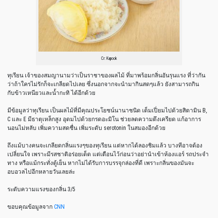
Cr: Kapook
ทุเรียน เจ้าของสมญานามว่าเป็นราชาของผลไม้ ที่มาพร้อมกลิ่นอันรุนแรง ที่ว่ากัน
ว่าถ้าใครไม่รักก็จะเกลียดไปเลย ซึ่งนอกจากจะนำมากินสดๆแล้ว ยังสามารถกิน
กับข้าวเหนียวและน้ำกะทิ ได้อีกด้วย
มีข้อมูลว่าทุเรียน เป็นผลไม้ที่มีคุณประโยชน์นานาชนิด เต็มเปี่ยมไปด้วยสิตามิน B,
C และ E มีธาตุเหล็กสูง อุดมไปด้วยกรดอะมิโน ช่วยลดความตึงเครียด แก้อาการ
นอนไม่หลับ เพิ่มความสดชื่น เพิ่มระดับ serotonin ในสมองอีกด้วย
ถึงแม้บางคนจะเกลียดกลิ่นแรงๆของทุเรียน แต่หากได้ลองชิมแล้ว บางทีอาจต้อง
เปลี่ยนใจ เพราะมีรสชาติอร่อยเด็ด แต่เตือนไว้ก่อนว่าอย่านำเข้าห้องแอร์ รถประจำ
ทาง หรือแม้กระทั่งตู้เย็น หากไม่ได้รับการบรรจุกล่องที่ดี เพราะกลิ่นของมันจะ
อบอวลไปอีกหลายวันเลยล่ะ
ระดับความแรงของกลิ่น 3/5
ขอบคุณข้อมูลจาก
CNN