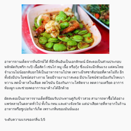
อาหารจานเด็ดจากถิ่นปักษ์ใต้ ที่มีกลิ่นอันเป็นเอกลักษณ์ มีสะตอเป็นส่วนประกอบ
หลักผัดกับพริก กะปิ เนื้อสัตว์ เช่นไก่ หมู เนื้อ หรือกุ้ง ซึ่งแม้จะมีกลิ่นแรง แต่คนไทย
จำนวนไม่น้อยกลับยกให้เป็นอาหารจานโปรด เพราะมีรสชาติอร่อยที่คาดไม่ถึง อีก
ทั้งยังมีประโยชน์ต่อร่างกาย โดยมีรายงานว่าสะตอ มีประโยชน์ช่วยป้องกันโรคเบา
หวาน ลดน้ำตาลในเลือด ลดไขมัน ป้องกันภาวะโลหิตจาง ลดความเครียด อาการ
ท้องผูก และช่วยลดอาการเมาค้างได้อีกด้วย
ผัดสะตอเป็นอาหารจานเด็ดที่นิยมรับประทานคู่กับข้าวสวย สามารถหาซื้อได้อย่าง
แพร่หลายในตลาดทั่วไป ทั้งใน กทม.และต่างจังหวัด แต่น่าเสียดายที่หายากในร้าน
อาหารหรือซูเปอร์มาร์เก็ต เพราะกลิ่นของมันนั่นเอง
ระดับความแรงของกลิ่น 5/5