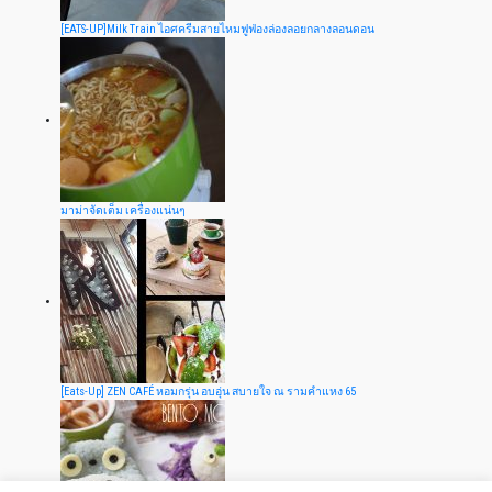
[EATS-UP]Milk Train ไอศครีมสายไหมฟูฟ่องล่องลอยกลางลอนดอน
มาม่าจัดเต็ม เครื่องแน่นๆ
[Eats-Up] ZEN CAFÉ หอมกรุ่น อบอุ่น สบายใจ ณ รามคำแหง 65