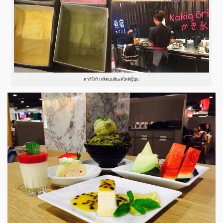
คากิโกริ เกล็ดนมหิมะสไตล์ญี่ปุ่น