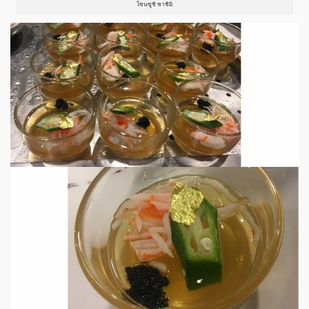
โซนซูชิ ซาชิมิ