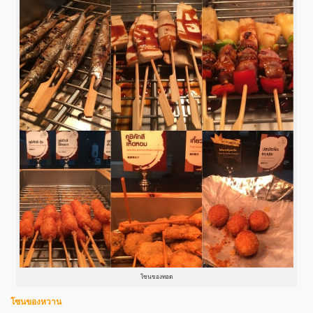
โซนของทอด
โซนของหวาน