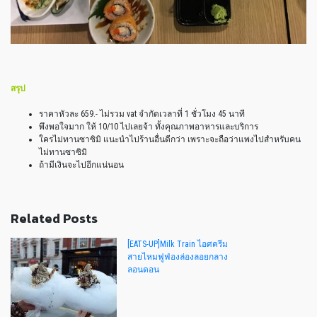
สรุป
ราคาหัวละ 659.- ไม่รวม vat จำกัดเวลาที่ 1 ชั่วโมง 45 นาที
พึงพอใจมาก ให้ 10/10 ไปเลยจ้า ทั้งคุณภาพอาหารและบริการ
ใครไม่ทานซาซิมิ แนะนำไปร้านอื่นดีกว่า เพราะจะถือว่าแพงไปสำหรับคน
ไม่ทานซาซิมิ
ถ้ามีเงินจะไปอีกแน่นอน
Related Posts
[EATS-UP]Milk Train ไอศครีม
สายไหมฟูฟ่องล่องลอยกลาง
ลอนดอน