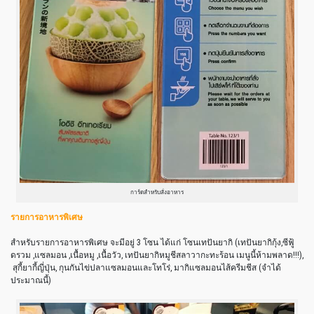
การ์ดสำหรับสั่งอาหาร
รายการอาหารพิเศษ
สำหรับรายการอาหารพิเศษ จะมีอยู่ 3 โซน ได้แก่ โซนเทปันยากิ (เทปันยากิกุ้ง
,
ซีฟู้
ดรวม
,
แซลมอน
,เนื้อ
หมู ,เนื้อวัว
,
เทปันยากิหมูชีสลาวากะทะร้อน เมนูนี้ห้ามพลาด!!!),
สุกี้ยากี้ญี่ปุ่น, กุนกันไข่ปลาแซลมอนและโทโร่, มากิแซลมอนไส้ครีมชีส (จำได้
ประมาณนี้)