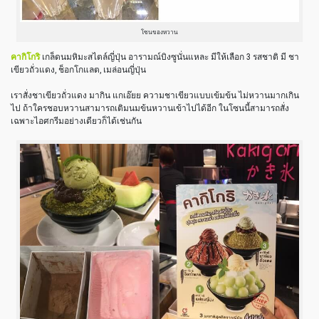
โซนของหวาน
คากิโกริ
เกล็ดนมหิมะสไตล์ญี่ปุ่น อารามณ์บิงซูนั่นแหละ มีให้เลือก 3 รสชาติ มี ชา
เขียวถั่วแดง, ช็อกโกแลต, เมล่อนญี่ปุ่น
เราสั่งชาเขียวถั่วแดง มากิน แกเอ๊ยย ความชาเขียวแบบเข้มข้น ไม่หวานมากเกิน
ไป ถ้าใครชอบหวานสามารถเติมนมข้นหวานเข้าไปได้อีก ในโซนนี้สามารถสั่ง
เฉพาะไอศกรีมอย่างเดียวก็ได้เช่นกัน