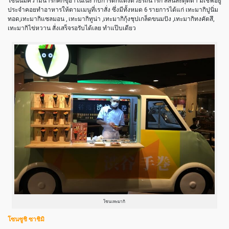
โซนนี้มีความน่ารักคิกขุอาโนเนะ กับการตกแต่งด้วยรถน่ารัก สีสันสะดุดตา มีเชฟอยู่
ประจำคอยทำอาหารให้ตามเมนูที่เราสั่ง ซึ่งมีทั้งหมด 6 รายการได้แก่ เทะมากิปูนิ่ม
ทอด,เทะมากิแซลมอน , เทะมากิทูน่า ,เทะมากิกุ้งชุปเกล็ดขนมปัง ,เทะมากิทงคัตสึ,
เทะมากิไข่หวาน สั่งเสร็จรอรับได้เลย ทำแป๊บเดียว
โซนเทะมากิ
โซนซูชิ ซาชิมิ