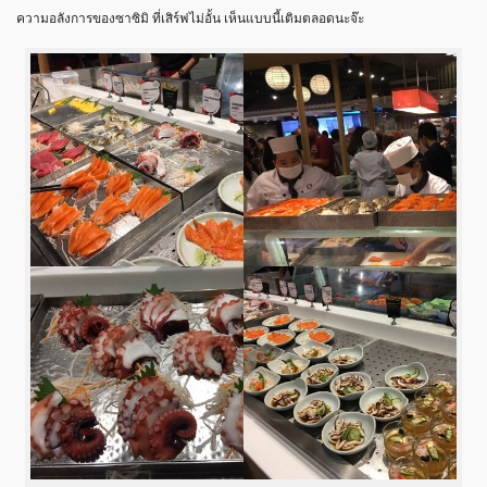
ความอลังการของซาซิมิ ที่เสิร์ฟไม่อั้น เห็นแบบนี้เติมตลอดนะจ๊ะ