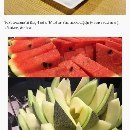
ในส่วนของผลไม้ มีอยู่ 4 อย่าง ได้แก่ แตงโม, เมลล่อนญี่ปุ่น (หอมหวานฉ่ำมาก),
แก้วมังกร, สับปะรด