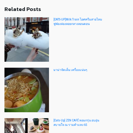
Related Posts
[EATS-UP]Milk Train ไอศครีมสายไหม
ฟูฟ่องล่องลอยกลางลอนดอน
มาม่าจัดเต็ม เครื่องแน่นๆ
[Eats-Up] ZEN CAFÉ หอมกรุ่น อบอุ่น
สบายใจ ณ รามคำแหง 65