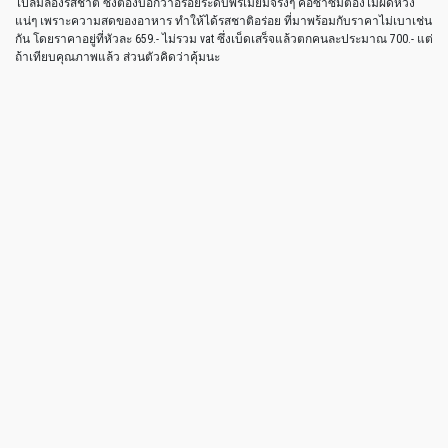
ไปลิ้มลองรสชาติ ซึ่งต้องบอกว่าอร่อยระดับพรีเมี่ยมจริงๆ คอซาซิมิต้องไม่ผิดหวัง
แน่ๆ เพราะความสดของอาหาร ทำให้ได้รสชาติอร่อย ที่มาพร้อมกับราคาไม่เบาเช่น
กัน โดยราคาอยู่ที่หัวละ 659.- ไม่รวม vat ซึ่งเบ็ดเสร็จแล้วตกคนละประมาณ 700.- แต่
ถ้าเทียบคุณภาพแล้ว ส่วนตัวคิดว่าคุ้มนะ