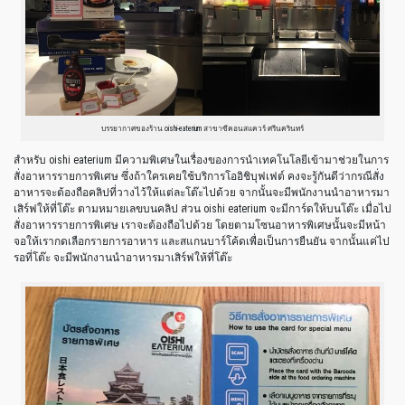
บรรยากาศของร้าน oishi-eaterium สาขาซีคอนสแควร์ ศรีนครินทร์
สำหรับ oishi eaterium มีความพิเศษในเรื่องของการนำเทคโนโลยีเข้ามาช่วยในการ
สั่งอาหารรายการพิเศษ ซึ่งถ้าใครเคยใช้บริการโออิชิบุฟเฟต์ คงจะรู้กันดีว่ากรณีสั่ง
อาหารจะต้องถือคลิปที่วางไว้ให้แต่ละโต๊ะไปด้วย จากนั้นจะมีพนักงานนำอาหารมา
เสิร์ฟให้ที่โต๊ะ ตามหมายเลขบนคลิป ส่วน oishi eaterium จะมีการ์ดให้บนโต๊ะ เมื่อไป
สั่งอาหารรายการพิเศษ เราจะต้องถือไปด้วย โดยตามโซนอาหารพิเศษนั้นจะมีหน้า
จอให้เรากดเลือกรายการอาหาร และสแกนบาร์โค้ดเพื่อเป็นการยืนยัน จากนั้นแค่ไป
รอที่โต๊ะ จะมีพนักงานนำอาหารมาเสิร์ฟให้ที่โต๊ะ