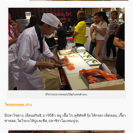
มีโชว์แล่ปลาแซลมอนให้ดูกันสดๆด้วยนะ
โซนของทอด, ย่าง
มีปลาไข่ย่าง, เห็ดออรินจิ, บาร์บีคิว หมู เนื้อ ไก่, คูชิคัทสึ กุ้ง ไส้กรอก เห็ดหอม, เกี๊ยว
ซ่าทอด, โคโรเกะไส้ปูและชีส, ปลาชิราโอะเทมปุระ