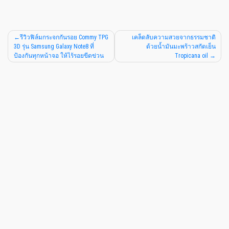
รีวิวฟิล์มกระจกกันรอย Commy TPG
เคล็ดลับความสวยจากธรรมชาติ
3D รุ่น Samsung Galaxy Note8 ที่
ด้วยน้ำมันมะพร้าวสกัดเย็น
ป้องกันทุกหน้าจอ ให้ไร้รอยขีดข่วน
Tropicana oil