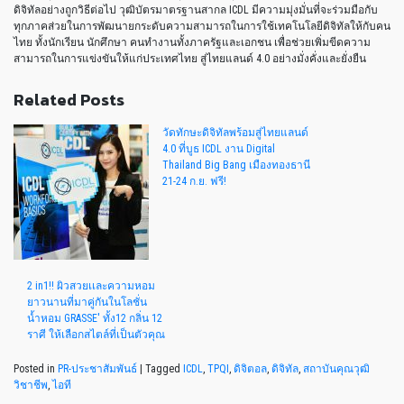
ดิจิทัลอย่างถูกวิธีต่อไป วุฒิบัตรมาตรฐานสากล ICDL มีความมุ่งมั่นที่จะร่วมมือกับ
ทุกภาคส่วยในการพัฒนายกระดับความสามารถในการใช้เทคโนโลยีดิจิทัลให้กับคน
ไทย ทั้งนักเรียน นักศึกษา คนทำงานทั้งภาครัฐและเอกชน เพื่อช่วยเพิ่มขีดความ
สามารถในการแข่งขันให้แก่ประเทศไทย สู่ไทยแลนด์ 4.0 อย่างมั่งคั่งและยั่งยืน
Related Posts
วัดทักษะดิจิทัลพร้อมสู่ไทยแลนด์
4.0 ที่บูธ ICDL งาน Digital
Thailand Big Bang เมืองทองธานี
21-24 ก.ย. ฟรี!
2 in1!! ผิวสวยเเละความหอม
ยาวนานที่มาคู่กันในโลชั่น
น้ำหอม GRASSE' ทั้ง12 กลิ่น 12
ราศี ให้เลือกสไตล์ที่เป็นตัวคุณ
Posted in
PR-ประชาสัมพันธ์
|
Tagged
ICDL
,
TPQI
,
ดิจิตอล
,
ดิจิทัล
,
สถาบันคุณวุฒิ
วิชาชีพ
,
ไอที