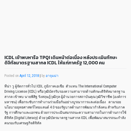
ICDL เข้าพบหารือ TPQI เดินหน้าต่อเนื่อง หลังประเมินทักษะ
ดิจิทัลมาตรฐานสากล ICDL ให้แก่ภาครัฐ 12,000 คน
Posted on
April 12, 2018
|
by
อาจุมม่า
ทีน่า วู ผู้จัดการทั่วไป ICDL ภูมิภาคเอเชีย ตัวแทน The International Computer
Driving License (ICDL) หรือวุฒิบัตรรับรองความสามารถด้านทักษะดิจิทัลมาตรฐาน
สากล เข้าพบ นายพิสิฐ รังสฤษฎ์วุฒิกุล ผู้อำนวยการสถาบันคุณวุฒิวิชาชีพ (องค์การ
มหาชน) เพื่อกระชับการทำงานร่วมมือกันอย่างบูรณาการและต่อเนื่อง ตามรอย
นโยบายยุทธศาสตร์ไทยแลนด์ 4.0 ของรัฐบาลด้านการพัฒนากำลังคน สำหรับภาค
รัฐ การศึกษาและเอกชน ด้วยการประเมินสมรรถนะความสามารถในการด้านการใช้
ดิจิทัล (Digital Literacy) ด้วยวุฒิบัตรมาตรฐานสากล ICDL เพื่อพัฒนาสมรรถนะกำลัง
คนรองรับเศรษฐกิจดิจิทัล