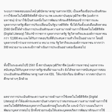
ระบบการทดสอบออนไลน์วุฒิบัตรมาตรฐานสากล ICDL เป็นเครื่องมือประเมินทักษะ
การใช้เทคโนโลยีดิจิทัลที่สำนักงาน กพ.และสถาบันคุณวุฒิวิชาชีพ (องค์การ
มหาชน) นำมาใช้เป็นส่วนหนึ่งในการพัฒนาทักษะดิจิทัลของข้าราชการและ
บุคลากรภาครัฐเพื่อการปรับเปลี่ยนเป็นรัฐบาลดิจิทัล ซึ่งได้เริ่มตั้งแต่เดือนสิงหาคม
2560 บัดนี้ได้ดำเนินการประเมินทักษะความสามารถด้านการใช้เทคโนโลยีดิจิทัล
(Digital Literacy) ให้แก่ข้าราชการ บุคลากรภาครัฐ รัฐวิสาหกิจและองค์การมหาชน
กว่า 12,000 คน และได้รับการตอบรับที่ดีประสบความสำเร็จเป็นอย่างมาก โดยมี
บุคลากรเข้าร่วมจากกระทรวง ทบวง กรม รัฐวิสากิจและองค์การมหาชน จากกว่า
300 หน่วยงาน และจะมีการดำเนินการประเมินอย่างต่อเนื่องต่อไป
ทั้งนี้ในระยะต่อไปปี 2561 นี้ สถาบันคุณวุฒิวิชาชีพ (องค์การมหาชน) นอกจากจะ
สนับสนุนให้กับบุคลากรภาครัฐเช่นที่ผ่านมาแล้ว ยังได้ขยายการสนับสนุนการสอบ
ประเมินทักษะดิจิทัลมาตรฐานสากล ICDL ให้แก่นักเรียน นักศึกษา จากสถาบันการ
ศึกษาต่างๆ อีกด้วย
ผลจากการประเมินทักษะความสามารถด้านการใช้เทคโนโลยีดิจิทัล (Digital
Literacy) ทำให้องค์กรและสถาบันต่างๆทราบว่าสมรรถนะความสามารถด้านการใช้
เทคโนโลยีดิจิทัลของบุคลากรในองค์กรอยู่ในระดับใด และนำไปวางแผนในการ
พัฒนาบุคลากรต่อไป อีกทั้งช่วยกระตุ้นให้แต่ละบุคคลเกิดการพัฒนาทักษะการใช้