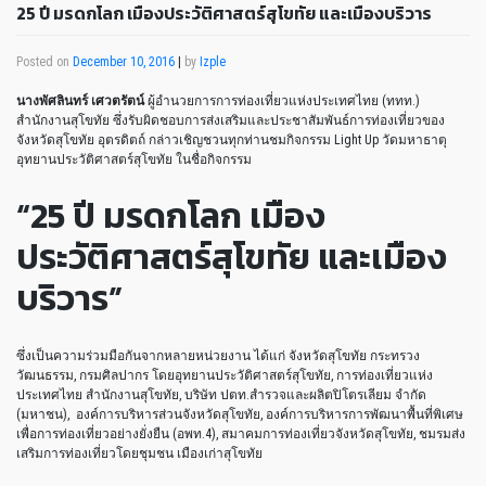
25 ปี มรดกโลก เมืองประวัติศาสตร์สุโขทัย และเมืองบริวาร
Posted on
December 10, 2016
|
by
Izple
นางพัศลินทร์ เศวตรัตน์
ผู้อำนวยการการท่องเที่ยวแห่งประเทศไทย (ททท.)
สำนักงานสุโขทัย
ซึ่งรับผิดชอบการส่งเสริมและประชาสัมพันธ์การท่องเที่ยวของ
จังหวัดสุโขทัย อุตรดิตถ์
กล่าวเชิญชวนทุกท่านชมกิจกรรม Light Up วัดมหาธาตุ
อุทยานประวัติศาสตร์สุโขทัย ในชื่อกิจกรรม
“25 ปี มรดกโลก เมือง
ประวัติศาสตร์สุโขทัย และเมือง
บริวาร”
ซึ่งเป็นความร่วมมือกันจากหลายหน่วยงาน ได้แก่ จังหวัดสุโขทัย กระทรวง
วัฒนธรรม, กรมศิลปากร โดยอุทยานประวัติศาสตร์สุโขทัย, การท่องเที่ยวแห่ง
ประเทศไทย สำนักงานสุโขทัย, บริษัท ปตท.สำรวจและผลิตปิโตรเลียม จำกัด
(มหาชน), องค์การบริหารส่วนจังหวัดสุโขทัย, องค์การบริหารการพัฒนาพื้นที่พิเศษ
เพื่อการท่องเที่ยวอย่างยั่งยืน (อพท.4), สมาคมการท่องเที่ยวจังหวัดสุโขทัย, ชมรมส่ง
เสริมการท่องเที่ยวโดยชุมชน เมืองเก่าสุโขทัย