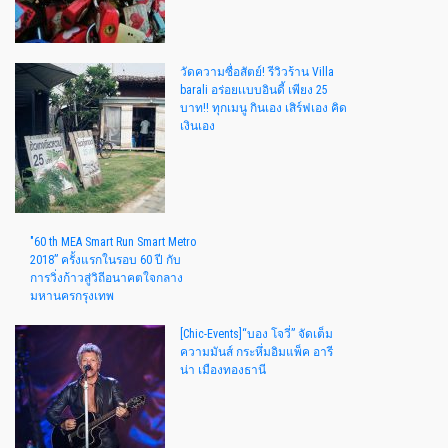
วัดความซื่อสัตย์! รีวิวร้าน Villa
barali อร่อยเเบบอินดี้ เพียง 25
บาท!! ทุกเมนู กินเอง เสิร์ฟเอง คิด
เงินเอง
"60 th MEA Smart Run Smart Metro
2018” ครั้งแรกในรอบ 60 ปี กับ
การวิ่งก้าวสู่วิถีอนาคตใจกลาง
มหานครกรุงเทพ
[Chic-Events]“บอง โจวี่” จัดเต็ม
ความมันส์ กระหึ่มอิมแพ็ค อารี
น่า เมืองทองธานี