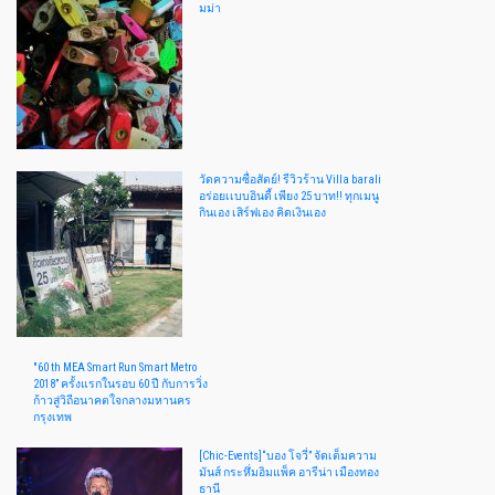
มม่า
วัดความซื่อสัตย์! รีวิวร้าน Villa barali
อร่อยเเบบอินดี้ เพียง 25 บาท!! ทุกเมนู
กินเอง เสิร์ฟเอง คิดเงินเอง
"60 th MEA Smart Run Smart Metro
2018” ครั้งแรกในรอบ 60 ปี กับการวิ่ง
ก้าวสู่วิถีอนาคตใจกลางมหานคร
กรุงเทพ
[Chic-Events]“บอง โจวี่” จัดเต็มความ
มันส์ กระหึ่มอิมแพ็ค อารีน่า เมืองทอง
ธานี