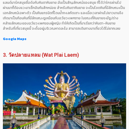
แลนด์มาร์คสมุยชื่อดังกับหินตาหินยาย อันเป็นสัญลักษณ์ของสมุย ที่ได้ว่าใครผ่านไป
ผ่านมาก็ต้องแวะมาเช็คอินกันสักหน่อย สำหรับหินตาหินยาย จะเป็นโขดหินที่มีลักษณะเป็น
เอกลักษณ์เฉพาะตัว เป็นหินแกรนิตที่โดนน้ำทะเลกัดเซาะ และเมื่อเวลาผ่านไปยาวนานจึง
เกิดมาเป็นก้อนหินที่มีลักษณะดูเหมือนกับอวัยวะเพศชาย ในขณะที่หินยายจะมีรูปร่าง
คล้ายลักษณะของอวัยวะเพศของผู้หญิง ทำให้เกิดเป็นที่มาเรียกว่าหินตา-หินยาย
สำหรับที่เที่ยวสมุยนี้ จะตั้งอยู่บริเวณหาดละไม สามารถเดินทางมาเที่ยวได้ไม่ยากเลย
Google Maps
3. วัดปลายแหลม (Wat Plai Laem)