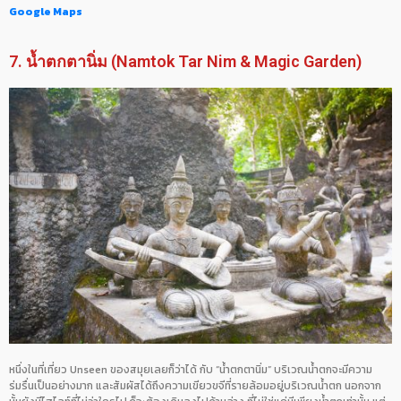
Google Maps
7. น้ำตกตานิ่ม (Namtok Tar Nim & Magic Garden)
หนึ่งในที่เที่ยว Unseen ของสมุยเลยก็ว่าได้ กับ “น้ำตกตานิ่ม” บริเวณน้ำตกจะมีความ
ร่มรื่นเป็นอย่างมาก และสัมผัสได้ถึงความเขียวขจีที่รายล้อมอยู่บริเวณน้ำตก นอกจาก