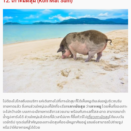
12. เกาะมัดสุม (Koh Mat Sum)
ไม่ต้องไปไกลถึงอเมริกา แค่เดินทางไปที่
เกาะมัดสุม
ก็ได้เห็นหมูเดินเล่นอยู่บริเวณริม
ชายหาดแล้ว ซึ่งคนส่วนใหญ่เองก็มักที่จะเรียก
เกาะมัดสุม
ว่า
เกาะหมู
โดยพื้นที่ของเกาะ
จะไม่กว้างนัก บนเกาะจะมีชายหาดสีขาวสวยงาม พร้อมกับทะเลที่ใสสะอาด สามารถมาดำ
น้ำดูปะการังได้ ส่วนใหญ่แล้วใครที่มีเวลาไม่มาก ก็ซื้อทัวร์ไป
เที่ยวเกาะมัดสุม
ได้แบบวัน
เดย์ทริป จุดเด่นที่สำคัญของเกาะมัดสุมคือจะมีหมูอาศัยอยู่ แถมยังสามารถไปถ่ายรูป
หรือว่าให้อาหารหมูได้ด้วย