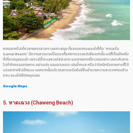
หากอยากไปเที่ยวชายหาดสวยๆ บนเกาะสมุย ที่แรกอยากจะแนะนำก็คือ “หาดละไม
(Lamai Beach)” มีความสวยงามเป็นรองก็แค่หาดเฉวงแต่เพียงเท่านั้น แต่ก็เป็นอีกหนึ่ง
ที่เที่ยวสมุยแนะนำ เพราะมีน้ำทะเลสวยใสสะอาด และชายหาดที่ขาวทอดยาว เหมาะกับการ
ไปทำกิจกรรมชายหาด อย่างเช่น นอนอาบแดด เล่นน้ำทะเล หรือว่าปิคนิคริมชายหาดก็ได้
บรรยากาศไปอีกแบบ นอกจากนั้นบริเวณหาดละไมยังมีสิ่งอำนวยความสะดวกค่อนข้าง
ครบ แนะนำให้ปักหมุดเลย
Google Maps
5. หาดเฉวง (Chaweng Beach)