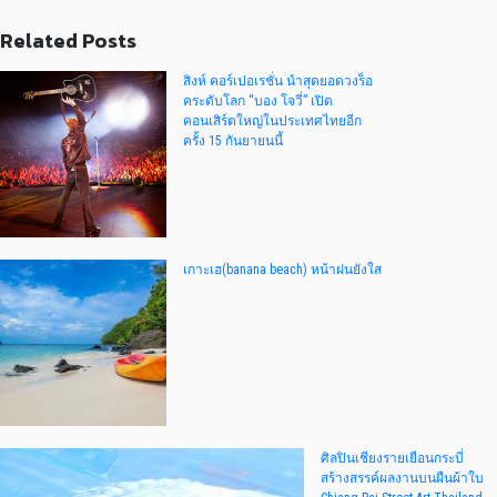
Related Posts
สิงห์ คอร์เปอเรชั่น นำสุดยอดวงร็อ
คระดับโลก “บอง โจวี่” เปิด
คอนเสิร์ตใหญ่ในประเทศไทยอีก
ครั้ง 15 กันยายนนี้
เกาะเฮ(banana beach) หน้าฝนยังใส
ศิลปินเชียงรายเยือนกระบี่
สร้างสรรค์ผลงานบนผืนผ้าใบ