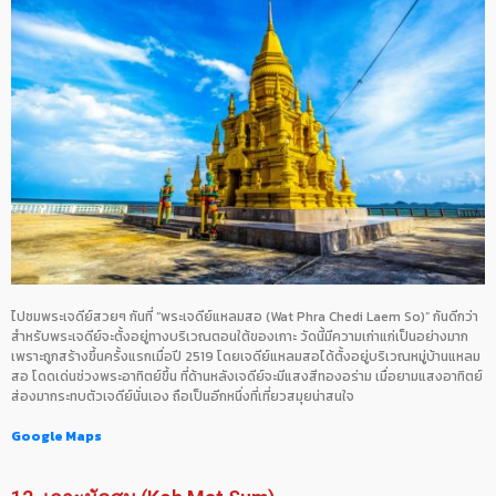
ไปชมพระเจดีย์สวยๆ กันที่ “พระเจดีย์แหลมสอ (Wat Phra Chedi Laem So)” กันดีกว่า
สำหรับพระเจดีย์จะตั้งอยู่ทางบริเวณตอนใต้ของเกาะ วัดนี้มีความเก่าแก่เป็นอย่างมาก
เพราะถูกสร้างขึ้นครั้งแรกเมื่อปี 2519 โดยเจดีย์แหลมสอได้ตั้งอยู่บริเวณหมู่บ้านแหลม
สอ โดดเด่นช่วงพระอาทิตย์ขึ้น ที่ด้านหลังเจดีย์จะมีแสงสีทองอร่าม เมื่อยามแสงอาทิตย์
ส่องมากระทบตัวเจดีย์นั่นเอง ถือเป็นอีกหนึ่งที่เที่ยวสมุยน่าสนใจ
Google Maps