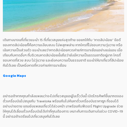
เดินทางมาจนที่เที่ยวแนะนำ 15 ที่เที่ยวสมุยแห่งสุดท้าย ขอยกให้กับ “หาดลิปะน้อย” ข้อดี
ของหาดลิปะน้อยก็คือความเงียบสงบ ไม่พลุกพล่าน หากใครที่ไม่ชอบความวุ่นวาย หรือ
เน้นความเป็นส่วนตัว แนะนำเลยว่าหาดลิปะน้อยควรค่าแก่การมาเยือนอย่างแน่นอน เมื่อ
เทียบกับหาดอื่นๆ ที่บริเวณหาดลิปะน้อยนั้นถือว่ายังมีความเป็นธรรมชาติอยู่มาก ใครที่
ชอบหาดที่สวย สงบ ไม่วุ่นวาย และยังคงความเป็นธรรมชาติ แนะนำให้มาเที่ยวที่ลิปะน้อย
กันได้เลย เป็นหนึ่งหาดที่ควรค่าแก่การมาเยือน
Google Maps
อย่ารอช้าหากคุณกำลังแพลนว่าจะไปเที่ยวสมุยอยู่ในเร็ววันนี้ เปิดโทรศัพท์ขึ้นมากดจอง
ตั๋วเครื่องบินไปสมุยกับ Traveloka พร้อมกับไปค้นหาตั๋วเครื่องบินราคาถูก ที่จองได้
อย่างง่ายดาย แถมยังแพลนเที่ยวได้ล่วงหน้า มาพร้อมกับฟีเจอร์ Flight Upgrade ช่วย
ให้คุณได้เลื่อนตั๋วเครื่องบินได้เท่าที่คุณต้องการ เหมาะกับการเดินทางในช่วง COVID-19
นี้ อย่ารอช้าเตรียมไปเที่ยวสมุยกันได้เลย