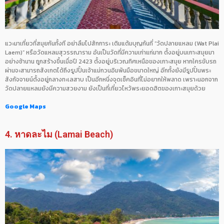
แวะมาเที่ยวที่สมุยกันทั้งที อย่าลืมไปสักการะ เติมแต้มบุญกันที่ “วัดปลายแหลม (Wat Plai
Laem)” หรือวัดแหลมสุวรรณาราม อันเป็นวัดที่มีความเก่าแก่มาก ตั้งอยู่บนเกาะสมุยมา
อย่างช้านาน ถูกสร้างขึ้นเมื่อปี 2423 ตั้งอยู่บริเวณทิศเหนือของเกาะสมุย หากใครขับรถ
ผ่านจะสามารถสังเกตได้ถึงรูปปั้นเจ้าแม่กวนอิมพันมือขนาดใหญ่ อีกทั้งยังมีรูปปั้นพระ
สังกัจจายน์ตั้งอยู่กลางทะเลสาบ เป็นอีกหนึ่งจุดเช็คอินที่ไม่อยากให้พลาด เพราะนอกจาก
วัดปลายแหลมยังมีความสวยงาม ยังเป็นที่เที่ยวไหว้พระยอดฮิตของเกาะสมุยด้วย
Google Maps
4. หาดละไม (Lamai Beach)