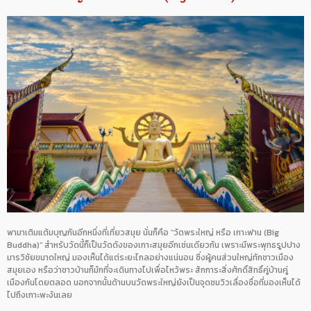
พามาเติมแต้มบุญกันอีกหนึ่งที่เที่ยวสมุย นั่นก็คือ “วัดพระใหญ่ หรือ เกาะฟาน (Big
Buddha)” สำหรับวัดนี้ก็เป็นวัดดังของเกาะสมุยอีกเช่นเดียวกัน เพราะมีพระพุทธรูปปาง
มารวิชัยขนาดใหญ่ มองเห็นได้แต่ระยะไกลอย่างแน่นอน ซึ่งผู้คนส่วนใหญ่ทักชาวเมือง
สมุยเอง หรือว่าชาวบ้านก็มักที่จะเดินทางไปเพื่อไหว้พระ สักการะสิ่งศักดิ์สิทธิ์คู่บ้านคู่
เมืองกันโดยตลอด นอกจากนั้นด้านบนวัดพระใหญ่ยังเป็นจุดชมวิวเลื่องชื่อที่มองเห็นได้
ไปถึงเกาะพะงันเลย