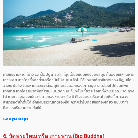
ถามถึงชายหาดที่ยาว และป็อปปูล่าร์มากที่สุดเป็นอันดับหนึ่งของสมุย ก็ต้องยกให้กับหาด
เฉวงเลย หากใครที่จองตั๋วเครื่องบินไปสมุย แล้วไม่ได้แวะมาเที่ยวที่หาดเฉวง ก็ดูเหมือน
ว่าจะมาไม่ถึง โดยหาดเฉวงจะตั้งอยู่ทิศตะวันออกของเกาะสมุย รายล้อมไปด้วยที่พัก
มากมาย หากใครอยากพักที่สมุยแบบติดทะเล ก็แวะไปเที่ยว หรือหาที่พักบริเวณหาดเฉวง
ได้ หาดเฉวงเองจะมีความยาวของหาดมากถึง 6 กิโลเมตร บริเวณโขดหินที่เกาะเฉวง
สามารถดำน้ำตื้นได้ อีกทั้งบริเวณหาดเองก็จะคราคร่ำไปด้วยนักท่องเที่ยว นิยมมาทำ
กิจกรรมริมชายหาดกันที่นี่
Google Maps
6. วัดพระใหญ่ หรือ เกาะฟาน (Big Buddha)