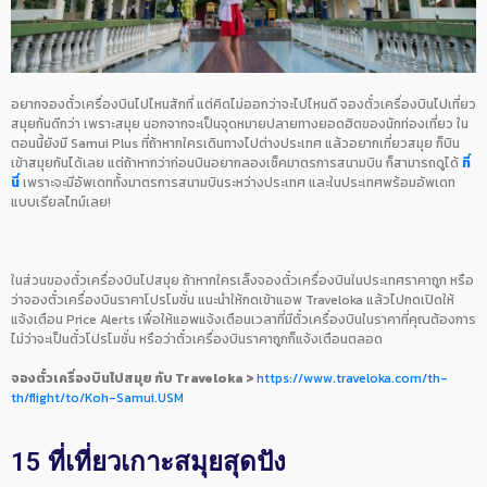
อยากจองตั๋วเครื่องบินไปไหนสักที่ แต่คิดไม่ออกว่าจะไปไหนดี จองตั๋วเครื่องบินไปเที่ยว
สมุยกันดีกว่า เพราะสมุย นอกจากจะเป็นจุดหมายปลายทางยอดฮิตของนักท่องเที่ยว ใน
ตอนนี้ยังมี Samui Plus ที่ถ้าหากใครเดินทางไปต่างประเทศ แล้วอยากเที่ยวสมุย ก็บิน
เข้าสมุยกันได้เลย แต่ถ้าหากว่าก่อนบินอยากลองเช็คมาตรการสนามบิน ก็สามารถดูได้
ที่
นี่
เพราะจะมีอัพเดททั้งมาตรการสนามบินระหว่างประเทศ และในประเทศพร้อมอัพเดท
แบบเรียลไทม์เลย!
ในส่วนของตั๋วเครื่องบินไปสมุย ถ้าหากใครเล็งจองตั๋วเครื่องบินในประเทศราคาถูก หรือ
ว่าจองตั๋วเครื่องบินราคาโปรโมชั่น แนะนำให้กดเข้าแอพ Traveloka แล้วไปกดเปิดให้
แจ้งเตือน Price Alerts เพื่อให้แอพแจ้งเตือนเวลาที่มีตั๋วเครื่องบินในราคาที่คุณต้องการ
ไม่ว่าจะเป็นตั๋วโปรโมชั่น หรือว่าตั๋วเครื่องบินราคาถูกก็แจ้งเตือนตลอด
จองตั๋วเครื่องบินไปสมุย กับ Traveloka >
https://www.traveloka.com/th-
th/flight/to/Koh-Samui.USM
15 ที่เที่ยวเกาะสมุยสุดปัง