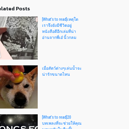
lated Posts
[What's to read]เหตุใด
เราจึงยังมีชีวิตอยู่
หนังสือดีอีกเล่มที่น่า
อ่านจากพี่เอ๋ นิ้วกลม
เมื่อสัตว์ต่างๆเล่นน้ำจะ
น่ารักขนาดไหน
[What's to read]20
บทเพลงที่จะช่วยให้คุณ