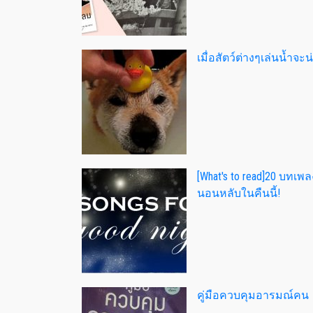
เมื่อสัตว์ต่างๆเล่นน้ำจ
[What's to read]20 บทเพล
นอนหลับในคืนนี้!
คู่มือควบคุมอารมณ์คน