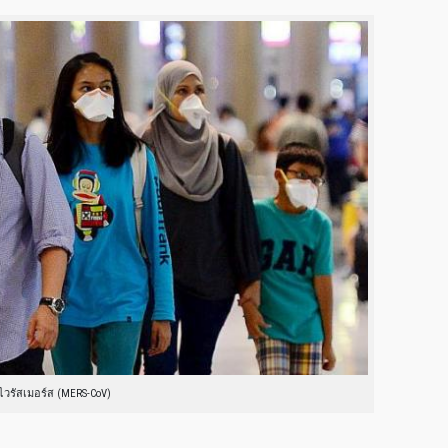
ไวรัสเมอร์ส (MERS-CoV)