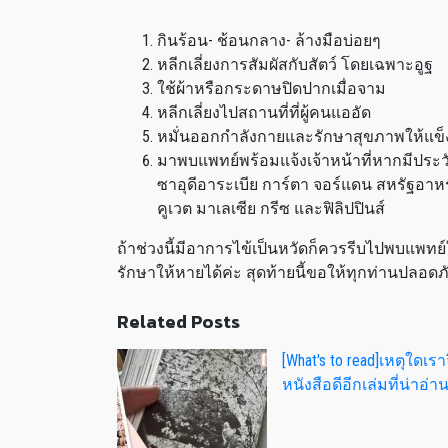
กินร้อน- ช้อนกลาง- ล้างมือบ่อยๆ
หลีกเลี่ยงการสัมผัสกับสัตว์ โดยเฉพาะอูฐ
ใช้ผ้าหรือกระดาษปิดปากเมื่อจาม
หลีกเลี่ยงไปสถานที่ที่ผู้คนแออัด
หมั่นออกกำลังกายและรักษาสุขภาพให้แข็
มาพบแพทย์พร้อมแจ้งเจ้าหน้าที่หากมีประวั
ซาอุดีอาระเบีย การ์ตา จอร์แดน สหรัฐอาหรับ
คูเวต มาเลเซีย กรีซ และฟิลิปปินส์
ถ้าช่วงนี้มีอาการไข้เป็นหวัดก็ควรรีบไปพบแพทย์ให้
รักษาให้หายได้ค่ะ สุดท้ายนี้ขอให้ทุกท่านปลอด
Related Posts
[What's to read]เหตุใดเราจึ
หนังสือดีอีกเล่มที่น่าอ่า