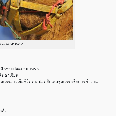
สเมอร์ส (MERS-CoV)
าจมีภาวะปอดบวมแทรก
ีย อาเจียน
รุนแรงอาจเสียชีวิตจากปอดอักเสบรุนแรงหรือการทำงาน
ลั่ง