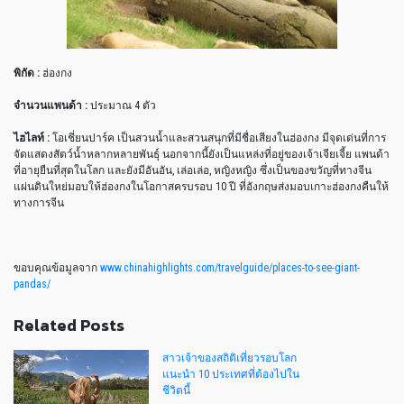
พิกัด :
ฮ่องกง
จำนวนแพนด้า :
ประมาณ 4 ตัว
ไฮไลท์ :
โอเชี่ยนปาร์ค เป็นสวนน้ำและสวนสนุกที่มีชื่อเสียงในฮ่องกง มีจุดเด่นที่การ
จัดแสดงสัตว์น้ำหลากหลายพันธุ์ นอกจากนี้ยังเป็นแหล่งที่อยู่ของเจ้าเจียเจี้ย แพนด้า
ที่อายุยืนที่สุดในโลก และยังมีอันอัน, เล่อเล่อ, หญิงหญิง ซึ่งเป็นของขวัญที่ทางจีน
แผ่นดินใหย่มอบให้ฮ่องกงในโอกาสครบรอบ 10 ปี ที่อังกฤษส่งมอบเกาะฮ่องกงคืนให้
ทางการจีน
ขอบคุณข้อมูลจาก
www.chinahighlights.com/travelguide/places-to-see-giant-
pandas/
Related Posts
สาวเจ้าของสถิติเที่ยวรอบโลก
แนะนำ 10 ประเทศที่ต้องไปใน
ชีวิตนี้