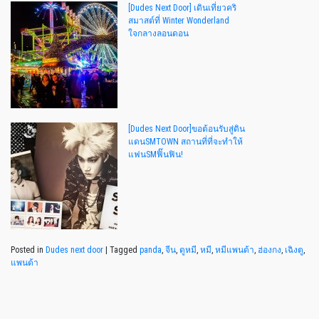
[Dudes Next Door] เดินเที่ยวคริ
สมาสต์ที่ Winter Wonderland
ใจกลางลอนดอน
[Dudes Next Door]ขอต้อนรับสู่ดิน
แดนSMTOWN สถานที่ที่จะทำให้
แฟนSMฟิ๊นฟิน!
Posted in
Dudes next door
|
Tagged
panda
,
จีน
,
ดูหมี
,
หมี
,
หมีแพนด้า
,
ฮ่องกง
,
เฉิงตู
,
แพนด้า