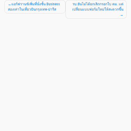
แอร์ฟรานซ์เพิ่มที่นั่งชั้น Business
รบ.ยันไม่ได้ยกเลิกกรอกใบ ตม. แต่
สองเท่าในเที่ยวบินกรุงเทพ-ปารีส
เปลี่ยนแบบฟอร์มใหม่ให้สะดวกขึ้น