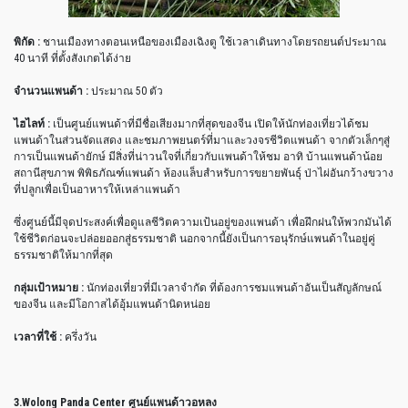
พิกัด :
ชานเมืองทางตอนเหนือของเมืองเฉิงตู ใช้เวลาเดินทางโดยรถยนต์ประมาณ
40 นาที ที่ตั้งสังเกตได้ง่าย
จำนวนแพนด้า :
ประมาณ 50 ตัว
ไฮไลท์ :
เป็นศูนย์แพนด้าที่มีชื่อเสียงมากที่สุดของจีน เปิดให้นักท่องเที่ยวได้ชม
แพนด้าในส่วนจัดแสดง และชมภาพยนตร์ที่มาและวงจรชีวิตแพนด้า จากตัวเล็กๆสู่
การเป็นแพนด้ายักษ์ มีสิ่งที่น่าวนใจที่เกี่ยวกับแพนด้าให้ชม อาทิ บ้านแพนด้าน้อย
สถานีสุขภาพ พิพิธภัณฑ์แพนด้า ห้องแล็บสำหรับการขยายพันธุ์ ป่าไผ่อันกว้างขวาง
ที่ปลูกเพื่อเป็นอาหารให้เหล่าแพนด้า
ซึ่งศูนย์นี้มีจุดประสงค์เพื่อดูแลชีวิตความเป้นอยู่ของแพนด้า เพื่อฝึกฝนให้พวกมันได้
ใช้ชีวิตก่อนจะปล่อยออกสู่ธรรมชาติ นอกจากนี้ยังเป็นการอนุรักษ์แพนด้าในอยู่คู่
ธรรมชาติให้มากที่สุด
กลุ่มเป้าหมาย :
นักท่องเที่ยวที่มีเวลาจำกัด ที่ต้องการชมแพนด้าอันเป็นสัญลักษณ์
ของจีน และมีโอกาสได้อุ้มแพนด้านิดหน่อย
เวลาที่ใช้ :
ครึ่งวัน
3.Wolong Panda Center ศูนย์แพนด้าวอหลง