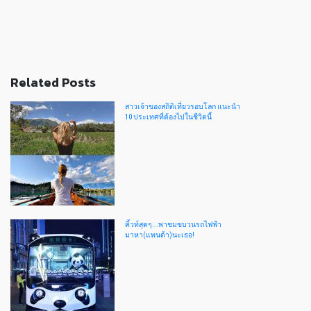
Related Posts
สาวเจ้าของสถิติเที่ยวรอบโลก แนะนำ
10 ประเทศที่ต้องไปในชีวิตนี้
คิ้วท์สุดๆ...พาชมขบวนรถไฟฟ้า
มาหา(แพนด้า)นะเธอ!