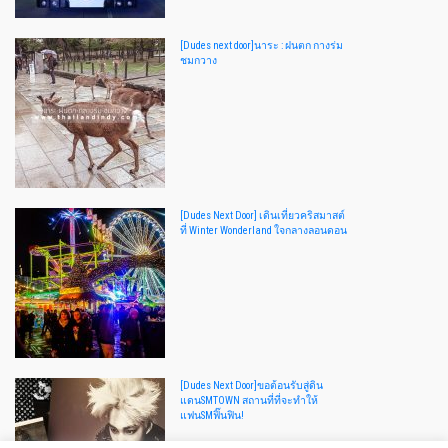
[Dudes next door]นาระ : ฝนตก กางร่ม
ชมกวาง
[Dudes Next Door] เดินเที่ยวคริสมาสต์
ที่ Winter Wonderland ใจกลางลอนดอน
[Dudes Next Door]ขอต้อนรับสู่ดิน
แดนSMTOWN สถานที่ที่จะทำให้
แฟนSMฟิ๊นฟิน!