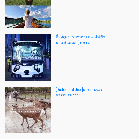
คิ้วท์สุดๆ...พาชมขบวนรถไฟฟ้า
มาหา(แพนด้า)นะเธอ!
[Dudes next door]นาระ : ฝนตก
กางร่ม ชมกวาง