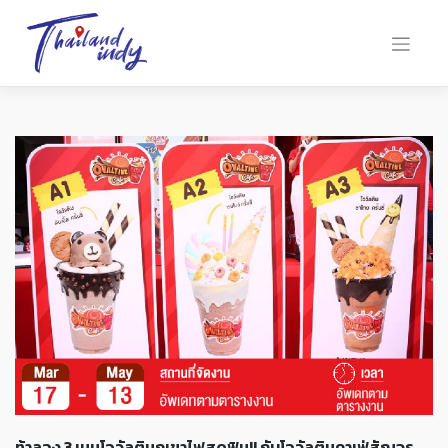
ท้าลอง 3 เมนูโอวัลตินภูเขาไฟสุดฟิน!! กับโอวัลตินคาเฟ่สัญจร