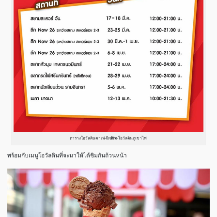
ตารางโอวัลตินคาเฟ่-Ovaltine-โอวัลตินภูเขาไฟ
พร้อมกับเมนูโอวัลตินที่จะมาให้ได้ชิมกันถ้วนหน้า