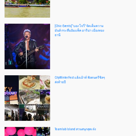
[Chic-Events]“บอง โจวี่” จัดเต็มความ
มันส์ กระหึ่มอิมแพ็ค อารีน่า เมืองทอง
ธานี
CityWinterFest แฮ้งเอ้าท์ ฟังดนตรีชิลๆ
ส่งท้ายปี
Teamlab Island สวนสนุกสุดเจ๋ง