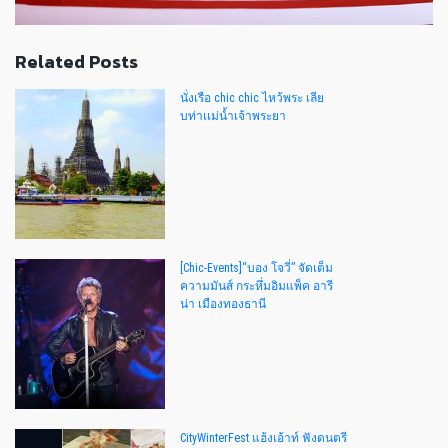
Related Posts
นั่งเรือ chic chic ไหว้พระ เลีย
บท่าเเม่น้ำเจ้าพระยา
[Chic-Events]“บอง โจวี่” จัดเต็ม
ความมันส์ กระหึ่มอิมแพ็ค อารี
น่า เมืองทองธานี
CityWinterFest แฮ้งเอ้าท์ ฟังดนตรี