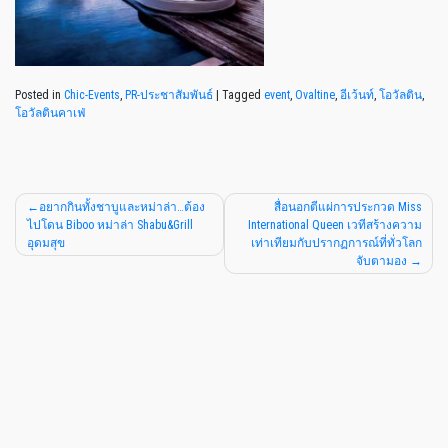
Posted in
Chic-Events
,
PR-ประชาสัมพันธ์
|
Tagged
event
,
Ovaltine
,
อีเว้นท์
,
โอวัลติน
,
โอวัลตินคาเฟ่
อยากกินทั้งชาบูและหม่าล่า…ต้อง
สื่อนอกตีแผ่การประกวด Miss
ไปโดน Biboo หม่าล่า Shabu&Grill
International Queen เวทีสร้างความ
อุดมสุข
เท่าเทียมกับปรากฏการณ์ที่ทั่วโลก
จับตามอง