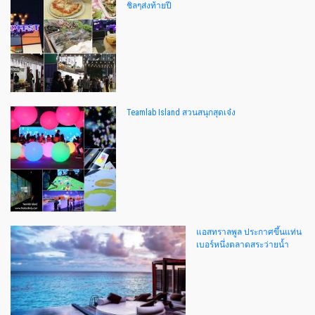
ชิลๆส่งท้ายปี
Teamlab Island สวนสนุกสุดเจ๋ง
แอสทราลพูล ประกาศขึ้นแท่น
เบอร์หนึ่งตลาดสระว่ายน้ำ