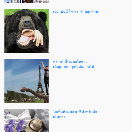
เจอเเบบนี้ ใครจะกล้านอนด้วย!!
พลาด!! ที่ร้องขอให้ชาว
เน็ตphotoshopตัดต่อภาพให้
ไอเท็มห้ามพลาด!!! สำหรับนัก
เดินทาง