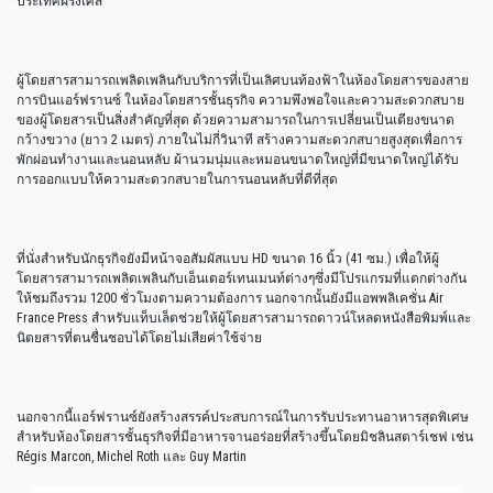
ประเทศฝรั่งเศส
ผู้โดยสารสามารถเพลิดเพลินกับบริการที่เป็นเลิศบนท้องฟ้าในห้องโดยสารของสาย
การบินแอร์ฟรานซ์ ในห้องโดยสารชั้นธุรกิจ ความพึงพอใจและความสะดวกสบาย
ของผู้โดยสารเป็นสิ่งสำคัญที่สุด ด้วยความสามารถในการเปลี่ยนเป็นเตียงขนาด
กว้างขวาง (ยาว 2 เมตร) ภายในไม่กี่วินาที สร้างความสะดวกสบายสูงสุดเพื่อการ
พักผ่อนทำงานและนอนหลับ ผ้านวมนุ่มและหมอนขนาดใหญ่ที่มีขนาดใหญ่ได้รับ
การออกแบบให้ความสะดวกสบายในการนอนหลับที่ดีที่สุด
ที่นั่งสำหรับนักธุรกิจยังมีหน้าจอสัมผัสแบบ HD ขนาด 16 นิ้ว (41 ซม.) เพื่อให้ผู้
โดยสารสามารถเพลิดเพลินกับเอ็นเตอร์เทนเมนท์ต่างๆซึ่งมีโปรแกรมที่แตกต่างกัน
ให้ชมถึงรวม 1200 ชั่วโมงตามความต้องการ นอกจากนั้นยังมีแอพพลิเคชั่น Air
France Press สำหรับแท็บเล็ตช่วยให้ผู้โดยสารสามารถดาวน์โหลดหนังสือพิมพ์และ
นิตยสารที่ตนชื่นชอบได้โดยไม่เสียค่าใช้จ่าย
นอกจากนี้แอร์ฟรานซ์ยังสร้างสรรค์ประสบการณ์ในการรับประทานอาหารสุดพิเศษ
สำหรับห้องโดยสารชั้นธุรกิจที่มีอาหารจานอร่อยที่สร้างขึ้นโดยมิชลินสตาร์เชฟ เช่น
Régis Marcon, Michel Roth และ Guy Martin