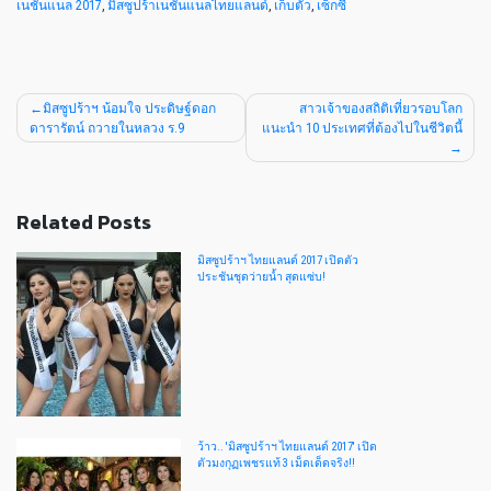
เนชั่นแนล 2017
,
มิสซูปร้าเนชั่นแนลไทยแลนด์
,
เก็บตัว
,
เซ็กซี่
มิสซูปร้าฯ น้อมใจ ประดิษฐ์ดอก
สาวเจ้าของสถิติเที่ยวรอบโลก
ดารารัตน์ ถวายในหลวง ร.9
แนะนำ 10 ประเทศที่ต้องไปในชีวิตนี้
Related Posts
มิสซูปร้าฯ ไทยแลนด์ 2017 เปิดตัว
ประชันชุดว่ายน้ำ สุดแซ่บ!
ว้าว.. 'มิสซูปร้าฯ ไทยแลนด์ 2017' เปิด
ตัวมงกุฏเพชรแท้ 3 เม็ดเด็ดจริง!!