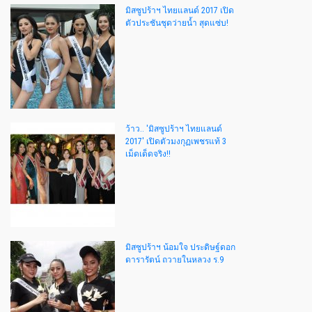
มิสซูปร้าฯ ไทยแลนด์ 2017 เปิด
ตัวประชันชุดว่ายน้ำ สุดแซ่บ!
ว้าว.. 'มิสซูปร้าฯ ไทยแลนด์
2017' เปิดตัวมงกุฏเพชรแท้ 3
เม็ดเด็ดจริง!!
มิสซูปร้าฯ น้อมใจ ประดิษฐ์ดอก
ดารารัตน์ ถวายในหลวง ร.9