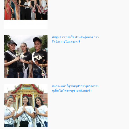
มิสซูปร้าฯ น้อมใจ ประดิษฐ์ดอกดารา
รัตน์ ถวายในหลวง ร.9
ฝนกระหน่ำก็สู้ 'มิสซูปร้าฯ' ลุยกิจกรรม
ภูเก็ต ไหว้พระ-บูชาองค์เทพเจ้า