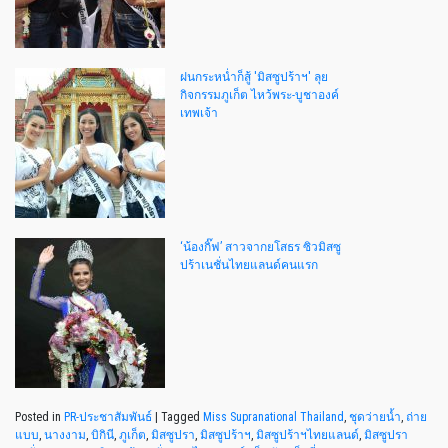
ฝนกระหน่ำก็สู้ 'มิสซูปร้าฯ' ลุย
กิจกรรมภูเก็ต ไหว้พระ-บูชาองค์
เทพเจ้า
‘น้องกิ๊ฟ’ สาวจากยโสธร ซิวมิสซู
ปร้าเนชั่นไทยแลนด์คนแรก
Posted in
PR-ประชาสัมพันธ์
|
Tagged
Miss Supranational Thailand
,
ชุดว่ายน้ำ
,
ถ่าย
แบบ
,
นางงาม
,
บิกินี
,
ภูเก็ต
,
มิสซูปรา
,
มิสซูปร้าฯ
,
มิสซูปร้าฯไทยแลนด์
,
มิสซูปรา