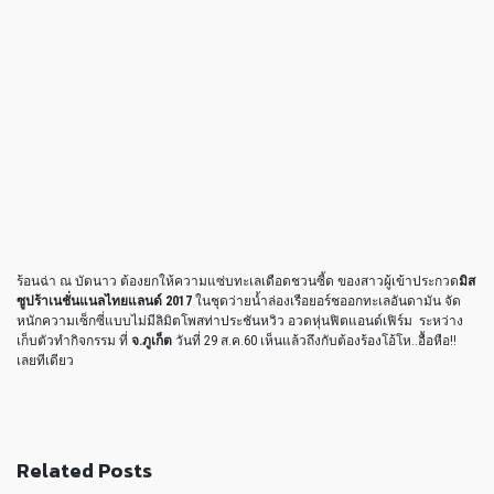
ร้อนฉ่า ณ บัดนาว ต้องยกให้ความแซ่บทะเลเดือดชวนซี้ด ของสาวผู้เข้าประกวด
มิส
ซูปร้าเนชั่นแนลไทยแลนด์ 2017
ในชุดว่ายน้ำล่องเรือยอร์ชออกทะเลอันดามัน จัด
หนักความเซ็กซี่แบบไม่มีลิมิตโพสท่าประชันหวิว อวดหุ่นฟิตแอนด์เฟิร์ม ระหว่าง
เก็บตัวทำกิจกรรม ที่
จ.ภูเก็ต
วันที่ 29 ส.ค.60 เห็นแล้วถึงกับต้องร้องโอ้โห..อื้อหือ!!
เลยทีเดียว
Related Posts