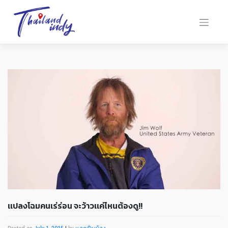
เเปลงโฉมคนเร่ร่อน จะว้าวเเค่ไหนต้องดู!!