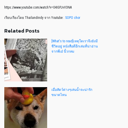
https://www.youtube.com/watch?v=04IGPJvV3NA
เรียบเรียงโดย Thailandindy จาก Youtube :
SOPO chor
Related Posts
[What's to read]เหตุใดเราจึงยังมี
ชีวิตอยู่ หนังสือดีอีกเล่มที่น่าอ่าน
จากพี่เอ๋ นิ้วกลม
เมื่อสัตว์ต่างๆเล่นน้ำจะน่ารัก
ขนาดไหน