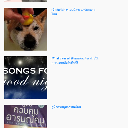
เมื่อสัตว์ต่างๆเล่นน้ำจะน่ารักขนาด
ไหน
[What's to read]20 บทเพลงที่จะช่วยให้
คุณนอนหลับในคืนนี้!
คู่มือควบคุมอารมณ์คน