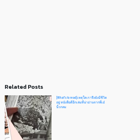
Related Posts
[What's to read]เหตุใดเราจึงยังมีชีวิต
อยู่ หนังสือดีอีกเล่มที่น่าอ่านจากพี่เอ๋
นิ้วกลม