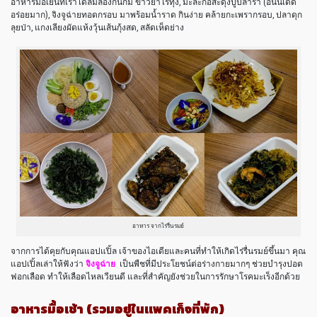
อาหารมื้อเย็นที่เราได้ลิ้มลองกันก็มี ข้าวยำไร่ทุ่ง, มะละกอสะดุ้งปูปลาร้า (อันนี้เด็ด
อร่อยมาก), จิงจูฉ่ายทอดกรอบ มาพร้อมน้ำราด กินง่าย คล้ายกะเพรากรอบ, ปลาดุก
ลุยป่า, แกงเลียงผัดแห้งวุ้นเส้นกุ้งสด, สลัดเห็ดย่าง
อาหาร จากไร่รื่นรมย์
จากการได้คุยกับคุณแอปแปิ้ล เจ้าของไอเดียและคนที่ทำให้เกิดไร่รื่นรมย์ขึ้นมา คุณ
แอปเปิ้ลเล่าให้ฟังว่า
จิงจูฉ่าย
เป็นพืชที่มีประโยชน์ต่อร่างกายมากๆ ช่วยบำรุงปอด
ฟอกเลือด ทำให้เลือดไหลเวียนดี และที่สำคัญยังช่วยในการรักษาโรคมะเร็งอีกด้วย
อาหารมื้อเช้า (รวมอยู่ในแพคเก็จที่พัก)