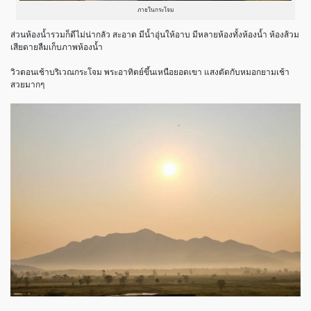
ภายในกระโจม
ส่วนห้องน้ำรวมก็ดีไม่น่ากลัว สะอาด มีน้ำอุ่นให้อาบ มีหลายห้องทั้งห้องน้ำ ห้องส้วม
เสียดายลืมเก็บภาพห้องน้ำ
วิวตอนเช้าบริเวณกระโจม พระอาทิตย์ขึ้นเหนือยอดเขา แสงตัดกับหมอกยามเช้า
สวยมากๆ