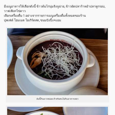
มีเมนูอาหารให้เลือกดังนี้ ข้าวต้มไก่นุ่มจิงจูฉ่าย, ข้าวผัดปลาร้าหยำปลาทูกรอบ,
วาฟเฟิล+ไข่ดาว
เลือกเครื่องดื่ม 1 อย่างจากรายการเมนูเครื่องดื่มทั้งหมดของร้าน
ปุพเฟ่ต์ โฮมเมด โยเกิร์ตสด, ขนมปังปิ้ง+แยม
อันนี้กินยากหน่อย สำหรับคนไม่กินอาหารเหลว