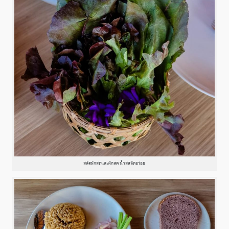
สลัดผักสดและผักสด น้ำสสลัดอร่อย