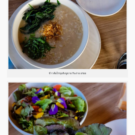
ข้าวต้มไก่นุ่มจิงจูฉ่าย กินง่าย อร่อย