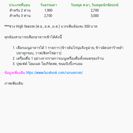
ประเภทที่นอน
วันธรรมดา
วันหยุด ส-อา, วันหยุดนักขัตฤกษ์
สำหรับ 2 ท่าน
1,900
2,700
สำหรับ 3 ท่าน
2,700
3,000
***ช่วง High Season (พ.ย., ธ.ค., ม.ค.) บวกเพิ่มห้องละ 300 บาท
ทุกห้องสามารถเลือกอาหารเช้าได้ดังนี้
เลือกเมนูอาหารได้ 1 รายการ (ข้าวต้มไก่นุ่มจิงจูฉ่าย, ข้าวผัดปลาร้าหยำ
ปลาทูกรอบ, วาฟเฟิล+ไข่ดาว)
เครื่องดื่ม 1 อย่างจากรายการเมนูเครื่องดื่มทั้งหมดของร้าน
ปุพเฟ่ต์ โฮมเมด โยเกิร์ตสด, ขนมปังปิ้ง+แยม
ข้อมูลเพิ่มเติม
https://www.facebook.com/rairuenrom/
ภาพเพิ่มเติม