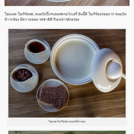
โฮมเมด โยเกิร์ตสด, ขนมปังปิ้ง+แยมสตรอว์เบอรี่ อันนี้ดี โยเกิร์ตอร่อยมาก ขนมปัง
ข้าวกล้อง มีความหอม รสชาติดี กินเปล่าๆยังอร่อย
โฮมเมด โยเกิร์ตสด, ขนมปังปิ้ง+แยม