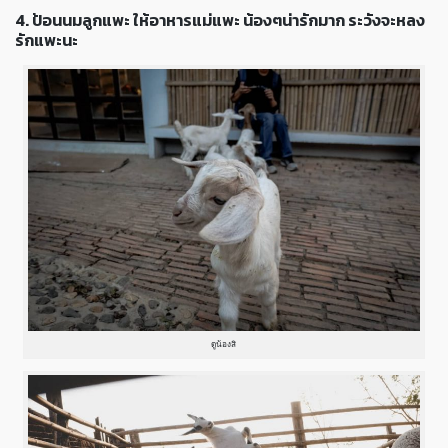
4. ป้อนนมลูกแพะ ให้อาหารแม่แพะ น้องๆน่ารักมาก ระวังจะหลง
รักแพะนะ
ดูน้องสิ