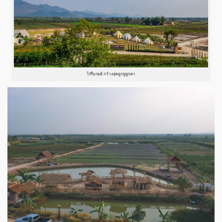
ไร่รื่นรมย์ กว้างสุดลูกหูลูกตา