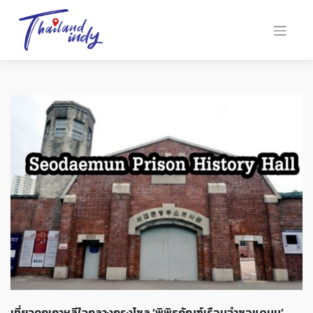
เที่ยวคุกเกาหลีใจกลางกรุงโซล ‘พิพิธภัณฑ์เรือนจำซอแดมุน’