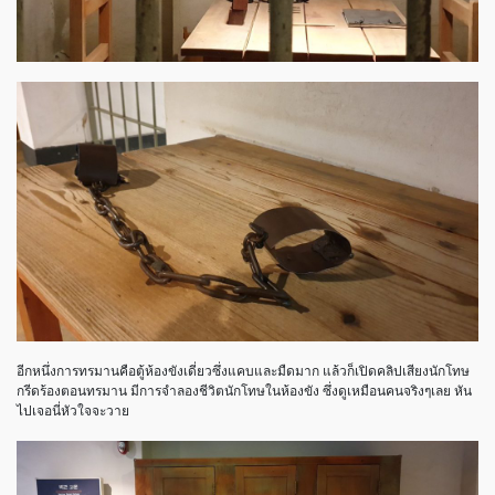
อีกหนึ่งการทรมานคือตู้ห้องขังเดี่ยวซึ่งแคบและมืดมาก แล้วก็เปิดคลิปเสียงนักโทษ
กรีดร้องตอนทรมาน มีการจำลองชีวิตนักโทษในห้องขัง ซึ่งดูเหมือนคนจริงๆเลย หัน
ไปเจอนี่หัวใจจะวาย