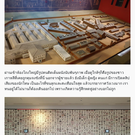
ผ่านเข้าห้องโถงใหญ่มีรูปคนติดเต็มผนังนับพันๆภาพ เมื่อดูใกล้ๆก็คือรูปของชาว
เกาหลีที่เคยถูกคุมจงขังที่นี่ นอกจากผู้ชายแล้ว ยังมีเด็ก ผู้หญิง คนแก่ มีการเปิดคลิป
เสียงของนักโทษ เป็นอะไรที่ขนลุกและสะเทือนใจสุด แล้วบรรยากาศวังเวงมาก เรา
ทนอยู่ได้ไม่นานก็ต้องเดินออกไป เพราะเกิดความรู้สึกหดหู่อย่างบอกไม่ถูก