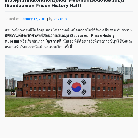
(Seodaemun Prison History Hall)
Posted on
January 16, 2019
|
by
อาจุมม่า
พามาเที่ยวเกาหลีในอีกมุมมอง ได้อารมณ์เหมือนฉากในซีรีส์แนวสืบสวน กับการชม
พิพิธภัณฑ์ประวัติศาสตร์เรือนจำซอแดมุน (Seodaemun Prison History
Museum)
หรือเรียกสั้นๆว่า
‘คุกเกาหลี’
นั่นเอง ที่นี่คือคุกจริงที่ทางการญี่ปุ่นใช้ขังและ
ทรมานนักโทษเกาหลีสมัยสงครามโลกครั้งที่1