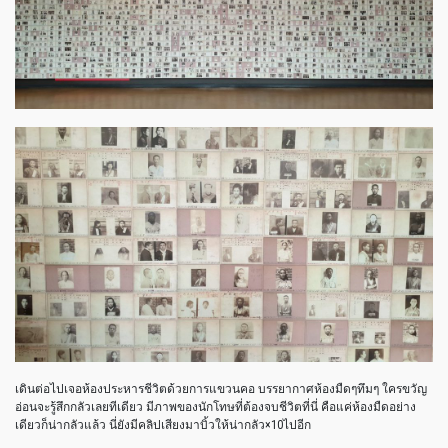
เดินต่อไปเจอห้องประหารชีวิตด้วยการแขวนคอ บรรยากาศห้องมืดๆทึมๆ ใครขวัญ
อ่อนจะรู้สึกกลัวเลยทีเดียว มีภาพของนักโทษที่ต้องจบชีวิตที่นี่ คือแค่ห้องมืดอย่าง
เดียวก็น่ากลัวแล้ว นี่ยังมีคลิปเสียงมาบิ้วให้น่ากลัว×10ไปอีก