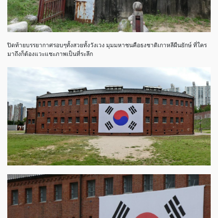
ปิดท้ายบรรยากาศรอบๆทั้งสวยทั้งวังเวง มุมมหาชนคือธงชาติเกาหลีผืนยักษ์ ที่ใคร
มาถึงก็ต้องแวะแชะภาพเป็นที่ระลึก