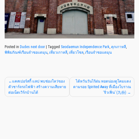
Posted in
Dudes next door
|
Tagged
Seodaemun Independence Park
,
คุกเกาหลี
,
พิพิธภัณฑ์เรือนจำซอแดมุน
,
เที่ยวเกาหลี
,
เที่ยวโซล
,
เรือนจำซอแดมุน
แคสเปอร์สกี้ แลป พบช่องโหว่ของ
ไต้หวันวันไร้ฝน ทอดน่องดูโคมแดง
ตัวชาร์จรถไฟฟ้า สร้างความเสียหาย
ตามรอย Spirited Away ที่เมืองโบราณ
ต่อเน็ตเวิร์กบ้านได้
‘จิ่วเฟิ่น’ (九份)