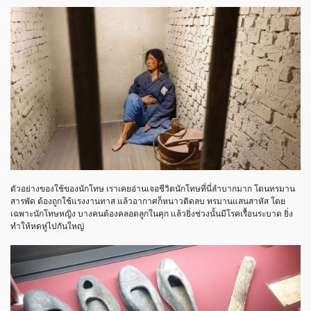
ตัวอย่างของใช้ของนักโทษ เราเคยอ่านเจอชีวิตนักโทษที่นี่ลำบากมาก โดนทรมาน
สารพัด ต้องถูกใช้แรงงานทาส แล้วอากาศก็หนาวติดลบ ทรมานแสนสาหัส โดย
เฉพาะนักโทษหญิง บางคนต้องคลอดลูกในคุก แล้วยิ่งช่วงนั้นมีโรคเรื้อนระบาด ยิ่ง
ทำให้หดหู่ไปกันใหญ่