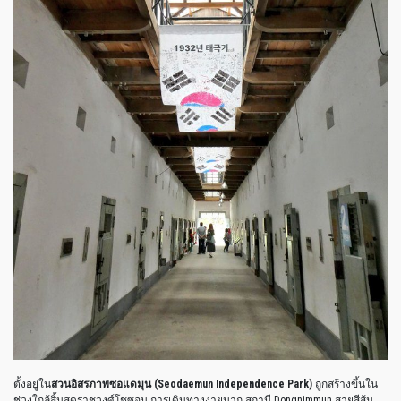
ตั้งอยู่ใน
สวนอิสรภาพซอแดมุน (Seodaemun Independence Park)
ถูกสร้างขึ้นใน
ช่วงใกล้สิ้นสุดราชวงศ์โชซอน การเดินทางง่ายมาก สถานี Dongnimmun สายสีส้ม