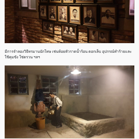
มีการจำลองวิธีทรมานนักโทษ เช่นห้อยหัวราดน้ำร้อน ตอกเล็บ อุปกรณ์ทำร้ายและ
ใช้คุมขัง โซ่ตรวน ฯลฯ