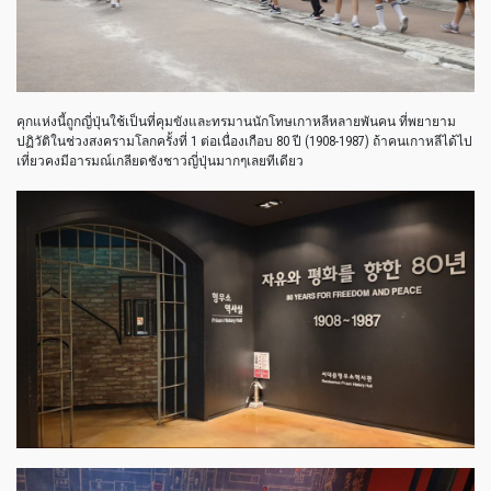
คุกแห่งนี้ถูกญี่ปุ่นใช้เป็นที่คุมขังและทรมานนักโทษเกาหลีหลายพันคน ที่พยายาม
ปฏิวัติในช่วงสงครามโลกครั้งที่ 1 ต่อเนื่องเกือบ 80 ปี (1908-1987) ถ้าคนเกาหลีได้ไป
เที่ยวคงมีอารมณ์เกลียดชังชาวญี่ปุ่นมากๆเลยทีเดียว