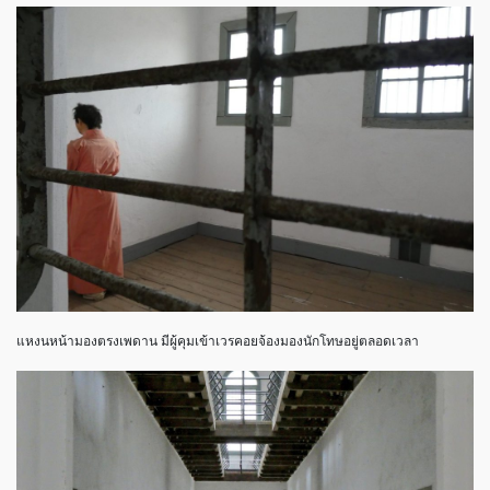
แหงนหน้ามองตรงเพดาน มีผู้คุมเข้าเวรคอยจ้องมองนักโทษอยู่ตลอดเวลา