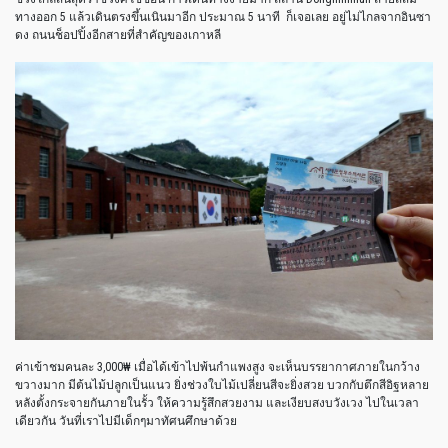
ทางออก 5 แล้วเดินตรงขึ้นเนินมาอีก ประมาณ 5 นาที ก็เจอเลย อยู่ไม่ไกลจากอินซา
ดง ถนนช็อปปิ้งอีกสายที่สำคัญของเกาหลี
ค่าเข้าชมคนละ 3,000₩ เมื่อได้เข้าไปพ้นกำแพงสูง จะเห็นบรรยากาศภายในกว้าง
ขวางมาก มีต้นไม้ปลูกเป็นแนว ยิ่งช่วงใบไม้เปลี่ยนสีจะยิ่งสวย บวกกับตึกสีอิฐหลาย
หลังตั้งกระจายกันภายในรั้ว ให้ความรู้สึกสวยงาม และเงียบสงบวังเวง ไปในเวลา
เดียวกัน วันที่เราไปมีเด็กๆมาทัศนศึกษาด้วย