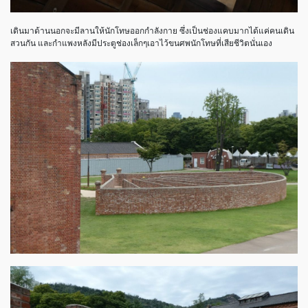
เดินมาด้านนอกจะมีลานให้นักโทษออกกำลังกาย ซึ่งเป็นช่องแคบมากได้แค่คนเดิน
สวนกัน และกำแพงหลังมีประตูช่องเล็กๆเอาไว้ขนศพนักโทษที่เสียชีวิตนั่นเอง