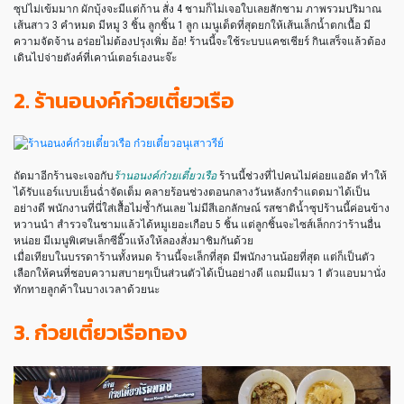
ซุปไม่เข้มมาก ผักบุ้งจะมีแต่ก้าน สั่ง 4 ชามก็ไม่เจอใบเลยสักชาม ภาพรวมปริมาณ
เส้นสาว 3 คำหมด มีหมู 3 ชิ้น ลูกชิ้น 1 ลูก เมนูเด็ดที่สุดยกให้เส้นเล็กน้ำตกเนื้อ มี
ความจัดจ้าน อร่อยไม่ต้องปรุงเพิ่ม อ้อ! ร้านนี้จะใช้ระบบแคชเชียร์ กินเสร็จแล้วต้อง
เดินไปจ่ายตังค์ที่เคาน์เตอร์เองนะจ๊ะ
2. ร้านอนงค์ก๋วยเตี๋ยวเรือ
ถัดมาอีกร้านจะเจอกับ
ร้านอนงค์ก๋วยเตี๋ยวเรือ
ร้านนี้ช่วงที่ไปคนไม่ค่อยแออัด ทำให้
ได้รับแอร์แบบเย็นฉ่ำจัดเต็ม คลายร้อนช่วงตอนกลางวันหลังกรำแดดมาได้เป็น
อย่างดี พนักงานที่นี่ใส่เสื้อไม่ซ้ำกันเลย ไม่มีสีเอกลักษณ์ รสชาติน้ำซุปร้านนี้ค่อนข้าง
หวานนำ สำรวจในชามแล้วได้หมูเยอะเกือบ 5 ชิ้น แต่ลูกชิ้นจะไซส์เล็กกว่าร้านอื่น
หน่อย มีเมนูพิเศษเล็กซีอิ๊วแห้งให้ลองสั่งมาชิมกันด้วย
เมื่อเทียบในบรรดาร้านทั้งหมด ร้านนี้จะเล็กที่สุด มีพนักงานน้อยที่สุด แต่ก็เป็นตัว
เลือกให้คนที่ชอบความสบายๆเป็นส่วนตัวได้เป็นอย่างดี แถมมีแมว 1 ตัวแอบมานั่ง
ทักทายลูกค้าในบางเวลาด้วยนะ
3. ก๋วยเตี๋ยวเรือทอง