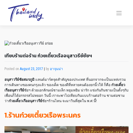
เทียบร้านต่อร้าน ก๋วยเตี๋ยวเรืออนุสาวรีย์ชัยฯ
Posted on
August 23, 2017
|
by
อาจุมม่า
อนุสาวรีย์ชัยสมรภูมิ
แลนด์มาร์คจุดสำคัญของประเทศ ที่นอกจากจะเป็นแหล่งรวม
การเดินทางของคนกรุงแล้ว ของเด็ด ของดีที่หลายคนต้องยกนิ้วให้ ก็คือ
ก๋วยเตี๋ยว
เรืออนุสาวรีย์
ชัยฯ ด้วยเอกลักษณ์ชามเล็ก หยุมหยิม น่ารัก แข่งกันกินชามเป็นตั้งๆกับ
เพื่อนก็ได้อรรถรสไม่หยอก วันนี้ เราจะพาไปเทียบกันแบบร้านต่อร้าน ชามต่อชาม
ว่า
ก๋วยเตี๋ยวเรืออนุสาวรีย์
ชัยฯร้านไหน จะมาวินที่สุดใน พ.ศ.นี้!
1.ร้านก๋วยเตี๋ยวเรือพระนคร