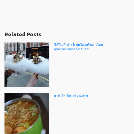
Related Posts
[EATS-UP]Milk Train ไอศครีมสายไหม
ฟูฟ่องล่องลอยกลางลอนดอน
มาม่าจัดเต็ม เครื่องแน่นๆ