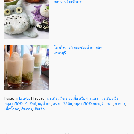
ก่อนจะหยิบเข้าปาก
โอวทึ้งนายกี๋ ลอดช่องน้ำตาลข้น
เพชรบุรี
Posted in
Eats-Up
|
Tagged
ก๋วยเตี๋ยวเรือ
,
ก๋วยเตี๋ยวเรือพระนคร
,
ก๋วยเตี๋ยวเรือ
อนุสาวรีย์ชัย
,
ป้ายักษ์
,
หมูน้ำตก
,
อนุสาวรีย์ชัย
,
อนุสาวรีย์ชัยสมรภูมิ
,
อร่อย
,
อาหาร
,
เนื้อน้ำตก
,
เรือทอง
,
เส้นเล็ก