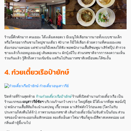
ร้านนี้คึกคักมาก คนเยอะ โต๊ะเต็มตลอดเว มีเมนูให้เลือกมากมายทั้งแบบชามเล็ก
หรือใครอยากกินชามใหญ่ชามเดียว 40 บาท ก็มีให้เลือก ด้วยความที่คนเยอะเลย
ต้องรอนานหน่อย แต่ช่วงรอก็มีเพลงให้ฟัง พอพนักงานเสื้อสีชมพูมาเสิร์ฟปุ๊ป สำรวจ
ชามแล้วก็เจอหมูเยอะอยู่ เส้นพอเหมาะ ผักบุ้งมีใบ ส่วนรสชาติจากการลงความเห็น
ร่วมกันแล้ว รู้สึกถึงความเข้มข้น แต่กินไปกินมารสชาติเหมือนพะโล้ซะงั้น
4. ก๋วยเตี๋ยวเรือป๋ายักษ์
ปิดท้ายที่ร้านสุดท้าย
ร้านก๋วยเตี๋ยวเรือป้ายักษ์
ร้านที่เปิดตำนานก๋วยเตี๋ยวเรือ เป็น
ร้านแรกของ
อนุสาวรีย์ชัยฯ
บริเวณร้านกว้างขวาง ใหญ่ที่สุด มีโต๊ะมากที่สุด พอนั่งปุ๊
ป พนักงานเสื้อสีส้มก็จะนำแคปหมู เกี๊ยวทอด มาเสิร์ฟดักไว้ก่อนเลย (ใครไม่รับ
ประทานก็ส่งคืนได้จ้า) ภาพรวมของรสชาติ เส้นก๋วยเตี๋ยวนิ่มไม่จับตัวเป็นก้อน ส่วน
รสของน้ำตกจะออกเค็มสักหน่อย ลองสั่งเย็นตาโฟมาชิมก็ดูจะมีสีพาสเทลหน่อย แต่
กลิ่นเต้าหู้ยี้แรงไป