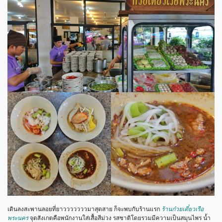
เดินลงสะพานลอยที่ยาวววววววมาสุดสาย ก็จะพบกับร้านแรก
ร้านก๋วยเตี๋ยวเรือ
พระนคร
จุดสังเกตคือพนักงานใส่เสื้อสีม่วง รสชาติโดยรวมมีความเป็นสมุนไพร น้ำ