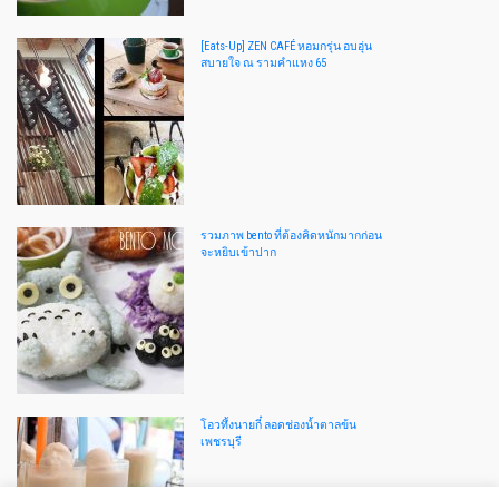
[Eats-Up] ZEN CAFÉ หอมกรุ่น อบอุ่น
สบายใจ ณ รามคำแหง 65
รวมภาพ bento ที่ต้องคิดหนักมากก่อน
จะหยิบเข้าปาก
โอวทึ้งนายกี๋ ลอดช่องน้ำตาลข้น
เพชรบุรี