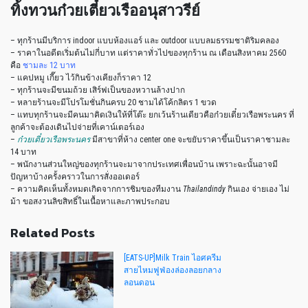
ทิ้งทวนก๋วยเตี๋ยวเรืออนุสาวรีย์
– ทุกร้านมีบริการ indoor แบบห้องแอร์ และ outdoor แบบลมธรรมชาติริมคลอง
– ราคาในอดีตเริ่มต้นไม่กี่บาท แต่ราคาทั่วไปของทุกร้าน ณ เดือนสิงหาคม 2560
คือ
ชามละ 12 บาท
– แคปหมู เกี๊ยว ไว้กินข้างเคียงก็ราคา 12
– ทุกร้านจะมีขนมถ้วย เสิร์ฟเป็นของหวานล้างปาก
– หลายร้านจะมีโปรโมชั่นกินครบ 20 ชามได้โค้กลิตร 1 ขวด
– แทบทุกร้านจะมีคนมาคิดเงินให้ที่โต๊ะ ยกเว้นร้านเดียวคือก๋วยเตี๋ยวเรือพระนคร ที่
ลูกค้าจะต้องเดินไปจ่ายที่เคาน์เตอร์เอง
–
ก๋วยเตี๋ยวเรือพระนคร
มีสาขาที่ห้าง center one จะขยับราคาขึ้นเป็นราคาชามละ
14 บาท
– พนักงานส่วนใหญ่ของทุกร้านจะมาจากประเทศเพื่อนบ้าน เพราะฉะนั้นอาจมี
ปัญหาบ้างครั้งคราวในการสั่งออเดอร์
– ความคิดเห็นทั้งหมดเกิดจากการชิมของทีมงาน
Thailandindy
กินเอง จ่ายเอง ไม่
ม้า ขอสงวนลิขสิทธิ์ในเนื้อหาและภาพประกอบ
Related Posts
[EATS-UP]Milk Train ไอศครีม
สายไหมฟูฟ่องล่องลอยกลาง
ลอนดอน