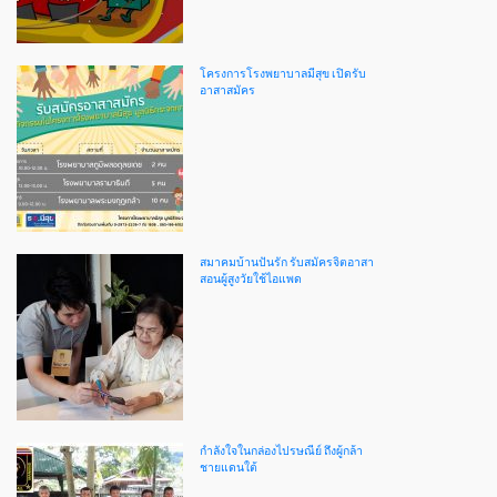
โครงการโรงพยาบาลมีสุข เปิดรับ
อาสาสมัคร
สมาคมบ้านปันรัก รับสมัครจิตอาสา
สอนผู้สูงวัยใช้ไอแพด
กำลังใจในกล่องไปรษณีย์ ถึงผู้กล้า
ชายแดนใต้