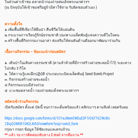
ในส่วนค่าเข้าชม ตลาดน้ำกองถ่ายสมเด็จพระนเร
ศวรฯ
(ณ ปัจจุบันให้เข้าชมฟรีอยู่ถ้
ามีค่าใช้จ่าย รับผิดชอบตัวเอง )
ความตั้งใจ
๑.เพิ่มพื้นที่สีเขียวให้ผื
นป่า คืนชีวืตให้แผ่นดิน
๒.กระบวนการเรียนรู้รักษ์ธร
รมชาติ บ่มเพาะเมล็ดพันธุ์แห่งความ
ดีในใจคน
๓.สร้างพื้นที่กิจกรรมงานอา
สา ส่งเสริมให้คนหันด้านดีออกม
าพัฒนาร่วมกัน
เนื้องานกิจกรรม – ข้อแนะนำก่อนสมัคร
๑. เดินป่าในเส้นทางธรรมชาติ (ตามลำห้วยที่มีการสร้างฝาย
ชะลอน้ำไว้) ระยะทาง
ไปกลับ 3 กิโล
๒. ให้ความรู้และฝึกปฏิบัติ ประกอบระเบิดเมล็ดพันธุ์ Seed Bomb Project
๓. กิจกรรมสร้างฝายชะลอน้ำ
๔.กิจกรรมแบบมีส่วนร่วม
๕. แวะชมตลาดน้ำ กองถ่ายสมเด็จพระนเรศวรฯ
สมัครเข้าร่วมกิจกรรม
เปิดรับสมัคร ตั้งแต่ บัดนี้ จนกว่าจะเต็มพร้อมแล้ว คลิกเบาๆ ตามลิงค์ เลยครับผม
https://docs.google.com/
forms/d/
1O1eJ8em5WEuE3F1IO6776ZWcBs
ZBqQOM051GK2LKi50/
viewform?usp=send_form
กรุณา กรอก ข้อมูล ให้ชัดเจนและครบถ้วน
** แล้ว รอ การติดต่อกลับทาง E-mail จากทีมงาน **