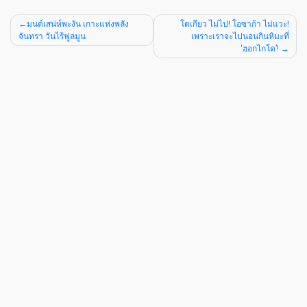
มนต์เสน่ห์พะงัน เกาะแห่งพลัง
โตเกียว ไม่ไป! โอซาก้า ไม่แวะ!
จันทรา วันไร้ฟูลมูน
เพราะเราจะไปนอนกินหิมะที่
‘ฮอกไกโด’!