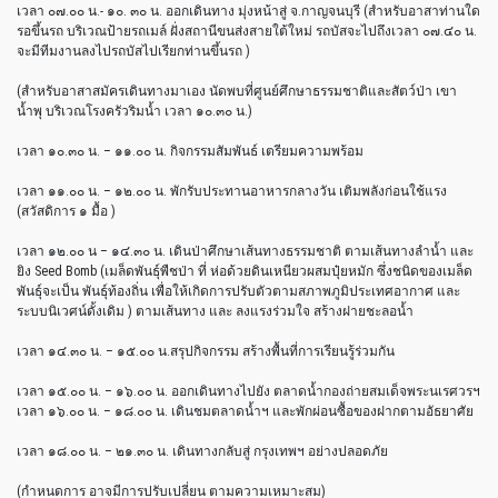
เวลา ๐๗.๐๐ น.- ๑๐. ๓๐ น. ออกเดินทาง มุ่งหน้าสู่ จ.กาญจนบุรี (สำหรับอาสาท่านใด
รอขึ้นรถ บริเวณป้ายรถเมล์ ฝั่งสถานีขนส่งสายใต้ใหม่ รถบัสจะไปถึงเวลา ๐๗.๔๐ น.
จะมีทีมงานลงไปรถบัสไปเรียก
ท่านขึ้นรถ )
(สำหรับอาสาสมัครเดินทางมาเ
อง นัดพบที่ศูนย์ศึกษาธรรมชาติ
และสัตว์ป่า เขา
น้ำพุ บริเวณโรงครัวริมน้ำ เวลา ๑๐.๓๐ น.)
เวลา ๑๐.๓๐ น. – ๑๑.๐๐ น. กิจกรรมสัมพันธ์ เตรียมความพร้อม
เวลา ๑๑.๐๐ น. – ๑๒.๐๐ น. พักรับประทานอาหารกลางวัน เติมพลังก่อนใช้แรง
(สวัสดิการ ๑ มื้อ )
เวลา ๑๒.๐๐ น – ๑๔.๓๐ น. เดินป่าศึกษาเส้นทางธรรมชาต
ิ ตามเส้นทางลำน้ำ และ
ยิง Seed Bomb (เมล็ดพันธ์ุพืชป่า ที่ ห่อด้วยดินเหนียวผสมปุ๋ยหมั
ก ซึ่งชนิดของเมล็ด
พันธุ์จะเป
็น พันธ์ุท้องถิ่น เพื่อให้เกิดการปรับตัวตามส
ภาพภูมิประเทศอากาศ และ
ระบบนิเวศน์ดั้งเดิม ) ตามเส้นทาง และ ลงแรงร่วมใจ สร้างฝายชะลอน้ำ
เวลา ๑๔.๓๐ น. – ๑๕.๐๐ น.สรุปกิจกรรม สร้างพื้นที่การเรียนรู้ร่ว
มกัน
เวลา ๑๕.๐๐ น. – ๑๖.๐๐ น. ออกเดินทางไปยัง ตลาดน้ำกองถ่ายสมเด็จพระนเร
ศวรฯ
เวลา ๑๖.๐๐ น. – ๑๘.๐๐ น. เดินชมตลาดน้ำฯ และพักผ่อนซื้อของฝากตามอัธ
ยาศัย
เวลา ๑๘.๐๐ น. – ๒๑.๓๐ น. เดินทางกลับสู่ กรุงเทพฯ อย่างปลอดภัย
(กำหนดการ อาจมีการปรับเปลี่ยน ตามความเหมาะสม)