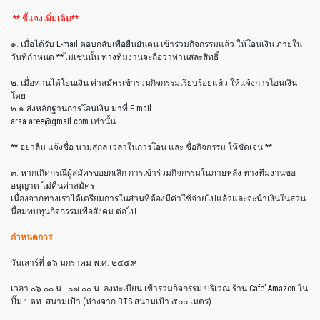
** ชี้แจงเพิ่มเติม**
๑. เมื่อได้รับ E-mail ตอบกลับเพื่อยืนยันตน เข้าร่วมกิจกรรมแล้ว ให้โอนเงิน ภายใน
วันที่กำหนด **ไม่เช่นนั้น ทางทีมงานจะถือว่าท่านสละสิ
ทธิ์
๒. เมื่อท่านได้โอนเงิน ค่าสมัครเข้าร่วมกิจกรรมเรี
ยบร้อยแล้ว ให้แจ้งการโอนเงิน
โดย
๒.๑ ส่งหลักฐานการโอนเงิน มาที่ E-mail
arsa.aree@gmail.com เท่านั้น
** อย่าลืม แจ้งชื่อ นามสุกล เวลาในการโอน และ ชื่อกิจกรรม ให้ชัดเจน **
๓. หากเกิดกรณีผู้สมัครขอยกเลิ
ก การเข้าร่วมกิจกรรมในภายหลั
ง ทางทีมงานขอ
อนุญาต ไม่คืนค่าสมัคร
เนื่องจากทางเราได้เตรียมกา
รในส่วนที่ต้องมีค่าใช้จ่าย
ไปแล้วและจะนำเงินในส่วน
นี้
สมทบทุนกิจกรรมเพื่อสังคม ต่อไป
กำหนดการ
วันเสาร์ที่ ๑๖ มกราคม พ.ศ. ๒๕๕๙
เวลา ๐๖.๐๐ น.- ๐๗.๐๐ น. ลงทะเบียน เข้าร่วมกิจกรรม บริเวณ ร้าน Cafe’ Amazon ใน
ปั๊ม ปตท. สนามเป้า (ห่างจาก BTS สนามเป้า ๕๐๐ เมตร)