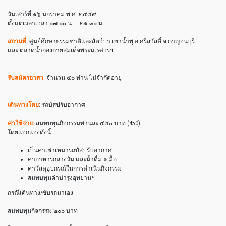
วันเสาร์ที่ ๑๖ มกราคม พ.ศ. ๒๕๕๙
ตั้งแต่เวลาเวลา ๐๗.๐๐ น. – ๒๑.๓๐ น.
สถานที่
: ศูนย์ศึกษาธรรมชาติและสัตว์
ป่า เขาน้ำพุ อ.ศรีสวัสดิ์ จ.กาญจนบุรี
และ ตลาดน้ำกองถ่ายสมเด็จพระนเร
ศวรฯ
รับสมัครอาสา
: จำนวน ๕๐ ท่าน ไม่จำกัดอายุ
เดินทางโดย
: รถบัสปรับอากาศ
ค่าใช้จ่าย:
สมทบทุนกิจกรรมท่านละ ๔๕๐ บาท (450)
โดยแจกแจงดังนี้
เป็นค่าเช่าเหมารถบัสปรับอากาศ
ค่าอาหารกลางวัน และน้ำดื่ม ๑ มื้อ
ค่าวัสดุอุปกรณ์ในการดำเนิน
กิจกรรม
สมทบทุนค่าบำรุงอุทยานฯ
กรณีเดินทาง/ขับรถมาเอง
สมทบทุนกิจกรรม ๒๐๐ บาท