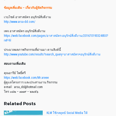
ข้อมูลเพิ่มเติม – เกี่ยวกับผู้จัดกิจกรรม
เวบไซต์ อาสาสมัคร อนุรักษ์สิ่งดีงาม
http://www.arsa-dd.com/
เพจ อาสาสมัคร อนุรักษ์สิ่งดีงาม
https://web.facebook.com/
pages/
อาสาสมัคร-อนุรักษ์สิ่งดีงาม
/201670193324850?
ref=hl
ประมวลผลภาพกิจกรรมที่ผ่านม
า ตามลิงค์นี้
http://www.youtube.com/
results?search_query=อาสาสม
ัคร+อนุรักษ์สิ่งดีงาม
สอบถามเพิ่มเติม
คุณอารีย์ โพธิ์ศรี
https://web.facebook.com/
Mr.areee
ผู้ดูแลโครงการ และประสานงาน กิจกรรม
e-mail : arsa_dd@hotmail.com
โทร ๐๘๒ – ๗๗๙ – ๒๒๕๖.
Related Posts
KLM ใช้กลยุทธ์ Social Media ให้