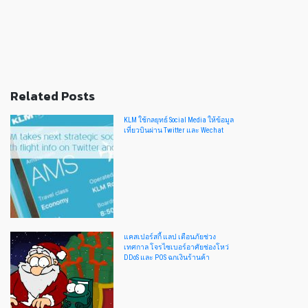
Related Posts
KLM ใช้กลยุทธ์ Social Media ให้ข้อมูล
เที่ยวบินผ่าน Twitter และ Wechat
แคสเปอร์สกี้ แลป เตือนภัยช่วง
เทศกาล โจรไซเบอร์อาศัยช่องโหว่
DDoS และ POS ฉกเงินร้านค้า