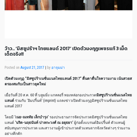
ว้าว.. ‘มิสซูปร้าฯ ไทยแลนด์ 2017’ เปิดตัวมงกุฏเพชรแท้ 3 เม็ด
เด็ดจริง!!
Posted on
August 21, 2017
|
by
อาจุมม่า
เปิดตัวมงกุฏ “มิสซูปร้าเนชั่นแนลไทยแลนด์ 2017” ตื่นตาตื่นใจความงาม เน้นสวยส
ตรองสมกับเป็นสาวยุคใหม่
เมื่อวันที่ 20 ส.ค. 60 ที่ บลูมมิ่ง แกลลอรี่ ทองหล่อกองประกวด
มิสซูปร้าเนชั่นแนลไทย
แลนด์
ร่วมกับ ‘อิมปริ้นท์’ (imprint) แถลงข่าวเปิดตัวมงกุฏมิสซูปร้าเนชั่นแนลไทย
แลนด์ 2017
โดยมี
‘เนย-ณหทัย เล็กบำรุง’
รองประธานการจัดประกวดมิสซูปร้าเนชั่นแนลไทย
แลนด์
‘นริด-นฤธนันท์ ปาลกะวงศ์ ณ อยุธยา’
ผู้ก่อตั้งแบรนด์อิมปริ้นท์ ตัวแทนผู้
สนับสนุนการประกวด และสาวงามผู้เข้าประกวดตัวแทนจากจังหวัดต่างๆ ร่วมงาน
อย่างคึกคัก