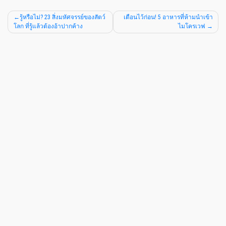
รู้หรือไม่? 23 สิ่งมหัศจรรย์ของสัตว์
เตือนไว้ก่อน! 5 อาหารที่ห้ามนำเข้า
โลก ที่รู้แล้วต้องอ้าปากค้าง
ไมโครเวฟ