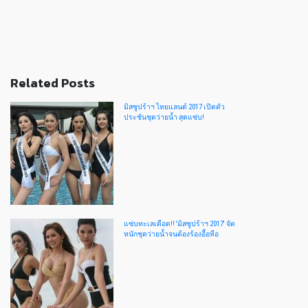
Related Posts
มิสซูปร้าฯ ไทยแลนด์ 2017 เปิดตัว
ประชันชุดว่ายน้ำ สุดแซ่บ!
แซ่บทะเลเดือด!! 'มิสซูปร้าฯ 2017' จัด
หนักชุดว่ายน้ำจนต้องร้องอื้อหือ