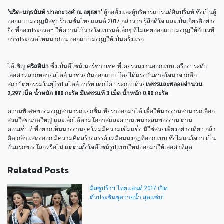
‘นริด-นฤธนันท์ ปาลกะวงศ์ ณ อยุธยา’
ผู้ก่อตั้งและผู้บริหารแบรนด์อิมปริ้นท์ ซึ่งเป็นผู้
ออกแบบมงกุฏมิสซูปร้าเนชั่นไทยแลนด์ 2017 กล่าวว่า รู้สึกดีใจ และเป็นเกียรติอย่าง
ยิ่ง ที่กองประกวดฯ ให้ความไว้วางใจแบรนด์เล็กๆ ที่ไม่เคยออกแบบมงกุฏให้กับเวที
การประกวดไหนมาก่อน ออกแบบมงกุฏให้เป็นครั้งแรก
ได้เชิญ
คริสติน่า
ซึ่งเป็นดีไซน์เนอร์ชาวเชค ที่เคยร่วมงานออกแบบเครื่องประดับ
เลอค่าหลากหลายสไตล์ มาช่วยกันออกแบบ โดยได้แรงบันดาลใจมาจากตึก
สถาปัตยกรรมในยุโรป สไตล์ อาร์ท เดกโค ประกอบด้วย
เพชรและพลอยจำนวน
2,297 เม็ด น้ำหนัก 880 กะรัต มีเพชรแท้ 3 เม็ด น้ำหนัก 0.90 กะรัต
ความพิเศษของมงกุฏสามารถแยกชิ้นเทียร่าออกมาได้ เพื่อให้นางงามสามารถเลือก
สวมใส่ขนาดใหญ่ และเล็กได้ตามโอกาสและความเหมาะสมของงาน ตาม
คอนเซ็ปท์ ที่อยากเห็นนางงามยุคใหม่มีความเข้มแข็ง มิใช่สวยเพียงอย่างเดียว กล้า
คิด กล้าแสดงออก มีความคิดสร้างสรรค์ เหมือนมงกุฏที่ออกแบบ ซึ่งไม่แน่ใจว่า เป็น
อันแรกของโลกหรือไม่ แต่ตนตั้งใจดีไซน์รูปแบบใหม่ออกมาให้เลอค่าที่สุด
Related Posts
มิสซูปร้าฯ ไทยแลนด์ 2017 เปิด
ตัวประชันชุดว่ายน้ำ สุดแซ่บ!