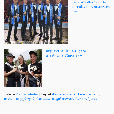
แลนด์' สร้างชื่อคว้ารางวัล
จากเวทีสุดยอดนายแบบระดับ
โลก
มิสซูปร้าฯ น้อมใจ ประดิษฐ์ดอก
ดารารัตน์ ถวายในหลวง ร.9
Posted in
PR-ประชาสัมพันธ์
|
Tagged
Miss Supranational Thailand
,
นางงาม
,
ประกวด
,
มงกุฎ
,
มิสซูปร้าฯไทยแลนด์
,
มิสซูปร้าเนชั่นแนลไทยแลนด์
,
เพชร