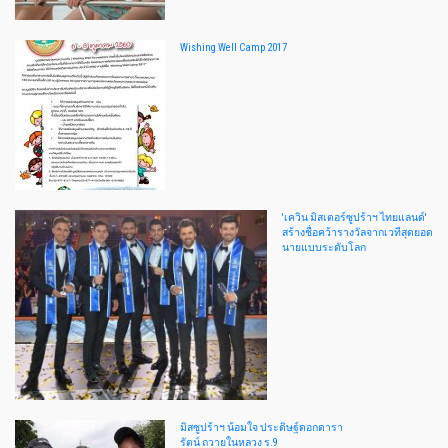
Wishing Well Camp 2017
'เควิน มิสเตอร์ซูปร้าฯ ไทยแลนด์'
สร้างชื่อคว้ารางวัลจากเวทีสุดยอด
นายแบบระดับโลก
มิสซูปร้าฯ น้อมใจ ประดิษฐ์ดอกดารา
รัตน์ ถวายในหลวง ร.9