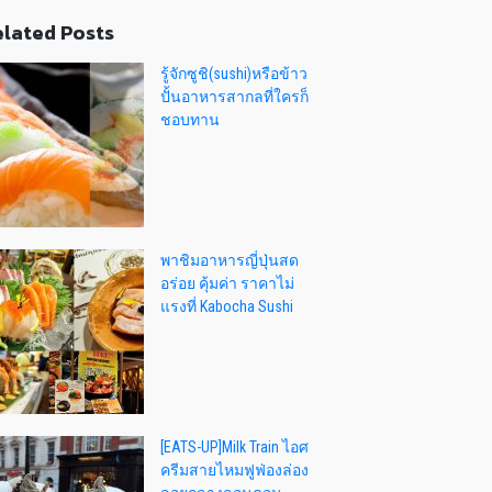
lated Posts
รู้จักซูชิ(sushi)หรือข้าว
ปั้นอาหารสากลที่ใครก็
ชอบทาน
พาชิมอาหารญี่ปุ่นสด
อร่อย คุ้มค่า ราคาไม่
แรงที่ Kabocha Sushi
[EATS-UP]Milk Train ไอศ
ครีมสายไหมฟูฟ่องล่อง