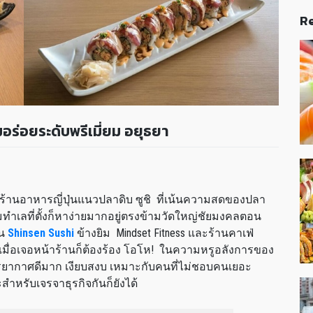
Re
อร่อยระดับพรีเมี่ยม อยุธยา
้านอาหารญี่ปุ่นแนวปลาดิบ ซูชิ ที่เน้นความสดของปลา
ำเลที่ตั้งก็หาง่ายมากอยู่ตรงข้ามวัดใหญ่ชัยมงคลตอน
าน
Shinsen Sushi
ข้างยิม Mindset Fitness และร้านคาเฟ่
เล เมื่อเจอหน้าร้านก็ต้องร้อง โอโห! ในความหรูอลังการของ
รยากาศดีมาก เงียบสงบ เหมาะกับคนที่ไม่ชอบคนเยอะ
ำหรับเจรจาธุรกิจกันก็ยังได้