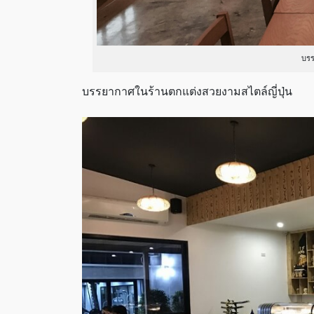
บร
บรรยากาศในร้านตกแต่งสวยงามสไตล์ญี่ปุ่น