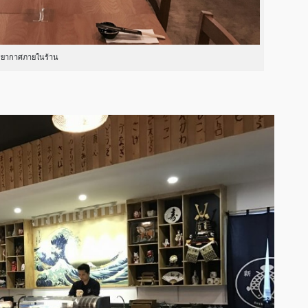
รยากาศภายในร้าน