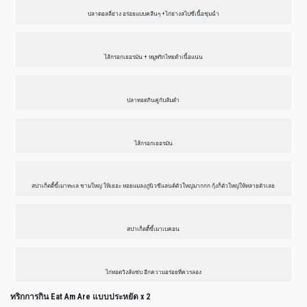
ปลาดอลลี่ย่าง อร่อยแบบคลีนๆ +ไก่ย่างสไปซี่เนื้อชุ่มฉ่ำ
ไส้กรอกเยอรมัน + หมูพริกไทยดำเนื้อแน่น
ปลาทอดกินคู่กับส้มตำ
ไส้กรอกเยอรมัน
สปาเก็ตตี้ขี้เมาทะเล ชามใหญ่ ให้เยอะ หอยแมลงภู่นิวซีแลนด์ตัวใหญ่มากกก กุ้งก็ตัวใหญ่ให้หลายตัวเลย
สปาเก็ตตี้ขี้เมาเบคอน
ไก่ทอดวิงส์แซ่บ อีกความอร่อยที่ควรลอง
ทริกการกิน Eat Am Are แบบประหยัด x 2