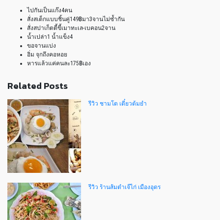
ไปกันเป็นแก๊ง4คน
สั่งสเต็กแบบชิ้นคู่149฿มา3จานไม่ซ้ำกัน
สั่งสปาเก็ตตี้ขี้เมาทะเล-เบคอน2จาน
น้ำเปล่า1 น้ำแข็ง4
ขอจานแบ่ง
อิ่ม จุกถึงคอหอย
หารแล้วแค่คนละ175฿เอง
Related Posts
รีวิว ชามโต เตี๋ยวต้มยำ
รีวิว ร้านส้มตำเจ๊ไก่ เมืองอุดร