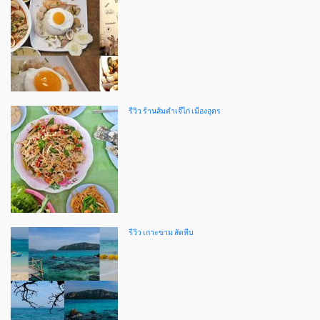
รีวิว ร้านส้มตำเจ๊ไก่ เมืองอุดร
รีวิว เกาะขาม สัตหีบ