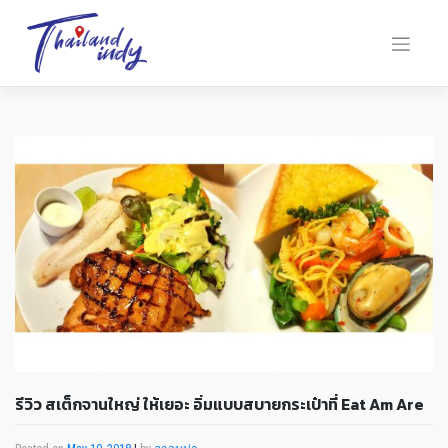
รีวิว สเต็กจานใหญ่ ให้เยอะ อิ่มแบบสบายกระเป๋าที่ Eat Am Are