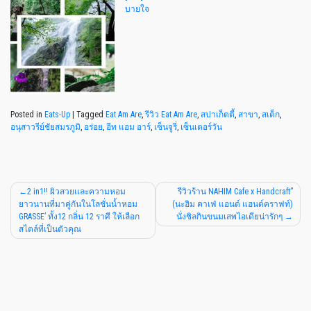
บายใจ
Posted in
Eats-Up
|
Tagged
Eat Am Are
,
รีวิว Eat Am Are
,
สปาเก็ตตี้
,
สาขา
,
สเต็ก
,
อนุสาวรีย์ชัยสมรภูมิ
,
อร่อย
,
อีท แอม อาร์
,
เซ็นจูรี่
,
เซ็นเตอร์วัน
2 in1!! ผิวสวยเเละความหอม
รีวิวร้าน NAHIM Cafe x Handcraft”
ยาวนานที่มาคู่กันในโลชั่นน้ำหอม
(นะฮิม คาเฟ่ แอนด์ แฮนด์คราฟท์)
GRASSE’ ทั้ง12 กลิ่น 12 ราศี ให้เลือก
นั่งชิลกินขนมเสพไอเดียน่ารักๆ
สไตล์ที่เป็นตัวคุณ