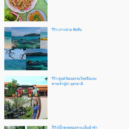
รีวิว เกาะขาม สัตหีบ
รีวิว ศูนย์วัฒนธรรมไทยจีนและ
ศาลเจ้าปู่ย่า อุดรธานี
[รีวิว]น้ำตกคลองลาน เย็นฉ่ำซำ