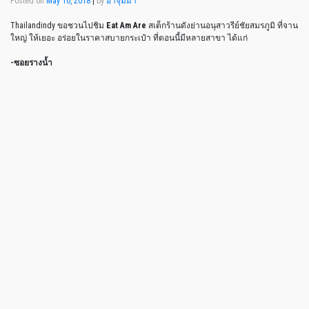
Posted on
May 10, 2018
|
by
อาจุมม่า
Thailandindy ขอชวนไปชิม
Eat Am Are
สเต็กร้านดังย่านอนุสาวรีย์ชัยสมรภูมิ ที่จาน
ใหญ่ ให้เยอะ อร่อยในราคาสบายกระเป๋า ที่ตอนนี้มีหลายสาขา ได้แก่
-ซอยรางน้ำ