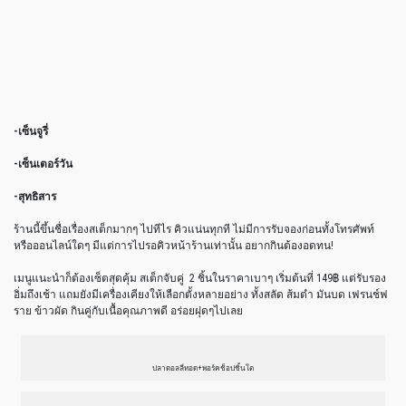
-เซ็นจูรี่
-เซ็นเตอร์วัน
-สุทธิสาร
ร้านนี้ขึ้นชื่อเรื่องสเต็กมากๆ ไปทีไร คิวแน่นทุกที ไม่มีการรับจองก่อนทั้งโทรศัพท์
หรือออนไลน์ใดๆ มีแต่การไปรอคิวหน้าร้านเท่านั้น อยากกินต้องอดทน!
เมนูแนะนำก็ต้องเซ็ตสุดคุ้ม สเต็กจับคู่ 2 ชิ้นในราคาเบาๆ เริ่มต้นที่ 149฿ แต่รับรอง
อิ่มถึงเช้า แถมยังมีเครื่องเคียงให้เลือกตั้งหลายอย่าง ทั้งสลัด ส้มตำ มันบด เฟรนช์ฟ
ราย ข้าวผัด กินคู่กับเนื้อคุณภาพดี อร่อยฝุดๆไปเลย
ปลาดอลลี่ทอด+พอร์คช็อปชิ้นโต