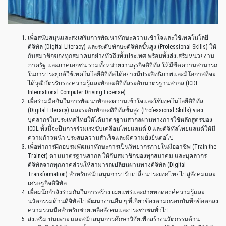
เพื่อสนับสนุนและส่งเสริมการพัฒนาทักษะความเข้าใจและใช้เทคโนโลยี
ดิจิทัล (Digital Literacy) และระดับทักษะดิจิทัลขั้นสูง (Professional Skills) ให้
กับสมาชิกของทุกสมาคมอย่างทั่วถึงทั้งประเทศ พร้อมทั้งส่งเสริมหน่วยงาน
ภาครัฐ และภาคเอกชน รวมทั้งหน่วยงานธุรกิจดิจิทัล ให้มีขีดความสามารถ
ในการประยุกต์ใช้เทคโนโลยีดิจิทัลได้อย่างมีประสิทธิภาพและมีโอกาสที่จะ
ได้วุฒิบัตรรับรองความรู้และทักษะดิจิทัลระดับมาตรฐานสากล (ICDL –
International Computer Driving License)
เพื่อร่วมมือกันในการพัฒนาทักษะความเข้าใจและใช้เทคโนโลยีดิจิทัล
(Digital Literacy) และระดับทักษะดิจิทัลขั้นสูง (Professional Skills) ของ
บุคลากรในประเทศไทยให้ได้มาตรฐานสากลผ่านทางการใช้หลักสูตรของ
ICDL ทั้งนี้จะป็นการร่วมเร่งขับเคลื่อนไทยแลนด์ 0 และดิจิทัลไทยแลนด์ให้มี
ความก้าวหน้า ประสบความสำเร็จและมีความยั่งยืนต่อไป
เพื่อทำการฝึกอบรมพัฒนาทักษะการเป็นวิทยากรภายในมืออาชีพ (Train the
Trainer) ตามมาตรฐานสากล ให้กับสมาชิกของทุกสมาคม และบุคลากร
ดิจิทัลจากทุกภาคส่วนให้สามารถเปลี่ยนผ่านทางดิจิทัล (Digital
Transformation) สำหรับสนับสนุนการปรับเปลี่ยนประเทศไทยไปสู่สังคมและ
เศรษฐกิจดิจิทัล
เพื่อผนึกกำลังร่วมกันในการสร้าง เผยแพร่และถ่ายทอดองค์ความรู้และ
นวัตกรรมด้านดิจิทัลไปพัฒนางานอื่น ๆ ที่เกี่ยวข้องตามกรอบบันทึกข้อตกลง
ความร่วมมือสำหรับช่วยเหลือสังคมและประชาชนทั่วไป
ส่งเสริม บ่มเพาะ และสนับสนุนการศึกษาวิจัยเพื่อสร้างนวัตกรรมด้าน