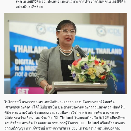
เทคโนโลยีดิจิทัล รวมทั้งเสนอแนะแนวทางการประยุกต์ใช้เทคโนโลยีดิจิทัล
อย่างมีประสิทธิผล
ในโอกาสนี้ นางววรรณพร เทพหัสดิน ณ อยุธยา รองปลัดกระทรวงดิจิทัลเพื่อ
เศรษฐกิจและสังคม ได้ให้เกียรติเป็น ประธานเปิดงานและกล่าวแสดงความยินดีใน
พิธีการลงนามบันทึกข้อตกลงความร่วมมือทางวิชาการด้านการพัฒนาบุคลากร
ดิจิทัล ระหว่าง 8 สมาคม ร่วมกับ ICDL Thailand ในขณะเดียวกัน ยังได้รับเกียรติจาก
ดร. ฮิวจ์ส แพททริค โอคอนแนล กรรมการผู้จัดการ ICDL Thailand พร้อมด้วยนางสา
วกฤษฏิ์กัญญา กานต์จิรธันย์ กรรมการบริหาร ICDL ได้ร่วมลงนามบันทึกข้อตกลง