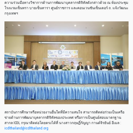
ความร่วมมือทางวิชาการด้านการพัฒนาบุคลากรดิจิทัลดังกล่าวด้วย ณ ห้องประชุม
โรงแรมเซ็นทรา บายเซ็นทารา ศูนย์ราชการ และคอนเวนชันเซ็นเตอร์ ถ. แจ้งวัฒนะ
กรุงเทพฯ
สถาบันการศึกษาหรือหน่วยงานอื่นใดที่มีความสนใจ สามารถติดต่อร่วมเป็นเครือ
ข่ายด้านการพัฒนาบุคลากรดิจิทัลของประเทศ หรือการเป็นศูนย์สอบมาตรฐาน
สากล ICDL กรุณาติดต่อโดยตรงได้ที่ นางสาวกฤษฏิ์กัญญา กานต์จิรธันย์ อีเมล :
icdlthailand@icdlthailand.org