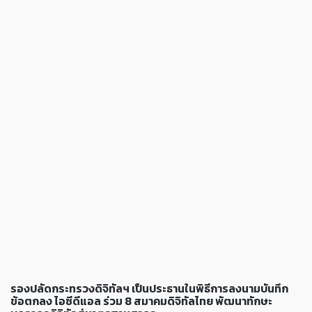
รองปลัดกระทรวงดิจิทัลฯ เป็นประธานในพิธีการลงนามบันทึก
ข้อตกลง ไอซีดีแอล ร่วม 8 สมาคมดิจิทัลไทย พัฒนาทักษะ