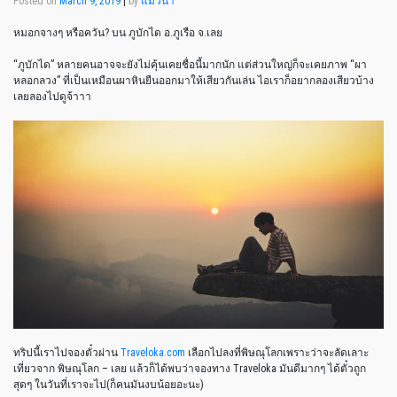
Posted on
March 9, 2019
|
by
แมวน้ำ
หมอกจางๆ หรือควัน? บน ภูบักได อ.ภูเรือ จ.เลย
“ภูบักได” หลายคนอาจจะยังไม่คุ้นเคยชื่อนี้มากนัก แต่ส่วนใหญ่ก็จะเคยภาพ “ผา
หลอกลวง” ที่เป็นเหมือนผาหินยืนออกมาให้เสียวกันเล่น ไอเราก็อยากลองเสียวบ้าง
เลยลองไปดูจ้าาา
ทริปนี้เราไปจองตั๋วผ่าน
Traveloka.com
เลือกไปลงที่พิษณุโลกเพราะว่าจะลัดเลาะ
เที่ยวจาก พิษณุโลก – เลย แล้วก็ได้พบว่าจองทาง Traveloka มันดีมากๆ ได้ตั๋วถูก
สุดๆ ในวันที่เราจะไป(ก็คนมันงบน้อยอะนะ)