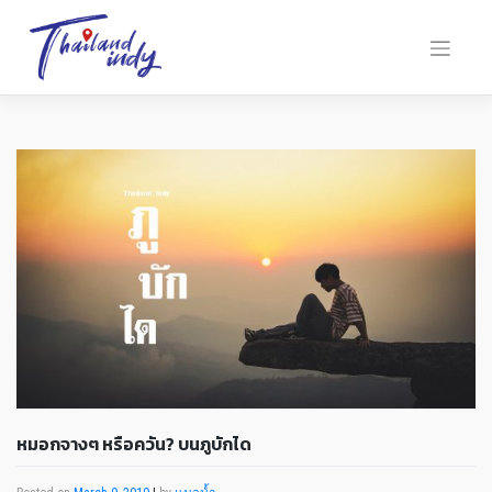
หมอกจางๆ หรือควัน? บนภูบักได