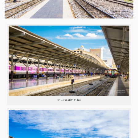
ชานชาลาที่หัวลำโพง