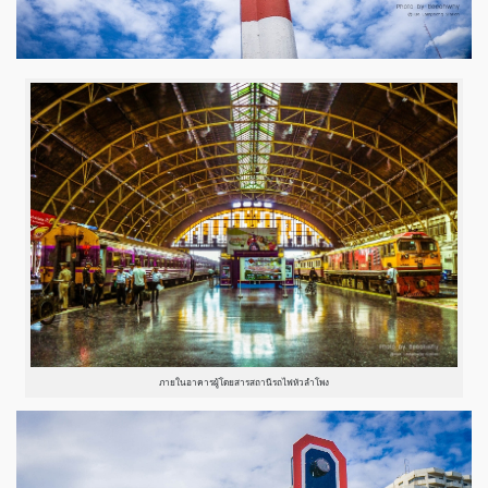
ภายในอาคารผู้โดยสารสถานีรถไฟหัวลำโพง