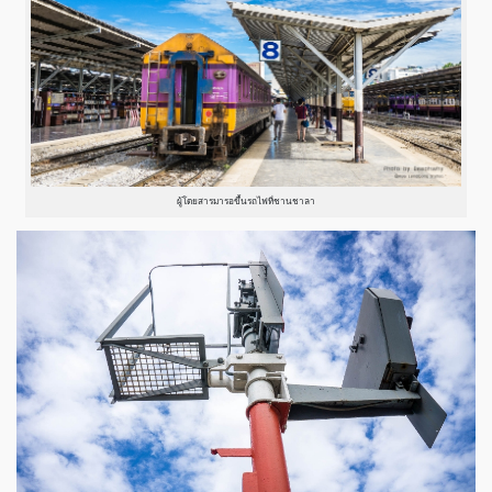
ผู้โดยสารมารอขึ้นรถไฟที่ชานชาลา