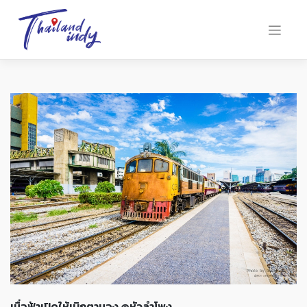
เมื่อฟ้าเปิดให้เบิกตามอง @หัวลำโพง