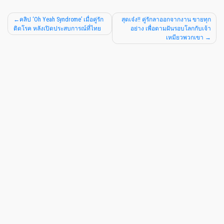
คลิป ‘Oh Yeah Syndrome’ เมื่อคู่รัก
สุดเจ๋ง!! คู่รักลาออกจากงาน ขายทุก
ติดโรค หลังเปิดประสบการณ์ที่ไทย
อย่าง เพื่อตามฝันรอบโลกกับเจ้า
เหมียวพวกเขา