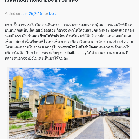
Posted on
June 26, 2015
|
by
Izple
บางครั้งความเร่งรีบในการเดินทาง ความวุ่นวายจอแจของผู้คน ความสนใจที่มีแค่
บนหน้าจอแท็บเล็ตเอย มือถือเอย ก็อาจจะทำให้ใครหลายคนลืมที่จะมองสิ่งแวดล้อม
รอบตัวเรา ดั่งเช่น
สถานีรถไฟหัวลำโพง
สำหรับคนที่ใช้บริการบ่อยแต่อาจจะไม่เคย
เห็นภาพเหล่านี้ หรือคนที่ไม่เคยเห็น อาจจะคิดจะจินตนาการถึง ความเก่าแก่ ความ
โทรมและความโบราณ แต่หารู้ไม่ว่า
สถานีรถไฟหัวลำโพง
นั้นสะอาดสะอ้านน่าใช้
บริการไม่น้อยไปกว่าการขนส่งอื่นๆ ทาง thailandindy ได้นำภาพความสวยงามที่
หลายคนอาจจะยังไม่เคยเห็นมาให้ชมค่ะ