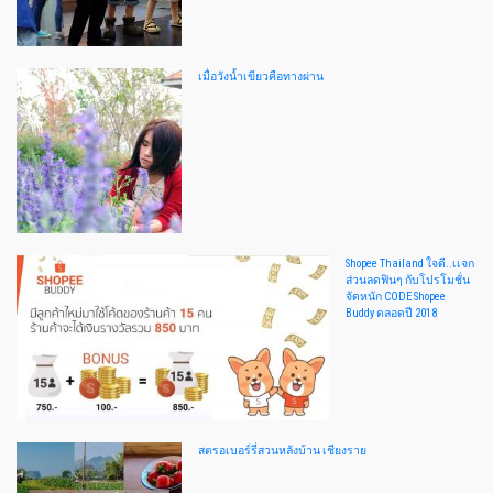
เมื่อวังน้ำเขียวคือทางผ่าน
Shopee Thailand ใจดี..เเจก
ส่วนลดฟินๆ กับโปรโมชั่น
จัดหนัก CODE Shopee
Buddy ตลอดปี 2018
สตรอเบอร์รี่สวนหลังบ้าน เชียงราย