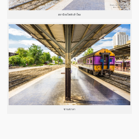
สถานีรถไฟหัวลำโพง
ชานชาลา