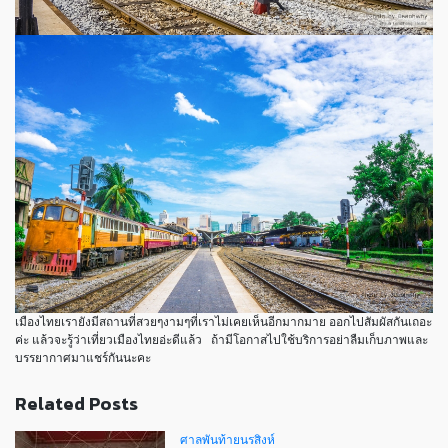
เมืองไทยเรายังมีสถานที่สวยๆงามๆที่เราไม่เคยเห็นอีกมากมาย ออกไปสัมผัสกันเถอะ
ค่ะ แล้วจะรู้ว่าเที่ยวเมืองไทยอ่ะดีแล้ว
ถ้ามีโอกาสไปใช้บริการอย่าลืมเก็บภาพและ
บรรยากาศมาแชร์กันนะคะ
Related Posts
ศาลพันท้ายนรสิงห์