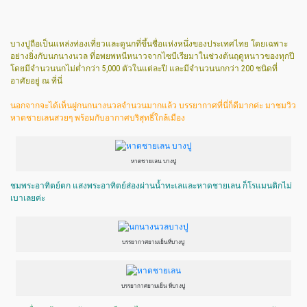
บางปูถือเป็นแหล่งท่องเที่ยวและดูนกที่ขึ้นชื่อแห่งหนึ่งของประเทศไทย โดยเฉพาะ
อย่างยิ่งกับนกนางนวล ที่อพยพหนีหนาวจากไซบีเรียมาในช่วงต้นฤดูหนาวของทุกปี
โดยมีจำนวนนกไม่ต่ำกว่า 5,000 ตัวในแต่ละปี และมีจำนวนนกกว่า 200 ชนิดที่
อาศัยอยู่ ณ ที่นี่
นอกจากจะได้เห็นฝูกนกนางนวลจำนวนมากแล้ว บรรยากาศที่นี่ก็ดีมากค่ะ มาชมวิว
หาดชายเลนสวยๆ พร้อมกับอากาศบริสุทธิ์ใกล้เมือง
หาดชายเลน บางปู
ชมพระอาทิตย์ตก แสงพระอาทิตย์ส่องผ่านน้ำทะเลและหาดชายเลน ก็โรแมนติกไม่
เบาเลยค่ะ
บรรยากาศยามเย็นที่บางปู
บรรยากาศยามเย็น ที่บางปู