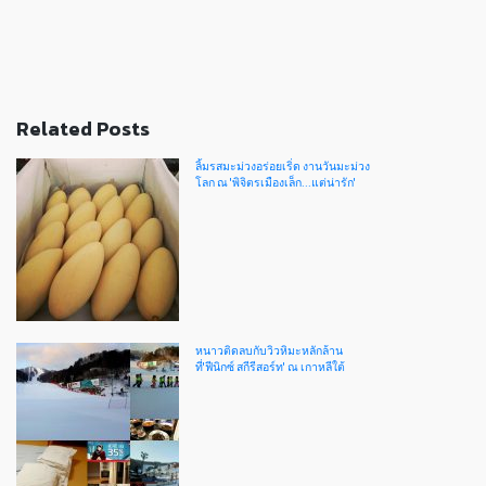
Related Posts
ลิ้มรสมะม่วงอร่อยเริ่ด งานวันมะม่วง
โลก ณ 'พิจิตรเมืองเล็ก...แต่น่ารัก'
หนาวติดลบกับวิวหิมะหลักล้าน
ที่'ฟีนิกซ์ สกีรีสอร์ท' ณ เกาหลีใต้