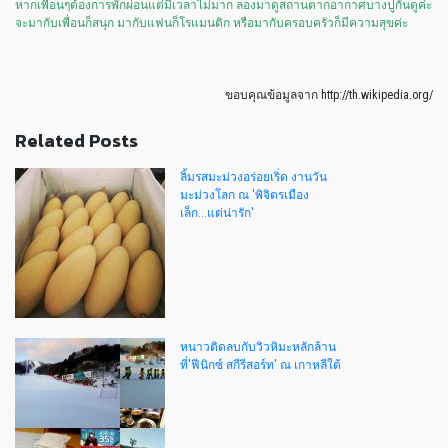
หากเพื่อนๆต้องการพักผ่อนแต่มีเวลาไม่มาก ลองมาดูสถานตากอากาศบางปูกันดูค่ะ
จะมากับเพื่อนก็สนุก มากับแฟนก็โรแมนติก หรือมากับครอบครัวก็มีความสุขค่ะ
ขอบคุณข้อมูลจาก http://th.wikipedia.org/
Related Posts
ลิ้มรสมะม่วงอร่อยเริ่ด งานวัน
มะม่วงโลก ณ 'พิจิตรเมือง
เล็ก...แต่น่ารัก'
หนาวติดลบกับวิวหิมะหลักล้าน
ที่'ฟีนิกซ์ สกีรีสอร์ท' ณ เกาหลีใต้