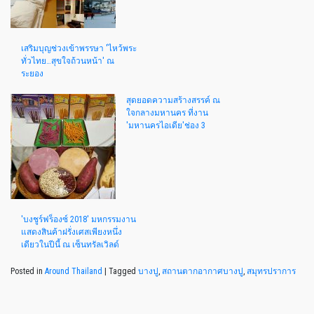
เสริมบุญช่วงเข้าพรรษา 'ไหว้พระ
ทั่วไทย…สุขใจถ้วนหน้า' ณ
ระยอง
สุดยอดความสร้างสรรค์ ณ
ใจกลางมหานคร ที่งาน
'มหานครไอเดีย'ช่อง 3
'บงชูร์ฟร็องซ์ 2018' มหกรรมงาน
แสดงสินค้าฝรั่งเศสเพียงหนึ่ง
เดียวในปีนี้ ณ เซ็นทรัลเวิลด์
Posted in
Around Thailand
|
Tagged
บางปู
,
สถานตากอากาศบางปู
,
สมุทรปราการ