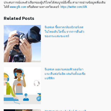
ประสบการณ์และตัวเลือกของผู้บริโภคได้สมบูรณ์ยิ่งขึ้น สามารถอ่านข้อมูลเพิ่มเติม
ได้ที่
www.gfk.com
หรือติดตามทางทวิตเตอร์:
https://twitter.com/GfK
Related Posts
จีเอฟเค ชี้ตลาดกล้องมิเรอร์เลส
ในไทยเติบโตขึ้น จากการตื่นตัว
ของกระแสแชะแชร์
จีเอฟเค เผยเกมคอมพิวเตอร์มา
แรง คืนฟอร์มฮิต เล่นกันทั้งเอเชีย
แปซิฟิก