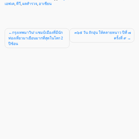
เอฟเค
,
ทีวี
,
ผลสำรวจ
,
อาเซียน
กรุงเทพมาวิน! แชมป์เมืองที่มีนัก
๓๖๕ วัน ถักอุ่น ให้คลายหนาว ปีที่ ๗
ท่องเที่ยวมาเยือนมากที่สุดในโลก 2
ครั้งที่ ๙
ปีซ้อน