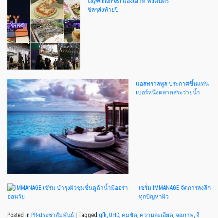
CityWinterFest แฮ้งเอ้าท์ ฟังดนตรี
ชิลๆส่งท้ายปี
แอสทราลพูล ประกาศขึ้นแท่น
เบอร์หนึ่งตลาดสระว่ายน้ำ
เซรั่ม IMMANAGE จัดการลงลึก
ทุกปัญหาผิว
Posted in
PR-ประชาสัมพันธ์
|
Tagged
gfk
,
UHD
,
คมชัด
,
ความละเอียด
,
จอภาพ
,
จี