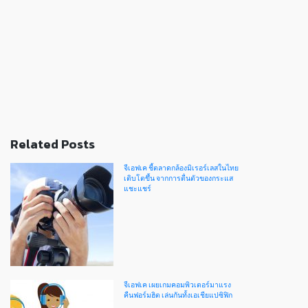
Related Posts
จีเอฟเค ชี้ตลาดกล้องมิเรอร์เลสในไทย
เติบโตขึ้น จากการตื่นตัวของกระแส
แชะแชร์
จีเอฟเค เผยเกมคอมพิวเตอร์มาแรง
คืนฟอร์มฮิต เล่นกันทั้งเอเชียแปซิฟิก