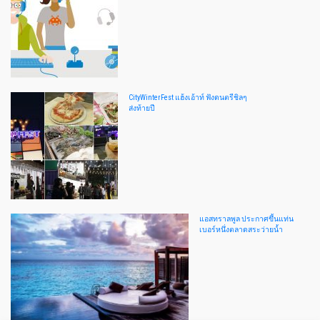
CityWinterFest แฮ้งเอ้าท์ ฟังดนตรีชิลๆ
ส่งท้ายปี
แอสทราลพูล ประกาศขึ้นแท่น
เบอร์หนึ่งตลาดสระว่ายน้ำ