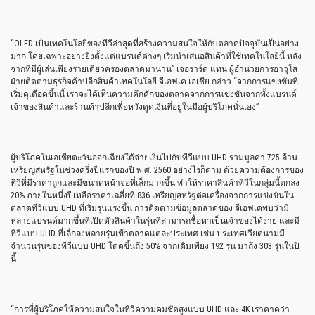
“OLED เป็นเทคโนโลยีของทีวีล่าสุดที่สร้างความสนใจให้กับตลาดปัจจุบันเป็นอย่าง
มาก โดยเฉพาะอย่างยิ่งตั้งแต่แบรนด์ต่างๆ เริ่มนำเสนอสินค้าที่ใช้เทคโนโลยีนี้ หลัง
จากที่มีผู้เล่นเพียงรายเดียวครองตลาดมานาน” เจอราร์ด แทน ผู้อำนวยการอาวุโส
ฝ่ายติดตามธุรกิจค้าปลีกสินค้าเทคโนโลยี จีเอฟเค เอเชีย กล่าว “จากการแข่งขันที่
เริ่มดุเดือดขึ้นนี้ เราจะได้เห็นความคึกคักของตลาดจากการแข่งขันจากทั้งแบรนด์
เจ้าของสินค้าและร้านค้าปลีกเพื่อหวังดูดเงินที่อยู่ในมือผู้บริโภคนั่นเอง”
ผู้บริโภคในเอเชียตะวันออกเฉียงใต้จ่ายเงินไปกับทีวีแบบ UHD รวมมูลค่า 725 ล้าน
เหรียญสหรัฐในช่วงครึ่งปีแรกของปี พ.ศ. 2560 อย่างไรก็ตาม ด้วยความต้องการของ
ทีวีที่มีราคาถูกและมีขนาดหน้าจอที่เล็กมากขึ้น ทำให้ราคาสินค้าทีวีในกลุ่มนี้ตกลง
20% ภายในหนึ่งปีเหลือราคาเฉลี่ยที่ 836 เหรียญสหรัฐต่อเครื่องจากการแข่งขันใน
ตลาดทีวีแบบ UHD ที่เริ่มรุนแรงขึ้น การติดตามข้อมูลตลาดของ จีเอฟเคพบว่ามี
หลายแบรนด์มากขึ้นที่เปิดตัวสินค้าในรุ่นที่สามารถซื้อหาเป็นเจ้าของได้ง่าย และมี
ทีวีแบบ UHD ที่เล็กลงหลายรุ่นเข้าตลาดแต่ละประเทศ เช่น ประเทศเวียตนามมี
จำนวนรุ่นของทีวีแบบ UHD โดดขึ้นถึง 50% จากเดิมเพียง 192 รุ่น มาถึง 303 รุ่นในปี
นี้
“การที่ผู้บริโภคให้ความสนใจในทีวีความคมชัดสูงแบบ UHD และ 4K เราคาดว่า