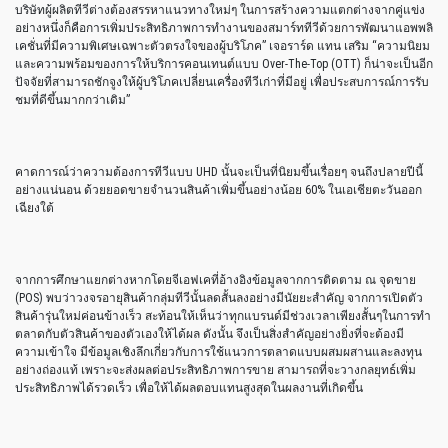
บริษัทผู้ผลิตทีวีต่างต้องสรรหาแนวทางใหม่ๆ ในการสร้างความแตกต่างจากคู่แข่ง
อย่างหนึ่งก็คือการเพิ่มประสิทธิภาพการทำงานของสมาร์ททีวีด้วยการพัฒนาแอพพลิ
เคชั่นที่มีความพิเศษเฉพาะตัวตรงใจของผู้บริโภค” เจอราร์ด แทน เสริม “ความนิยม
และความพร้อมของการให้บริการคอนเทนต์แบบ Over-The-Top (OTT) ก็น่าจะเป็นอีก
ปัจจัยที่สามารถชักจูงให้ผู้บริโภคเปลี่ยนเครื่องทีวีเก่าที่มีอยู่ เพื่อประสบการณ์การรับ
ชมที่ดีขึ้นมากกว่าเดิม”
คาดการณ์ว่าความต้องการทีวีแบบ UHD นั้นจะเป็นที่นิยมขึ้นเรื่อยๆ จนถึงปลายปีนี้
อย่างแน่นอน ด้วยยอดขายจำนวนสินค้าเพิ่มขึ้นอย่างน้อย 60% ในเอเชียตะวันออก
เฉียงใต้
จากการศึกษาแยกต่างหากโดยจีเอฟเคที่อ้างอิงข้อมูลจากการติดตาม ณ จุดขาย
(POS) พบว่าวงจรอายุสินค้ากลุ่มทีวีนั้นลดสั้นลงอย่างมีนัยยะสำคัญ จากการเปิดตัว
สินค้ารุ่นใหม่ค่อนข้างเร็ว สะท้อนให้เห็นว่าทุกแบรนด์มีช่วงเวลาเพียงสั้นๆในการทำ
ตลาดกับตัวสินค้าของตัวเองให้ได้ผล ดังนั้น จึงเป็นสิ่งสำคัญอย่างยิ่งที่จะต้องมี
ความเข้าใจ มีข้อมูลเชิงลึกเกี่ยวกับการใช้แนวการตลาดแบบผสมผสานและลงทุน
อย่างถ่องแท้ เพราะจะส่งผลต่อประสิทธิภาพการขาย สามารถที่จะวางกลยุทธ์เพิ่ม
ประสิทธิภาพได้รวดเร็ว เพื่อให้ได้ผลตอบแทนสูงสุดในผลงานที่เกิดขึ้น