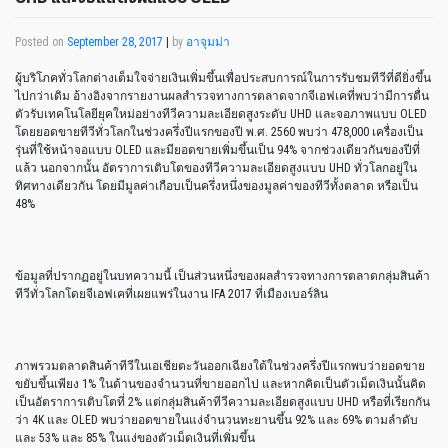
Posted on
September 28, 2017
|
by
อาจุมม่า
ผู้บริโภคทั่วโลกต่างเต็มใจจ่ายเงินเพิ่มขึ้นเพื่อประสบการณ์ในการรับชมทีวีที่ดียิ่งขึ้น
ไปกว่าเดิม อ้างอิงจากรายงานผลสำรวจทางการตลาดจากจีเอฟเคที่พบว่ามีการตื่น
ตัวรับเทคโนโลยียุคใหม่อย่างทีวีความละเอียดสูงระดับ UHD และจอภาพแบบ OLED
โดยยอดขายทีวีทั่วโลกในช่วงครึ่งปีแรกของปี พ.ศ. 2560 พบว่า 478,000 เครื่องเป็น
รุ่นที่ใช้หน้าจอแบบ OLED และมียอดขายเพิ่มขึ้นเป็น 94% จากช่วงเดียวกันของปีที่
แล้ว นอกจากนั้น อัตราการเติบโตของทีวีความละเอียดสูงแบบ UHD ทั่วโลกอยู่ใน
ทิศทางเดียวกัน โดยมีมูลค่าเกือบเป็นครึ่งหนึ่งของมูลค่าของทีวีทั้งตลาด หรือเป็น
48%
ข้อมูลที่ปรากฏอยู่ในบทความนี้ เป็นส่วนหนึ่งของผลสำรวจทางการตลาดกลุ่มสินค้า
ทีวีทั่วโลกโดยจีเอฟเคที่เผยแพร่ในงาน IFA 2017 ที่เมืองเบอร์ลิน
ภาพรวมตลาดสินค้าทีวีในเอเชียตะวันออกเฉียงใต้ในช่วงครึ่งปีแรกพบว่ายอดขาย
ขยับขึ้นเพียง 1% ในด้านของจำนวนที่ขายออกไป และหากคิดเป็นตัวเม็ดเงินนั้นคิด
เป็นอัตราการเติบโตที่ 2% แต่กลุ่มสินค้าทีวีความละเอียดสูงแบบ UHD หรือที่เรียกกัน
ว่า 4K และ OLED พบว่ายอดขายในแง่จำนวนทะยานขึ้น 92% และ 69% ตามลำดับ
และ 53% และ 85% ในแง่ของตัวเม็ดเงินที่เพิ่มขึ้น