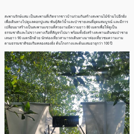
สะพานรักษ์แสม เป็นสะพานที่เกิดจากชาวบ้านร่วมกันสร้างสะพานไม้ข้ามไปอีกฝั่ง
เพื่อเดินทางไปดูแลคอกปูแสม พันธุ์สัตว์น้ำและป่าชายเลนที่อุดมสมบูรณ์ และมีการ
เปลี่ยนมาสร้างเป็นสะพานแขวนที่สวยงามมีความยาว 80 เมตรเพื่อให้ดูเป็น
ธรรมชาติและไม่ขวางทางเรือที่สัญจรไปมา พร้อมทั้งยังสร้างสะพานเดินชมป่าชาย
เลนยาว 90 เมตรอีกด้วย นักท่องเที่ยวสามารถเดินทางมาท่องเที่ยวชมความงาม
ตามธรรมชาติของริมคลองสองฝั่ง ต้นโกงกางและต้นแสมอายุกว่า 100 ปี