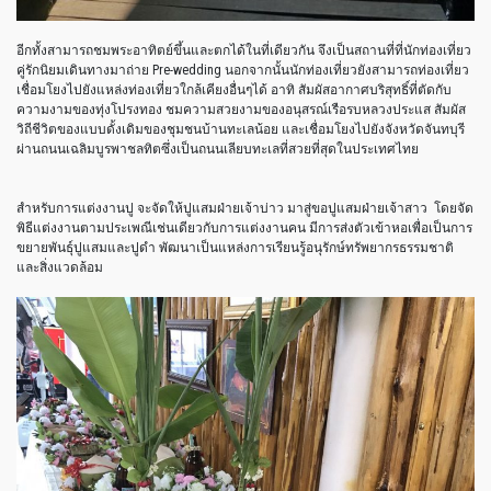
อีกทั้งสามารถชมพระอาทิตย์ขึ้นและตกได้ในที่เดียวกัน จึงเป็นสถานที่ที่นักท่องเที่ยว
คู่รักนิยมเดินทางมาถ่าย Pre-wedding นอกจากนั้นนักท่องเที่ยวยังสามารถท่องเที่ยว
เชื่อมโยงไปยังแหล่งท่องเที่ยวใกล้เคียงอื่นๆได้ อาทิ สัมผัสอากาศบริสุทธิ์ที่ตัดกับ
ความงามของทุ่งโปรงทอง ชมความสวยงามของอนุสรณ์เรือรบหลวงประแส สัมผัส
วิถีชีวิตของแบบดั้งเดิมของชุมชนบ้านทะเลน้อย และเชื่อมโยงไปยังจังหวัดจันทบุรี
ผ่านถนนเฉลิมบูรพาชลทิตซึ่งเป็นถนนเลียบทะเลที่สวยที่สุดในประเทศไทย
สำหรับการแต่งงานปู จะจัดให้ปูแสมฝ่ายเจ้าบ่าว มาสู่ขอปูแสมฝ่ายเจ้าสาว โดยจัด
พิธีแต่งงานตามประเพณีเช่นเดียวกับการแต่งงานคน มีการส่งตัวเข้าหอเพื่อเป็นการ
ขยายพันธุ์ปูแสมและปูดำ พัฒนาเป็นแหล่งการเรียนรู้อนุรักษ์ทรัพยากรธรรมชาติ
และสิ่งแวดล้อม