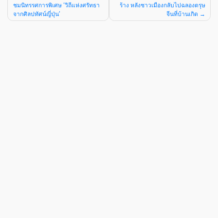
ชมนิทรรศการพิเศษ ‘วิถีแห่งศรัทธา
ร้าง หลังชาวเมืองกลับไปฉลองตรุษ
จากศิลปทัศน์ญี่ปุ่น’
จีนที่บ้านเกิด