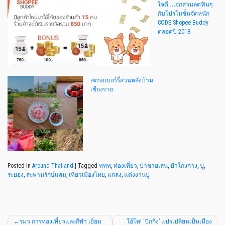
ใจดี..เเจกส่วนลดฟินๆ
กับโปรโมชั่นจัดหนัก
CODE Shopee Buddy
ตลอดปี 2018
สตรอเบอร์รี่สวนหลังบ้าน
เชียงราย
Posted in
Around Thailand
|
Tagged
ททท
,
ท่องเที่ยว
,
ป่าชายเลน
,
ป่าโกงกาง
,
ปู
,
ระยอง
,
สะพานรักษ์แสม
,
เที่ยวเมืองไทย
,
แกลง
,
แต่งงานปู
รมว.การท่องเที่ยวและกีฬา เยี่ยม
โอ้โห! ‘ปักกิ่ง’ แปรเปลี่ยนเป็นเมือง