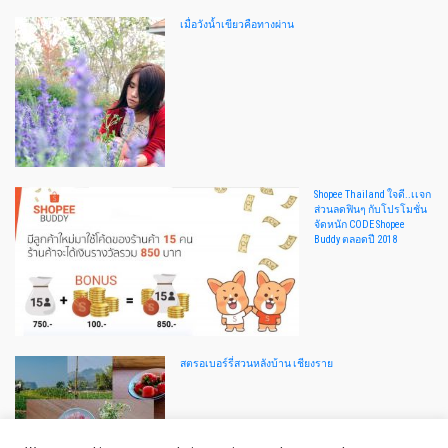
เมื่อวังน้ำเขียวคือทางผ่าน
Shopee Thailand ใจดี..เเจก
ส่วนลดฟินๆ กับโปรโมชั่น
จัดหนัก CODE Shopee
Buddy ตลอดปี 2018
สตรอเบอร์รี่สวนหลังบ้าน เชียงราย