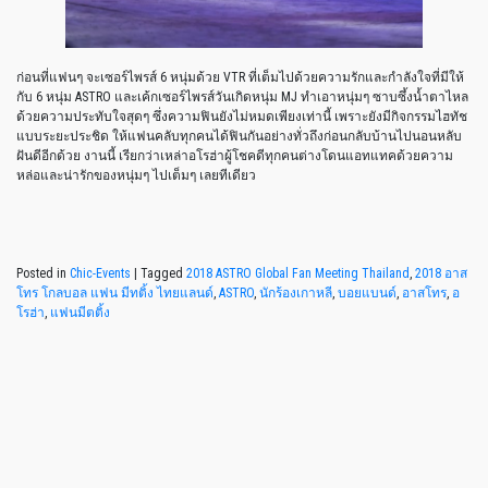
ก่อนที่แฟนๆ จะเซอร์ไพรส์ 6 หนุ่มด้วย VTR ที่เต็มไปด้วยความรักและกำลังใจที่มีให้
กับ 6 หนุ่ม ASTRO และเค้กเซอร์ไพรส์วันเกิดหนุ่ม MJ ทำเอาหนุ่มๆ ซาบซึ้งน้ำตาไหล
ด้วยความประทับใจสุดๆ ซึ่งความฟินยังไม่หมดเพียงเท่านี้ เพราะยังมีกิจกรรมไฮทัช
แบบระยะประชิด ให้แฟนคลับทุกคนได้ฟินกันอย่างทั่วถึงก่อนกลับบ้านไปนอนหลับ
ฝันดีอีกด้วย งานนี้ เรียกว่าเหล่าอโรฮ่าผู้โชคดีทุกคนต่างโดนแอทแทคด้วยความ
หล่อและน่ารักของหนุ่มๆ ไปเต็มๆ เลยทีเดียว
Posted in
Chic-Events
|
Tagged
2018 ASTRO Global Fan Meeting Thailand
,
2018 อาส
โทร โกลบอล แฟน มีทติ้ง ไทยแลนด์
,
ASTRO
,
นักร้องเกาหลี
,
บอยแบนด์
,
อาสโทร
,
อ
โรฮ่า
,
แฟนมีตติ้ง