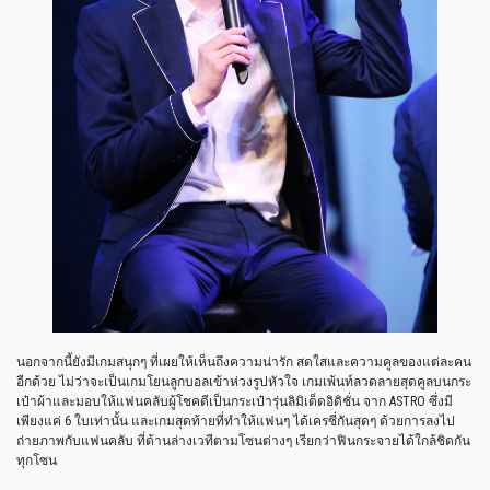
นอกจากนี้ยังมีเกมสนุกๆ ที่เผยให้เห็นถึงความน่ารัก สดใสและความคูลของแต่ละคน
อีกด้วย ไม่ว่าจะเป็นเกมโยนลูกบอลเข้าห่วงรูปหัวใจ เกมเพ้นท์ลวดลายสุดคูลบนกระ
เป๋าผ้าและมอบให้แฟนคลับผู้โชคดีเป็นกระเป๋ารุ่นลิมิเต็ดอิดิชั่น จาก ASTRO ซึ่งมี
เพียงแค่ 6 ใบเท่านั้น และเกมสุดท้ายที่ทำให้แฟนๆ ได้เครซี่กันสุดๆ ด้วยการลงไป
ถ่ายภาพกับแฟนคลับ ที่ด้านล่างเวทีตามโซนต่างๆ เรียกว่าฟินกระจายได้ใกล้ชิดกัน
ทุกโซน