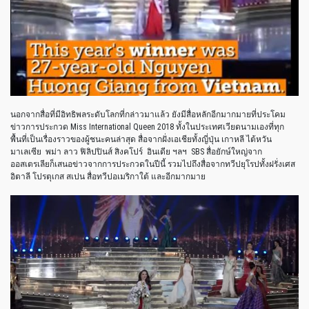
นอกจากสื่อที่มีอิทธิพลระดับโลกที่กล่าวมาแล้ว ยังมีสื่อหลักอีกมากมายที่ประโคม
ข่าวการประกวด Miss International Queen 2018 ทั้งในประเทศเวียดนามเองที่ทุก
พื้นที่เป็นเรื่องราวของผู้ชนะคนล่าสุด สื่อจากฝั่งเอเชียทั้งญี่ปุ่น เกาหลี ไต้หวัน
มาเลเซีย พม่า ลาว ฟิลิปปินส์ สิงคโปร์ อินเดีย ฯลฯ SBS สื่อยักษ์ใหญ่จาก
ออสเตรเลียก็เสนอข่าวจากการประกวดในปีนี้ รวมไปถึงสื่อจากทวีปยุโรปทั้งฝรั่งเศส
อิตาลี โปรตุเกส สเปน สื่อทวีปอเมริกาใต้ และอีกมากมาย