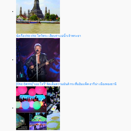
นั่งเรือ chic chic ไหว้พระ เลียบท่าเเม่น้ำเจ้าพระยา
[Chic-Events]“บอง โจวี่” จัดเต็มความมันส์ กระหึ่มอิมแพ็ค อารีน่า เมืองทองธานี