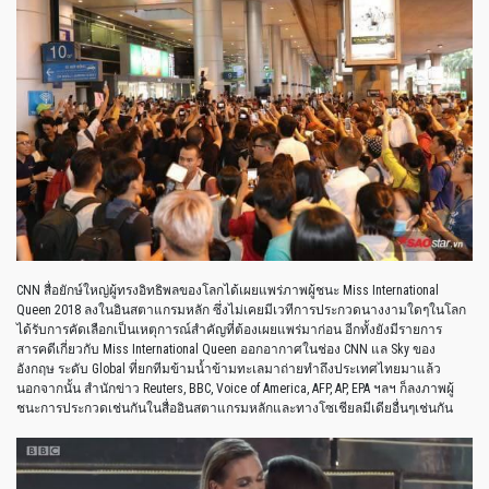
CNN สื่อยักษ์ใหญ่ผู้ทรงอิทธิพลของโลกได้เผยแพร่ภาพผู้ชนะ Miss International
Queen 2018 ลงในอินสตาแกรมหลัก ซึ่งไม่เคยมีเวทีการประกวดนางงามใดๆในโลก
ได้รับการคัดเลือกเป็นเหตุการณ์สำคัญที่ต้องเผยแพร่มาก่อน อีกทั้งยังมีรายการ
สารคดีเกี่ยวกับ Miss International Queen ออกอากาศในช่อง CNN แล Sky ของ
อังกฤษ ระดับ Global ที่ยกทีมข้ามน้ำข้ามทะเลมาถ่ายทำถึงประเทศไทยมาแล้ว
นอกจากนั้น สำนักข่าว Reuters, BBC, Voice of America, AFP, AP, EPA ฯลฯ ก็ลงภาพผู้
ชนะการประกวดเช่นกันในสื่ออินสตาแกรมหลักและทางโซเชียลมีเดียอื่นๆเช่นกัน