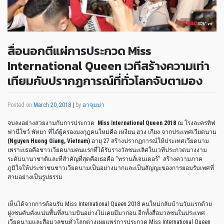
สื่อนอกตีแผ่การประกวด Miss
International Queen เวทีสร้างความเท่า
เทียมกับปรากฏการณ์ที่ทั่วโลกจับตามอง
Posted on
March 20, 2018
|
by
อาจุมม่า
จบลงอย่างสวยงามกับการประกวด
Miss International Queen 2018
ณ โรงละครทิฟ
ฟานี่โชว์ พัทยา ที่ได้ผู้ครองมงกุฎคนใหม่คือ เหงียน ฮวง เกียง จากประเทศเวียดนาม
(Nguyen Huong Giang, Vietnam)
อายุ 27 สร้างปรากฏการณ์ให้ประเทศเวียดนาม
เพราะเธอคือชาวเวียดนามคนแรกที่ได้รับรางวัลชนะเลิศในเวทีประกวดนางงาม
ระดับนานาชาติและที่สำคัญที่สุดคือเธอคือ “ทรานส์เจนเดอร์” สร้างความภาค
ภูมิใจให้ประชาชนชาวเวียดนามเป็นอย่างมากและเป็นสัญญะของการยอมรับเพศที่
สามอย่างเป็นรูปธรรม
เห็นได้จากการต้อนรับ Miss International Queen 2018 คนใหม่กลับบ้านวันแรกด้วย
ฝูงชนคับคั่งแน่นพื้นที่สนามบินอย่างไม่เคยมีมาก่อน อีกทั้งสื่อมวลชนในประเทศ
เวียดนามและสื่อมวลชนทั่วโลกต่างเผยแพร่การประกวด Miss International Queen