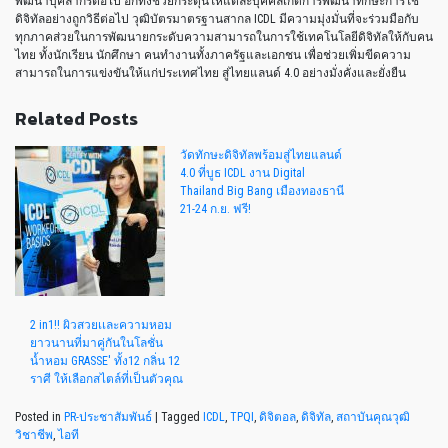
พัฒนาบุคลากรต่อไป อีกทั้งช่วยกระตุ้นให้แต่ละบุคคลเกิดการพัฒนาทักษะการใช้
ดิจิทัลอย่างถูกวิธีต่อไป วุฒิบัตรมาตรฐานสากล ICDL มีความมุ่งมั่นที่จะร่วมมือกับ
ทุกภาคส่วยในการพัฒนายกระดับความสามารถในการใช้เทคโนโลยีดิจิทัลให้กับคน
ไทย ทั้งนักเรียน นักศึกษา คนทำงานทั้งภาครัฐและเอกชน เพื่อช่วยเพิ่มขีดความ
สามารถในการแข่งขันให้แก่ประเทศไทย สู่ไทยแลนด์ 4.0 อย่างมั่งคั่งและยั่งยืน
Related Posts
วัดทักษะดิจิทัลพร้อมสู่ไทยแลนด์
4.0 ที่บูธ ICDL งาน Digital
Thailand Big Bang เมืองทองธานี
21-24 ก.ย. ฟรี!
2 in1!! ผิวสวยเเละความหอม
ยาวนานที่มาคู่กันในโลชั่น
น้ำหอม GRASSE' ทั้ง12 กลิ่น 12
ราศี ให้เลือกสไตล์ที่เป็นตัวคุณ
Posted in
PR-ประชาสัมพันธ์
|
Tagged
ICDL
,
TPQI
,
ดิจิตอล
,
ดิจิทัล
,
สถาบันคุณวุฒิ
วิชาชีพ
,
ไอที