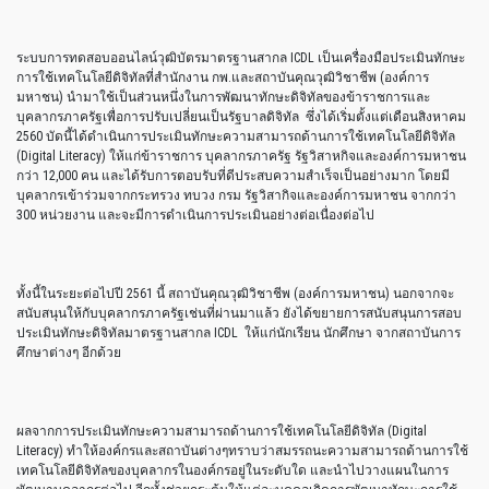
ระบบการทดสอบออนไลน์วุฒิบัตรมาตรฐานสากล ICDL เป็นเครื่องมือประเมินทักษะ
การใช้เทคโนโลยีดิจิทัลที่สำนักงาน กพ.และสถาบันคุณวุฒิวิชาชีพ (องค์การ
มหาชน) นำมาใช้เป็นส่วนหนึ่งในการพัฒนาทักษะดิจิทัลของข้าราชการและ
บุคลากรภาครัฐเพื่อการปรับเปลี่ยนเป็นรัฐบาลดิจิทัล ซึ่งได้เริ่มตั้งแต่เดือนสิงหาคม
2560 บัดนี้ได้ดำเนินการประเมินทักษะความสามารถด้านการใช้เทคโนโลยีดิจิทัล
(Digital Literacy) ให้แก่ข้าราชการ บุคลากรภาครัฐ รัฐวิสาหกิจและองค์การมหาชน
กว่า 12,000 คน และได้รับการตอบรับที่ดีประสบความสำเร็จเป็นอย่างมาก โดยมี
บุคลากรเข้าร่วมจากกระทรวง ทบวง กรม รัฐวิสากิจและองค์การมหาชน จากกว่า
300 หน่วยงาน และจะมีการดำเนินการประเมินอย่างต่อเนื่องต่อไป
ทั้งนี้ในระยะต่อไปปี 2561 นี้ สถาบันคุณวุฒิวิชาชีพ (องค์การมหาชน) นอกจากจะ
สนับสนุนให้กับบุคลากรภาครัฐเช่นที่ผ่านมาแล้ว ยังได้ขยายการสนับสนุนการสอบ
ประเมินทักษะดิจิทัลมาตรฐานสากล ICDL ให้แก่นักเรียน นักศึกษา จากสถาบันการ
ศึกษาต่างๆ อีกด้วย
ผลจากการประเมินทักษะความสามารถด้านการใช้เทคโนโลยีดิจิทัล (Digital
Literacy) ทำให้องค์กรและสถาบันต่างๆทราบว่าสมรรถนะความสามารถด้านการใช้
เทคโนโลยีดิจิทัลของบุคลากรในองค์กรอยู่ในระดับใด และนำไปวางแผนในการ