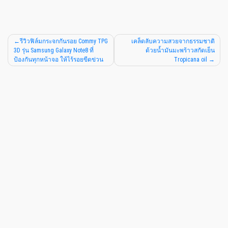
รีวิวฟิล์มกระจกกันรอย Commy TPG
เคล็ดลับความสวยจากธรรมชาติ
3D รุ่น Samsung Galaxy Note8 ที่
ด้วยน้ำมันมะพร้าวสกัดเย็น
ป้องกันทุกหน้าจอ ให้ไร้รอยขีดข่วน
Tropicana oil