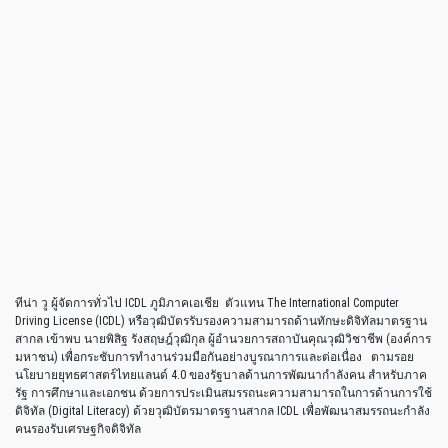
ทีน่า วู ผู้จัดการทั่วไป ICDL ภูมิภาคเอเชีย ตัวแทน The International Computer
Driving License (ICDL) หรือวุฒิบัตรรับรองความสามารถด้านทักษะดิจิทัลมาตรฐาน
สากล เข้าพบ นายพิสิฐ รังสฤษฎ์วุฒิกุล ผู้อำนวยการสถาบันคุณวุฒิวิชาชีพ (องค์การ
มหาชน) เพื่อกระชับการทำงานร่วมมือกันอย่างบูรณาการและต่อเนื่อง ตามรอย
นโยบายยุทธศาสตร์ไทยแลนด์ 4.0 ของรัฐบาลด้านการพัฒนากำลังคน สำหรับภาค
รัฐ การศึกษาและเอกชน ด้วยการประเมินสมรรถนะความสามารถในการด้านการใช้
ดิจิทัล (Digital Literacy) ด้วยวุฒิบัตรมาตรฐานสากล ICDL เพื่อพัฒนาสมรรถนะกำลัง
คนรองรับเศรษฐกิจดิจิทัล